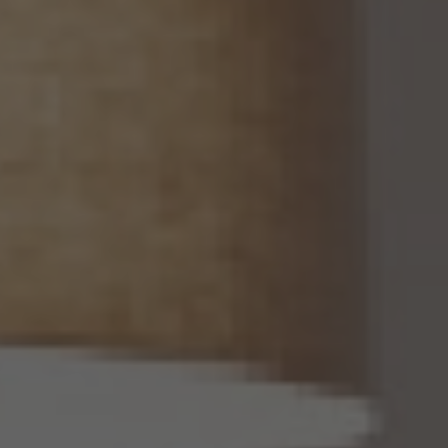
13. 個人関連情報の第三者提供
13.1 当社は、第三者が個人関連情報（個人情報保護法第2条第7項に定めるものを意味
し、同法第16条第7項に定める個人関連情報データベース等を構成するものに限ります。
以下同じ。）を個人データとして取得することが想定されるときは、第4.1項各号に掲げる
場合を除くほか、次に掲げる事項について、あらかじめ個人情報保護委員会規則で定め
るところにより確認することをしないで、当該個人関連情報を当該第三者に提供しませ
ん。
(1) 当該第三者が当社から個人関連情報の提供を受けて本人が識別される個人データ
として取得することを認める旨の本人の同意が得られていること。
(2) 外国にある第三者への提供にあっては、前号の本人の同意を得ようとする場合にお
いて、個人情報保護委員会規則で定めるところにより、あらかじめ、当該外国における個
人情報の保護に関する制度、当該第三者が講ずる個人情報の保護のための措置その他
本人に参考となるべき情報が本人に提供されていること。
13.2 当社は、個人関連情報を第三者に提供したときは、個人情報保護法第31条に従い、
記録の作成及び保存を行います。
13.3 当社は、第三者から個人関連情報の提供を受けるに際しては、個人情報保護法第31
条に従い、必要な確認を行い、当該確認にかかる記録の作成及び保存を行うものとしま
す。
14. 仮名加工情報の取扱い
14.1 当社は、仮名加工情報（個人情報保護法第2条第5項に定めるものを意味し、同法第
16条第5項に定める仮名加工情報データベース等を構成するものに限ります。以下同