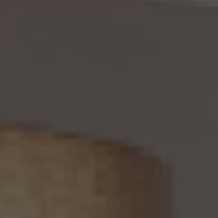
当社は、本人から、個人情報が真実でないという理由によって、個人情報保護法の定めに
基づきその内容の訂正、追加又は削除（以下「訂正等」といいます。）を求められた場合に
は、本人ご自身からのご請求であることを確認の上で、利用目的の達成に必要な範囲内
において、遅滞なく必要な調査を行い、その結果に基づき、個人情報の内容の訂正等を行
い、その旨を本人に通知します（訂正等を行わない旨の決定をしたときは、本人に対しそ
の旨を通知いたします。）。但し、個人情報保護法その他の法令により、当社が訂正等の義
務を負わない場合は、この限りではありません。
12. 個人情報の利用停止等
当社は、本人から、(1)本人の個人情報が、あらかじめ公表された利用目的の範囲を超え
て取り扱われている、若しくは違法若しくは不当な行為を助長し、若しくは誘発するおそれ
がある方法により利用されているという理由により、又は本人の個人情報が偽りその他
不正の手段により取得されたものであるという理由により、個人情報保護法の定めに基
づきその利用の停止又は消去（以下「利用停止等」といいます。）を求められた場合、(2)
個人情報がご本人の同意なく第三者に提供されているという理由により、個人情報保護
法の定めに基づきその提供の停止（以下「提供停止」といいます。）を求められた場合、又
は(3)当社が本人の個人情報を利用する必要がなくなった場合、本人の個人情報にかか
る個人情報保護法第26条第1項本文に規定する事態が生じた場合その他本人の個人情
報の取扱により本人の権利又は正当な利益が害されるおそれがある場合に該当すると
いう理由により、個人情報保護法の定めに基づきその利用停止等又は提供停止を求め
られた場合において、そのご請求に理由があることが判明した場合には、本人ご自身か
らのご請求であることを確認の上で、遅滞なく個人情報の利用停止等又は提供停止を行
い、その旨を本人に通知します。但し、個人情報保護法その他の法令により、当社が利用
停止等又は提供停止の義務を負わない場合は、この限りではありません。