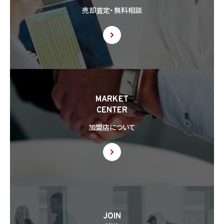
8.2 第8.1項の定めにかかわらず、当社は、第4.1項各号のいずれかに該当する場合を除く
売却査定・無料相談
ほか、外国（個人情報保護法第28条に基づき個人情報保護委員会規則で指定される国
を除きます。）にある第三者（個人情報保護法第28条に基づき個人情報保護委員会規則
で指定される基準に適合する体制を整備している者を除きます。）に個人情報を提供する
場合には、あらかじめ外国にある第三者への提供を認める旨の本人の同意を得るもの
とします。
8.3 第8.2項に基づき外国にある第三者への提供につき本人の同意を得る場合、以下の
事項について本人に情報を提供するものとします。但し、第1号の事項が特定できない場
合、第1号及び第2号の事項に代えて、第1号の事項が特定できない旨及びその理由、並び
に当該事項に代わる本人に参考となるべき情報があれば当該情報を提供するものとし
MARKET
ます。
CENTER
(1) 当該外国の名称
(2) 当該外国における個人情報の保護に関する制度に関する情報
加盟店について
(3) 当該第三者が講じる個人情報の保護のための措置に関する情報（当該情報を提供
できない場合は、その旨及びその理由）
8.4 当社は、個人情報を第三者に提供したときは、個人情報保護法第29条に従い、記録
の作成及び保存を行います。
8.5 当社は、第三者から個人情報の提供を受けるに際しては、個人情報保護法第30条
に従い、必要な確認を行い、当該確認にかかる記録の作成及び保存を行うものとします。
8.6 当社は、個人情報を第三者に提供した第三者から、個人情報の第三者提供及び提
JOIN
供された個人情報の利用方法について本人の同意を取得したことを証する記録を提出