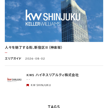
基本方針の策定
個人データの適正な取扱いの確保のため、「関係法令・ガイドライン等の遵守」、「質問及
び苦情処理の窓口」等についての基本方針として、本プライバシーポリシーを策定
個人データの取扱いに係る規律の整備
取得、利用、保存、提供、削除・廃棄等の段階ごとに、取扱方法、責任者・担当者及びその
任務等について個人データの取扱規程を策定
組織的安全管理措置
1）個人データの取扱いに関する責任者を設置するとともに、個人データを取り扱う従業
者及び当該従業者が取り扱う個人データの範囲を明確化し、法や取扱規程に違反してい
人々を魅了する街、新宿区Ⅲ（神楽坂）
る事実又は兆候を把握した場合の責任者への報告連絡体制を整備
2）個人データの取扱状況について、定期的に自己点検を実施するとともに、他部署や外
エリアガイド
2026-08-02
部の者による監査を実施
人的安全管理措置
1）個人データの取扱いに関する留意事項について、従業者に定期的な研修を実施
KWS ハイネスリアルティ株式会社
2）個人データについての秘密保持に関する事項を就業規則に記載
- -
KW SHINJUKU
物理的安全管理措置
1）個人データを取り扱う区域において、従業者の入退室管理及び持ち込む機器等の制限
を行うとともに、権限を有しない者による個人データの閲覧を防止する措置を実施
2）個人データを取り扱う機器、電子媒体及び書類等の盗難又は紛失等を防止するため
の措置を講じるとともに、事業所内の移動を含め、当該機器、電子媒体等を持ち運ぶ場
TAGS
合、容易に個人データが判明しないよう措置を実施