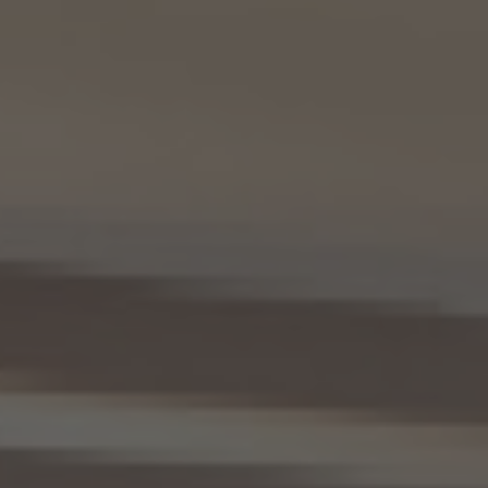
9.2 当社は、KWエージェント及びKW加盟店の役職員に関する情報に関して、当該個人
が所属する加盟店以外のKW加盟店を含む全KW加盟店との間で、下記の通り、個人情報
を共同利用します。
(1) 共同して利用される個人情報の項目
KWエージェントに関する、氏名、生年月日、性別、電話番号、電子メールアドレス、顔写真
等の情報
(2) 利用する者の利用目的
業務上又は緊急時の連絡（物件の問い合わせを含みます。）、金銭の支払い、法令上要求
される諸手続きへの対応、会社案内等への掲出、その他これらの事項に付随する目的
(3) 上記個人情報の管理について責任を有する者の氏名又は名称、住所、代表者名等
本人が所属する各KW加盟店の個人情報保護方針に記載の通り。
10. 個人情報の開示
10.1 当社は、本人から、個人情報保護法の定めに基づき個人情報の開示を求められたと
きは、本人ご自身からのご請求であることを確認の上で、本人に対し、遅滞なく開示を行
います（当該個人情報が存在しないときにはその旨を通知いたします。）。但し、個人情報
保護法その他の法令により、当社が開示の義務を負わない場合は、この限りではありま
せん。
10.2 前項の定めは、本人が識別される個人情報にかかる、第8.4項に基づき作成した第
三者への提供にかかる記録及び第8.5項に基づき作成した第三者からの提供にかかる
記録について準用するものとします。
11. 個人情報の訂正等