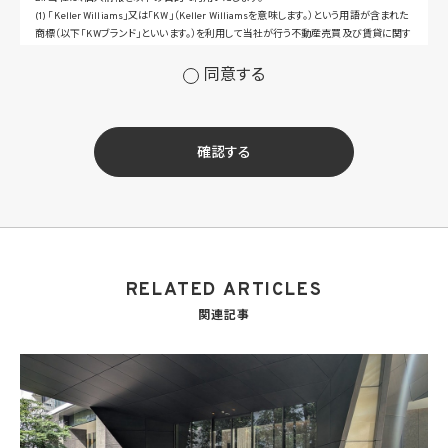
(1) 「Keller Williams」又は「KW」（Keller Williamsを意味します。）という用語が含まれた
商標（以下「KWブランド」といいます。）を利用して当社が行う不動産売買及び賃貸に関す
るサービスその他の当社が運営するサービス（以下総称して「当社サービス」といいます。）
の提供のため
同意する
(2) 当社サービス及び当社がKWブランドのライセンスを行う対象となる事業者（サブラ
イセンシー。以下「KW加盟店」といいます。）におけるサービスに関するご案内、お問い合
せ等への対応のため
(3) 当社の商品、サービス等のご案内のため
確認する
(4) 当社サービスに関する当社の規約、ポリシー等（以下「規約等」といいます。）に違反す
る行為に対する対応のため
(5) 当社サービスに関する規約等の変更などを通知するため
(6) サービス利用の状況等に関する情報を分析して当社のサービスの改善、新サービス
の開発等に役立てるため
(7) ①KWブランドのライセンサー（以下「KWライセンサー」といいます。）、②KWブランド
を使用する第三者及び③KWブランドを使用するサービスの管理に関わる第三者（いずれ
RELATED ARTICLES
も外国に所在する場合を含みます。）に対し個人情報（(i)当社サービスにおける顧客に関
する情報、(ii)物件情報、及び(iii)KWエージェントに関する情報を含みます。）を提供する
関連記事
ため。なお、KWエージェントとは、KW加盟店の業務に従事する個人を意味します。また、
顧客に関する情報は、当該顧客に関する情報のうち、物件情報を除く部分を意味します。
(8) 当社サービスを介して販売等が行われる物件に関する情報について、当社、KWライ
センサー、その他KWブランドを利用して事業を行う事業者のポータルサイト、ウェブ広
告、その他インターネット上において公開するため
(9) 雇用管理及び社内手続のため（役職員の個人情報について）、並びに人材採用活動
における選考及び連絡のため（応募者の個人情報について）