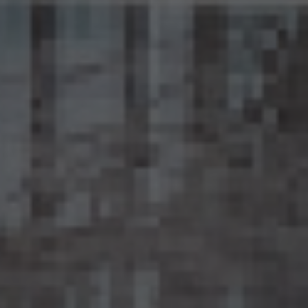
15.2 当社は、匿名加工情報を作成したときは、個人情報保護委員会規則で定める基準に
従い、安全管理のための措置を講じます。
15.3 当社は、匿名加工情報を作成したときは、個人情報保護委員会規則で定めるところ
により、当該匿名加工情報に含まれる個人に関する情報の項目を公表します。
15.4 当社は、匿名加工情報（当社が作成したもの及び第三者から提供を受けたものを含
みます。以下別段の定めがない限り同様とします。）を第三者に提供するときは、個人情報
保護委員会規則で定めるところにより、あらかじめ、 第三者に提供される匿名加工情報
に含まれる個人に関する情報の項目及びその提供の方法について公表するとともに、当
該第三者に対して、当該提供に係る情報が匿名加工情報である旨を明示します。
15.5 当社は、匿名加工情報を取り扱うに当たっては、匿名加工情報の作成に用いられた
個人情報に係る本人を識別するために、(1)匿名加工情報を他の情報と照合すること、及
び(2)当該個人情報から削除された記述等若しくは個人識別符号又は個人情報保護法
第43条第1項の規定により行われた加工の方法に関する情報を取得すること（(2)は第
三者から提供を受けた当該匿名加工情報についてのみ）を行わないものとします。
15.6 当社は、匿名加工情報の安全管理のために必要かつ適切な措置、匿名加工情報の
作成その他の取扱いに関する苦情の処理その他の匿名加工情報の適正な取扱いを確保
するために 必要な措置を自ら講じ、かつ、当該措置の内容を公表するよう努めるものと
します。