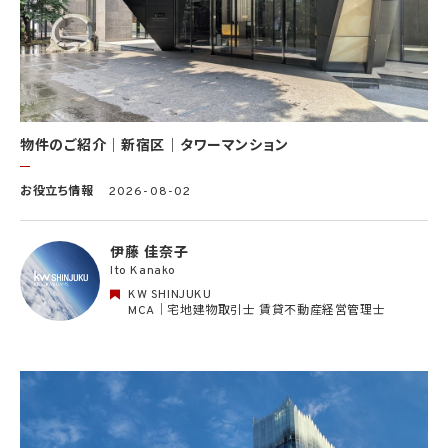
(10) KWエージェント並びに当社及びKW加盟店の役職員に関する情報に関して、当該
情報を当社又はKWライセンサーが運営するウェブサイト（当社又はKWライセンサーか
ら委託を受けた第三者によって運営されるウェブサイトを含み、当該ウェブサイトが一般
向けに公開される場合を含みます。）上に掲載するため
(11) 株主管理、会社法その他法令上の手続対応のため（株主、新株予約権者等の個人情
報について）
(12) 当社のサービスを通じて実施された不動産に関する取引の実績について、個人を識
別できない形式に加工した統計データを作成するため
(13) その他、上記利用目的に付随する目的のため
物件のご紹介｜新宿区｜タワーマンション
2.2 第2.1項第7号に基づいて個人情報の提供を受けた第三者は、当社サービスに関連す
お役立ち情報
2026-08-02
る運営、サービスの利用状況等を分析した情報を用いたシステムの改善及び開発並びに
マーケティング、宣伝又は広告等を行う目的で、個人情報を利用いたします。但し、個人情
報の主体である個人（以下「本人」といいます。）が、これらの利用目的で個人情報を利用
伊藤 佳奈子
することについて同意を撤回し又は異議を述べた場合には、当社はただちにその旨を当
Ito Kanako
該第三者に通知するものとします。
KW SHINJUKU
3. 個人情報利用目的の変更
MCA｜宅地建物取引士 賃貸不動産経営管理士
当社は、個人情報の利用目的を関連性を有すると合理的に認められる範囲内において
変更することがあり、変更した場合には本人に通知し又は公表します。
4. 個人情報利用の制限
4.1 当社は、個人情報保護法その他の法令により許容される場合を除き、本人の同意を得
ず、利用目的の達成に必要な範囲を超えて個人情報を取り扱いません。但し、次の場合は
この限りではありません。