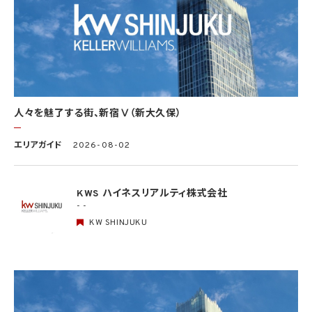
(1) 法令に基づく場合
(2) 人の生命、身体又は財産の保護のために必要がある場合であって、本人の同意を得
ることが困難であるとき
(3) 公衆衛生の向上又は児童の健全な育成の推進のために特に必要がある場合であっ
て、本人の同意を得ることが困難であるとき
(4) 国の機関もしくは地方公共団体又はその委託を受けた者が法令の定める事務を遂
行することに対して協力する必要がある場合であって、本人の同意を得ることにより当該
事務の遂行に支障を及ぼすおそれがあるとき
(5) 学術研究機関等に個人データを提供する場合であって、当該学術研究機関等が当該
人々を魅了する街、新宿Ⅴ（新大久保）
個人データを学術研究目的で取り扱う必要があるとき（当該個人データを取り扱う目的
の一部が学術研究目的である場合を含み、個人の権利利益を不当に侵害するおそれが
ある場合を除きます。）。
エリアガイド
2026-08-02
4.2 当社は、違法又は不当な行為を助長し、又は誘発するおそれがある方法により個人
情報を利用しません。
KWS ハイネスリアルティ株式会社
- -
5. 個人情報の適正な取得
5.1 当社は、適正に個人情報を取得し、偽りその他不正の手段により取得しません。
KW SHINJUKU
5.2 当社は、次の場合を除き、あらかじめ本人の同意を得ないで、要配慮個人情報（個人
情報保護法第2条第3項に定義されるものを意味します。）を取得しません。
(1) 第4.1項第1号から第4号までのいずれかに該当する場合
(2) 学術研究機関等から要配慮個人情報を取得する場合であって、当該要配慮個人情報
を学術研究目的で取得する必要があるとき（当該要配慮個人情報を取得する目的の一
部が学術研究目的である場合を含み、個人の権利利益を不当に侵害するおそれがある