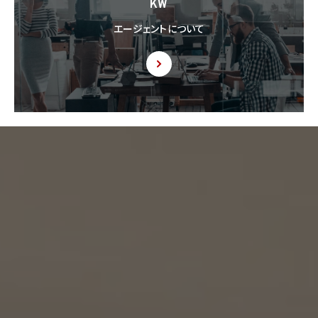
KW
するように求められた場合、当該第三者に対し当該記録を提出することがあります。
エージェントについて
9. 共同利用
9.1 当社が運営するウェブサイトの問合せフォームから当社に連絡を行ったお客様から取
得した情報に関して、当社は、KW加盟店との間で、下記の通り、個人情報を共同利用しま
す。以下、KW加盟店は、当社が運営する下記のウェブサイト上で、KW加盟店として掲載さ
れている事業者を意味するものとします。
https://kellerwilliams.jp/kamei-ten/
(1) 共同して利用される個人情報の項目
(i) 当社が運営するウェブサイトの問合せフォームから当社に連絡を行ったお客様の氏
名、メールアドレス、その他当該連絡に含まれる個人情報
(ii) お客様が当社サービスを介して売買又は賃貸借することを希望される物件（物件の
持分も含む。）についての情報
(2) 利用する者の利用目的
(i) 前号(i)の情報については、当社又はKW加盟店（KWエージェント及びKW加盟店の役
職員を含みます。）から前号(i)に定めるお客様に対して連絡を行うこと。
(ii) 前号(ii)の情報については、KW加盟店（KWエージェント及びKW加盟店の役職員を
含みます。）において、物件についての営業活動、及び売買又は賃貸借に向けた仲介業務
を行うこと。
(3) 上記個人情報の管理について責任を有する者の名称、住所及び代表者氏名
エージェント・グロース株式会社（但し、KW加盟店（KWエージェント及びKW加盟店の役
職員を含みます。）がお客様に対して連絡を行った場合は、当該KW加盟店が責任を有す
るものとする。）
東京都港区虎ノ門一丁目17番1号
代表取締役 山本豪