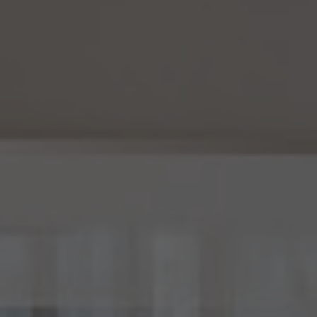
します。
(6) 仮名加工情報については、第7項及び第10項から第12項までの規定を適用しない
ものとします。
14.4 当社は、仮名加工情報（個人情報であるものを除く。以下本第14.4項において同じ。）
について、以下の定めに従います。
(1) 当社は、法令に基づく場合を除くほか、仮名加工情報を第三者に提供しません。但
し、第8.1項各号に掲げる場合は上記に定める第三者への提供には該当しません。
(2) 当社は、仮名加工情報の漏洩などのリスクに対して、仮名加工情報の安全管理が
図られるよう、当社の従業員に対し、必要かつ適切な監督を行います。また、当社は、仮名
加工情報の取扱いの全部又は一部を委託する場合は、委託先において個人情報の安全
管理が図られるよう、必要かつ適切な監督を行います。
(3) 当社は、仮名加工情報を取り扱うに当たっては、当該仮名加工情報の作成に用いら
れた個人情報に係る本人を識別するために、削除情報等を取得し、又は当該仮名加工情
報を他の情報と照合しないものとします。
(4) 当社は、仮名加工情報を取り扱うにあたっては、電話をかけ、郵便若しくは信書便に
より送付し、電報を送達し、ファックス若しくは電磁的方法を用いて送信し、又は住居を訪
問するために、当該仮名加工情報に含まれる連絡先その他の情報を利用しないものとし
ます。
15. 匿名加工情報の取扱い
15.1 当社は、匿名加工情報（個人情報保護法第2条第6項に定めるものを意味し、同法第
16条第6項に定める匿名加工情報データベース等を構成するものに限ります。以下同
じ。）を作成するときは、個人情報保護委員会規則で定める基準に従い、個人情報を加工
するものとします。