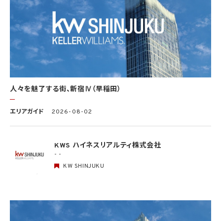
場合を除きます。）（当該個人情報取扱事業者と当該学術研究機関等が共同して学術研
究を行う場合に限ります。）
(3) 当該要配慮個人情報が、本人、国の機関、地方公共団体、学術研究機関等、個人情報
保護法第57条第1項各号に掲げる者その他個人情報保護委員会規則で定める者により
公開されている場合
(4) 本人を目視し、又は撮影することにより、その外形上明らかな要配慮個人情報を取得
する場合
(5) 第三者から要配慮個人情報の提供を受ける場合であって、当該第三者による当該提
供が第8.1項各号のいずれかに該当するとき
人々を魅了する街、新宿Ⅳ（早稲田）
5.3 当社は、第三者から個人情報の提供を受けるに際しては、個人情報保護委員会規則
で定めるところにより、次に掲げる事項の確認を行います。ただし、当該第三者による当
エリアガイド
2026-08-02
該個人情報の提供が第4.1項各号のいずれかに該当する場合又は第8.1項各号のいずれ
かに該当する場合を除きます。
(1) 当該第三者の氏名又は名称及び住所、並びに法人の場合はその代表者（法人でない
団体で代表者又は管理人の定めのあるものの場合は、その代表者又は管理人）の氏名
KWS ハイネスリアルティ株式会社
(2) 当該第三者による当該個人情報の取得の経緯
- -
KW SHINJUKU
6. 個人情報の安全管理
当社は、個人情報の紛失、破壊、改ざん及び漏洩などのリスクに対して、個人情報の安全
管理が図られるよう、当社の従業員に対し、必要かつ適切な監督を行います。また、当社
は、個人情報の取扱いの全部又は一部を委託する場合は、委託先において個人情報の安
全管理が図られるよう、必要かつ適切な監督を行います。当社の保有個人データに関す
る具体的な安全管理措置の内容は、以下のとおりです。