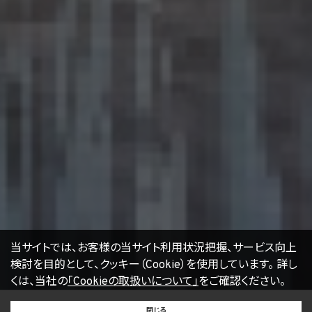
16. Cookie（クッキー）その他の技術の利用
当社のサービスは、Cookie及びこれに類する技術を利用することがあります。これらの技
術は、当社による当社のサービスの利用状況等の把握に役立ち、サービス向上に資する
ものです。Cookieを無効化されたいユーザーは、ウェブブラウザの設定を変更することに
よりCookieを無効化することができます。但し、Cookieを無効化すると、当社のサービス
の一部の機能をご利用いただけなくなる場合があります。
17. お問い合わせ
開示等のお申出、ご意見、ご質問、苦情のお申出その他個人情報の取扱いに関するお問
い合わせは、下記の窓口までお願い致します。
個人情報取扱事業者の名称、住所及び代表者氏名
〒105-0001 東京都港区虎ノ門一丁目17番1号
エージェント・グロース株式会社
代表取締役社長 山本豪
個人情報お問合せ担当
E-mail：
kwjapan@kwj.jp
（なお、受付時間は、平日9時から17時までとさせていただきます。）
18. 継続的改善
当社は、個人情報の取扱いに関する運用状況を適宜見直し、継続的な改善に努めるもの
当サイトでは、お客様の当サイト利用状況把握、サービス向上
とし、必要に応じて、本プライバシーポリシーを変更することがあります。
検討を目的として、クッキー（Cookie）を使用しています。
詳し
くは、当社の
「Cookieの取扱いについて」
をご確認ください。
【2022年4月1日改訂】
BUY
SELL
RENT
閉じる