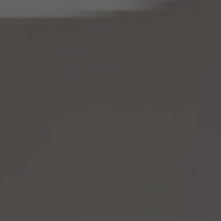
じ。）を作成するときは、個人情報保護委員会規則で定める基準に従い、個人情報を加工
するものとします。
14.2 当社は、仮名加工情報を作成したとき、又は仮名加工情報及び当該仮名加工情報に
係る削除情報等（個人情報保護法第41条第2項に定めるものを意味します。以下同じ。）
を取得したときは、削除情報等の漏えいを防止するために必要なものとして個人情報保
護委員会規則で定める基準に従い、削除情報等の安全管理のための措置を講じるもの
とします。
14.3 当社は、仮名加工情報（個人情報であるものに限ります。以下本第14.3項において同
じ。）について、以下の定めに従います。
(1) 当社は、第4.1項の規定にかかわらず、法令に基づく場合を除くほか、利用目的の達
成に必要な範囲を超えて、仮名加工情報を取り扱いません。
(2) 仮名加工情報についての第3項の適用については、同項中「関連性を有すると合理
的に認められる範囲内において変更する」とあるのは「変更する」と、「通知し又は公表し
ます」とあるのは「公表します」と、それぞれ読み替えるものとします。
(3) 当社は、第8.1項から第8.3項までの規定にかかわらず、法令に基づく場合を除くほ
か、仮名加工情報である個人データを第三者に提供しません。但し、第8.1項各号に掲げ
る場合は上記に定める第三者への提供には該当しません。
(4) 当社は、仮名加工情報を取り扱うに当たっては、当該仮名加工情報の作成に用いら
れた個人情報に係る本人を識別するために、当該仮名加工情報を他の情報と照合しな
いものとします。
(5) 当社は、仮名加工情報を取り扱うにあたっては、電話をかけ、郵便若しくは信書便
により送付し、電報を送達し、ファックス若しくは電磁的方法を用いて送信し、又は住居を
訪問するために、当該仮名加工情報に含まれる連絡先その他の情報を利用しないものと