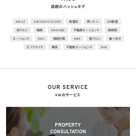
話題のハッシュタグ
技術的安全管理措置
1）アクセス制御を実施して、担当者及び取り扱う個人情報データベース等の範囲を限定
2）個人データを取り扱う情報システムを外部からの不正アクセス又は不正ソフトウェア
KW AZ
KW TOKYO SOUTH
新宿区
買いたい
KW新宿
から保護する仕組みを導入
売りたい
相続
KW KOBE
不動産エージェント
相続税
外的環境の把握
エージェント
KWJ
相続対策
KWS
借りたい
食べ歩き
個人データを保管しているA国における個人情報の保護に関する制度を把握した上で安
エリアガイド
横浜
不動産エージェント
8×8
全管理措置を実施
7. 漏洩時の報告等
当社は、当社の取り扱う個人情報の漏洩、滅失、毀損等の事態が生じた場合において、個
人情報保護法の定めに基づき個人情報保護委員会への報告及び本人への通知を要す
る場合には、かかる報告及び通知を行います。
OUR SERVICE
8. 第三者提供
8.1 当社は、第4.1項各号のいずれかに該当する場合を除くほか、あらかじめ本人の同意を
KWのサービス
得ないで、個人情報を第三者に提供しません。但し、次に掲げる場合は上記に定める第三
者への提供には該当しません。
(1) 利用目的の達成に必要な範囲内において個人情報の取扱いの全部又は一部を委託
することに伴って個人情報を提供する場合
(2) 合併その他の事由による事業の承継に伴って個人情報が提供される場合
PROPERTY
(3) 第9項の定めに基づき共同利用する場合
CONSULTATION