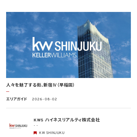
5.2 当社は、次の場合を除き、あらかじめ本人の同意を得ないで、要配慮個人情報（個人
情報保護法第2条第3項に定義されるものを意味します。）を取得しません。
(1) 第4.1項第1号から第4号までのいずれかに該当する場合
(2) 学術研究機関等から要配慮個人情報を取得する場合であって、当該要配慮個人情報
を学術研究目的で取得する必要があるとき（当該要配慮個人情報を取得する目的の一
部が学術研究目的である場合を含み、個人の権利利益を不当に侵害するおそれがある
場合を除きます。）（当該個人情報取扱事業者と当該学術研究機関等が共同して学術研
究を行う場合に限ります。）
(3) 当該要配慮個人情報が、本人、国の機関、地方公共団体、学術研究機関等、個人情報
保護法第57条第1項各号に掲げる者その他個人情報保護委員会規則で定める者により
公開されている場合
(4) 本人を目視し、又は撮影することにより、その外形上明らかな要配慮個人情報を取得
する場合
(5) 第三者から要配慮個人情報の提供を受ける場合であって、当該第三者による当該提
供が第8.1項各号のいずれかに該当するとき
人々を魅了する街、新宿Ⅳ（早稲田）
5.3 当社は、第三者から個人情報の提供を受けるに際しては、個人情報保護委員会規則
で定めるところにより、次に掲げる事項の確認を行います。ただし、当該第三者による当
エリアガイド
2026-08-02
該個人情報の提供が第4.1項各号のいずれかに該当する場合又は第8.1項各号のいずれ
かに該当する場合を除きます。
(1) 当該第三者の氏名又は名称及び住所、並びに法人の場合はその代表者（法人でない
団体で代表者又は管理人の定めのあるものの場合は、その代表者又は管理人）の氏名
KWS ハイネスリアルティ株式会社
(2) 当該第三者による当該個人情報の取得の経緯
- -
KW SHINJUKU
6. 個人情報の安全管理