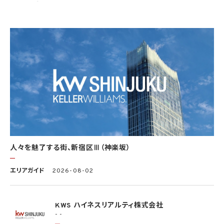
当社は、個人情報の紛失、破壊、改ざん及び漏洩などのリスクに対して、個人情報の安全
管理が図られるよう、当社の従業員に対し、必要かつ適切な監督を行います。また、当社
は、個人情報の取扱いの全部又は一部を委託する場合は、委託先において個人情報の安
全管理が図られるよう、必要かつ適切な監督を行います。当社の保有個人データに関す
る具体的な安全管理措置の内容は、以下のとおりです。
基本方針の策定
個人データの適正な取扱いの確保のため、「関係法令・ガイドライン等の遵守」、「質問及
び苦情処理の窓口」等についての基本方針として、本プライバシーポリシーを策定
個人データの取扱いに係る規律の整備
取得、利用、保存、提供、削除・廃棄等の段階ごとに、取扱方法、責任者・担当者及びその
任務等について個人データの取扱規程を策定
組織的安全管理措置
1）個人データの取扱いに関する責任者を設置するとともに、個人データを取り扱う従業
者及び当該従業者が取り扱う個人データの範囲を明確化し、法や取扱規程に違反してい
人々を魅了する街、新宿区Ⅲ（神楽坂）
る事実又は兆候を把握した場合の責任者への報告連絡体制を整備
2）個人データの取扱状況について、定期的に自己点検を実施するとともに、他部署や外
エリアガイド
2026-08-02
部の者による監査を実施
人的安全管理措置
1）個人データの取扱いに関する留意事項について、従業者に定期的な研修を実施
KWS ハイネスリアルティ株式会社
2）個人データについての秘密保持に関する事項を就業規則に記載
- -