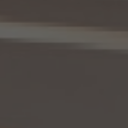
10.2 前項の定めは、本人が識別される個人情報にかかる、第8.4項に基づき作成した第
三者への提供にかかる記録及び第8.5項に基づき作成した第三者からの提供にかかる
記録について準用するものとします。
11. 個人情報の訂正等
当社は、本人から、個人情報が真実でないという理由によって、個人情報保護法の定めに
基づきその内容の訂正、追加又は削除（以下「訂正等」といいます。）を求められた場合に
は、本人ご自身からのご請求であることを確認の上で、利用目的の達成に必要な範囲内
において、遅滞なく必要な調査を行い、その結果に基づき、個人情報の内容の訂正等を行
い、その旨を本人に通知します（訂正等を行わない旨の決定をしたときは、本人に対しそ
の旨を通知いたします。）。但し、個人情報保護法その他の法令により、当社が訂正等の義
務を負わない場合は、この限りではありません。
12. 個人情報の利用停止等
当社は、本人から、(1)本人の個人情報が、あらかじめ公表された利用目的の範囲を超え
て取り扱われている、若しくは違法若しくは不当な行為を助長し、若しくは誘発するおそれ
がある方法により利用されているという理由により、又は本人の個人情報が偽りその他
不正の手段により取得されたものであるという理由により、個人情報保護法の定めに基
づきその利用の停止又は消去（以下「利用停止等」といいます。）を求められた場合、(2)
個人情報がご本人の同意なく第三者に提供されているという理由により、個人情報保護
法の定めに基づきその提供の停止（以下「提供停止」といいます。）を求められた場合、又
は(3)当社が本人の個人情報を利用する必要がなくなった場合、本人の個人情報にかか
る個人情報保護法第26条第1項本文に規定する事態が生じた場合その他本人の個人情
報の取扱により本人の権利又は正当な利益が害されるおそれがある場合に該当すると