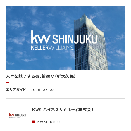
4. 個人情報利用の制限
4.1 当社は、個人情報保護法その他の法令により許容される場合を除き、本人の同意を得
ず、利用目的の達成に必要な範囲を超えて個人情報を取り扱いません。但し、次の場合は
この限りではありません。
(1) 法令に基づく場合
(2) 人の生命、身体又は財産の保護のために必要がある場合であって、本人の同意を得
ることが困難であるとき
(3) 公衆衛生の向上又は児童の健全な育成の推進のために特に必要がある場合であっ
て、本人の同意を得ることが困難であるとき
(4) 国の機関もしくは地方公共団体又はその委託を受けた者が法令の定める事務を遂
行することに対して協力する必要がある場合であって、本人の同意を得ることにより当該
事務の遂行に支障を及ぼすおそれがあるとき
(5) 学術研究機関等に個人データを提供する場合であって、当該学術研究機関等が当該
人々を魅了する街、新宿Ⅴ（新大久保）
個人データを学術研究目的で取り扱う必要があるとき（当該個人データを取り扱う目的
の一部が学術研究目的である場合を含み、個人の権利利益を不当に侵害するおそれが
ある場合を除きます。）。
エリアガイド
2026-08-02
4.2 当社は、違法又は不当な行為を助長し、又は誘発するおそれがある方法により個人
情報を利用しません。
KWS ハイネスリアルティ株式会社
- -
5. 個人情報の適正な取得
5.1 当社は、適正に個人情報を取得し、偽りその他不正の手段により取得しません。
KW SHINJUKU