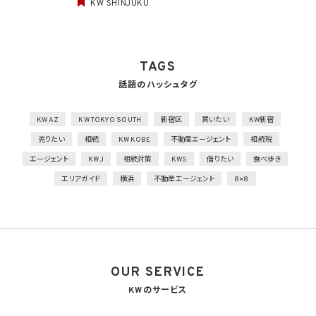
KW SHINJUKU
物理的安全管理措置
1）個人データを取り扱う区域において、従業者の入退室管理及び持ち込む機器等の制限
を行うとともに、権限を有しない者による個人データの閲覧を防止する措置を実施
2）個人データを取り扱う機器、電子媒体及び書類等の盗難又は紛失等を防止するため
の措置を講じるとともに、事業所内の移動を含め、当該機器、電子媒体等を持ち運ぶ場
TAGS
合、容易に個人データが判明しないよう措置を実施
話題のハッシュタグ
技術的安全管理措置
1）アクセス制御を実施して、担当者及び取り扱う個人情報データベース等の範囲を限定
2）個人データを取り扱う情報システムを外部からの不正アクセス又は不正ソフトウェア
KW AZ
KW TOKYO SOUTH
新宿区
買いたい
KW新宿
から保護する仕組みを導入
売りたい
相続
KW KOBE
不動産エージェント
相続税
外的環境の把握
エージェント
KWJ
相続対策
KWS
借りたい
食べ歩き
個人データを保管しているA国における個人情報の保護に関する制度を把握した上で安
エリアガイド
横浜
不動産エージェント
8×8
全管理措置を実施
7. 漏洩時の報告等
当社は、当社の取り扱う個人情報の漏洩、滅失、毀損等の事態が生じた場合において、個
人情報保護法の定めに基づき個人情報保護委員会への報告及び本人への通知を要す
る場合には、かかる報告及び通知を行います。
OUR SERVICE
8. 第三者提供
8.1 当社は、第4.1項各号のいずれかに該当する場合を除くほか、あらかじめ本人の同意を
KWのサービス
得ないで、個人情報を第三者に提供しません。但し、次に掲げる場合は上記に定める第三
者への提供には該当しません。