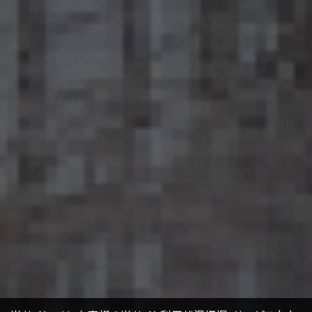
15.6 当社は、匿名加工情報の安全管理のために必要かつ適切な措置、匿名加工情報の
作成その他の取扱いに関する苦情の処理その他の匿名加工情報の適正な取扱いを確保
するために 必要な措置を自ら講じ、かつ、当該措置の内容を公表するよう努めるものと
します。
16. Cookie（クッキー）その他の技術の利用
当社のサービスは、Cookie及びこれに類する技術を利用することがあります。これらの技
術は、当社による当社のサービスの利用状況等の把握に役立ち、サービス向上に資する
ものです。Cookieを無効化されたいユーザーは、ウェブブラウザの設定を変更することに
よりCookieを無効化することができます。但し、Cookieを無効化すると、当社のサービス
の一部の機能をご利用いただけなくなる場合があります。
17. お問い合わせ
開示等のお申出、ご意見、ご質問、苦情のお申出その他個人情報の取扱いに関するお問
い合わせは、下記の窓口までお願い致します。
個人情報取扱事業者の名称、住所及び代表者氏名
〒105-0001 東京都港区虎ノ門一丁目17番1号
エージェント・グロース株式会社
代表取締役社長 山本豪
個人情報お問合せ担当
E-mail：
kwjapan@kwj.jp
（なお、受付時間は、平日9時から17時までとさせていただきます。）
18. 継続的改善
当社は、個人情報の取扱いに関する運用状況を適宜見直し、継続的な改善に努めるもの