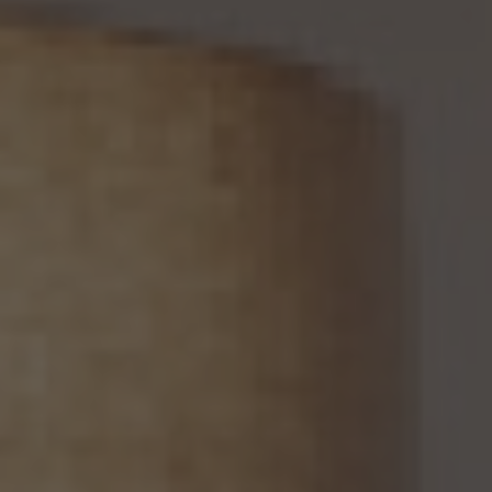
いう理由により、個人情報保護法の定めに基づきその利用停止等又は提供停止を求め
られた場合において、そのご請求に理由があることが判明した場合には、本人ご自身か
らのご請求であることを確認の上で、遅滞なく個人情報の利用停止等又は提供停止を行
い、その旨を本人に通知します。但し、個人情報保護法その他の法令により、当社が利用
停止等又は提供停止の義務を負わない場合は、この限りではありません。
13. 個人関連情報の第三者提供
13.1 当社は、第三者が個人関連情報（個人情報保護法第2条第7項に定めるものを意味
し、同法第16条第7項に定める個人関連情報データベース等を構成するものに限ります。
以下同じ。）を個人データとして取得することが想定されるときは、第4.1項各号に掲げる
場合を除くほか、次に掲げる事項について、あらかじめ個人情報保護委員会規則で定め
るところにより確認することをしないで、当該個人関連情報を当該第三者に提供しませ
ん。
(1) 当該第三者が当社から個人関連情報の提供を受けて本人が識別される個人データ
として取得することを認める旨の本人の同意が得られていること。
(2) 外国にある第三者への提供にあっては、前号の本人の同意を得ようとする場合にお
いて、個人情報保護委員会規則で定めるところにより、あらかじめ、当該外国における個
人情報の保護に関する制度、当該第三者が講ずる個人情報の保護のための措置その他
本人に参考となるべき情報が本人に提供されていること。
13.2 当社は、個人関連情報を第三者に提供したときは、個人情報保護法第31条に従い、
記録の作成及び保存を行います。
13.3 当社は、第三者から個人関連情報の提供を受けるに際しては、個人情報保護法第31
条に従い、必要な確認を行い、当該確認にかかる記録の作成及び保存を行うものとしま