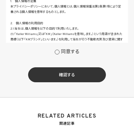
1. 個人情報の定義
本プライバシーポリシーにおいて、個人情報とは、個人情報保護法第2条第1項により定
義される個人情報を意味するものとします。
2. 個人情報の利用目的
2.1 当社は、個人情報を以下の目的で利用いたします。
(1) 「Keller Williams」又は「KW」（Keller Williamsを意味します。）という用語が含まれた
商標（以下「KWブランド」といいます。）を利用して当社が行う不動産売買及び賃貸に関す
るサービスその他の当社が運営するサービス（以下総称して「当社サービス」といいます。）
の提供のため
同意する
(2) 当社サービス及び当社がKWブランドのライセンスを行う対象となる事業者（サブラ
イセンシー。以下「KW加盟店」といいます。）におけるサービスに関するご案内、お問い合
せ等への対応のため
(3) 当社の商品、サービス等のご案内のため
確認する
(4) 当社サービスに関する当社の規約、ポリシー等（以下「規約等」といいます。）に違反す
る行為に対する対応のため
(5) 当社サービスに関する規約等の変更などを通知するため
(6) サービス利用の状況等に関する情報を分析して当社のサービスの改善、新サービス
の開発等に役立てるため
(7) ①KWブランドのライセンサー（以下「KWライセンサー」といいます。）、②KWブランド
を使用する第三者及び③KWブランドを使用するサービスの管理に関わる第三者（いずれ
RELATED ARTICLES
も外国に所在する場合を含みます。）に対し個人情報（(i)当社サービスにおける顧客に関
する情報、(ii)物件情報、及び(iii)KWエージェントに関する情報を含みます。）を提供する
関連記事
ため。なお、KWエージェントとは、KW加盟店の業務に従事する個人を意味します。また、
顧客に関する情報は、当該顧客に関する情報のうち、物件情報を除く部分を意味します。