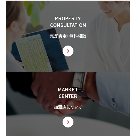
(1) 利用目的の達成に必要な範囲内において個人情報の取扱いの全部又は一部を委託
することに伴って個人情報を提供する場合
(2) 合併その他の事由による事業の承継に伴って個人情報が提供される場合
PROPERTY
(3) 第9項の定めに基づき共同利用する場合
CONSULTATION
8.2 第8.1項の定めにかかわらず、当社は、第4.1項各号のいずれかに該当する場合を除く
売却査定・無料相談
ほか、外国（個人情報保護法第28条に基づき個人情報保護委員会規則で指定される国
を除きます。）にある第三者（個人情報保護法第28条に基づき個人情報保護委員会規則
で指定される基準に適合する体制を整備している者を除きます。）に個人情報を提供する
場合には、あらかじめ外国にある第三者への提供を認める旨の本人の同意を得るもの
とします。
8.3 第8.2項に基づき外国にある第三者への提供につき本人の同意を得る場合、以下の
事項について本人に情報を提供するものとします。但し、第1号の事項が特定できない場
合、第1号及び第2号の事項に代えて、第1号の事項が特定できない旨及びその理由、並び
に当該事項に代わる本人に参考となるべき情報があれば当該情報を提供するものとし
MARKET
ます。
CENTER
(1) 当該外国の名称
(2) 当該外国における個人情報の保護に関する制度に関する情報
加盟店について
(3) 当該第三者が講じる個人情報の保護のための措置に関する情報（当該情報を提供
できない場合は、その旨及びその理由）
8.4 当社は、個人情報を第三者に提供したときは、個人情報保護法第29条に従い、記録
の作成及び保存を行います。