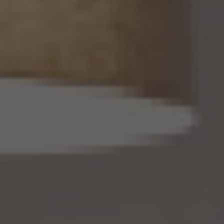
す。
14. 仮名加工情報の取扱い
14.1 当社は、仮名加工情報（個人情報保護法第2条第5項に定めるものを意味し、同法第
16条第5項に定める仮名加工情報データベース等を構成するものに限ります。以下同
じ。）を作成するときは、個人情報保護委員会規則で定める基準に従い、個人情報を加工
するものとします。
14.2 当社は、仮名加工情報を作成したとき、又は仮名加工情報及び当該仮名加工情報に
係る削除情報等（個人情報保護法第41条第2項に定めるものを意味します。以下同じ。）
を取得したときは、削除情報等の漏えいを防止するために必要なものとして個人情報保
護委員会規則で定める基準に従い、削除情報等の安全管理のための措置を講じるもの
とします。
14.3 当社は、仮名加工情報（個人情報であるものに限ります。以下本第14.3項において同
じ。）について、以下の定めに従います。
(1) 当社は、第4.1項の規定にかかわらず、法令に基づく場合を除くほか、利用目的の達
成に必要な範囲を超えて、仮名加工情報を取り扱いません。
(2) 仮名加工情報についての第3項の適用については、同項中「関連性を有すると合理
的に認められる範囲内において変更する」とあるのは「変更する」と、「通知し又は公表し
ます」とあるのは「公表します」と、それぞれ読み替えるものとします。
(3) 当社は、第8.1項から第8.3項までの規定にかかわらず、法令に基づく場合を除くほ
か、仮名加工情報である個人データを第三者に提供しません。但し、第8.1項各号に掲げ
る場合は上記に定める第三者への提供には該当しません。