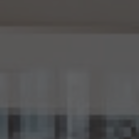
15. 匿名加工情報の取扱い
15.1 当社は、匿名加工情報（個人情報保護法第2条第6項に定めるものを意味し、同法第
16条第6項に定める匿名加工情報データベース等を構成するものに限ります。以下同
じ。）を作成するときは、個人情報保護委員会規則で定める基準に従い、個人情報を加工
するものとします。
15.2 当社は、匿名加工情報を作成したときは、個人情報保護委員会規則で定める基準に
従い、安全管理のための措置を講じます。
15.3 当社は、匿名加工情報を作成したときは、個人情報保護委員会規則で定めるところ
により、当該匿名加工情報に含まれる個人に関する情報の項目を公表します。
15.4 当社は、匿名加工情報（当社が作成したもの及び第三者から提供を受けたものを含
みます。以下別段の定めがない限り同様とします。）を第三者に提供するときは、個人情報
保護委員会規則で定めるところにより、あらかじめ、 第三者に提供される匿名加工情報
に含まれる個人に関する情報の項目及びその提供の方法について公表するとともに、当
該第三者に対して、当該提供に係る情報が匿名加工情報である旨を明示します。
15.5 当社は、匿名加工情報を取り扱うに当たっては、匿名加工情報の作成に用いられた
個人情報に係る本人を識別するために、(1)匿名加工情報を他の情報と照合すること、及
び(2)当該個人情報から削除された記述等若しくは個人識別符号又は個人情報保護法
第43条第1項の規定により行われた加工の方法に関する情報を取得すること（(2)は第
三者から提供を受けた当該匿名加工情報についてのみ）を行わないものとします。