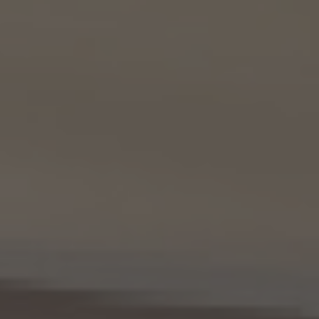
(3) 上記個人情報の管理について責任を有する者の名称、住所及び代表者氏名
エージェント・グロース株式会社（但し、KW加盟店（KWエージェント及びKW加盟店の役
職員を含みます。）がお客様に対して連絡を行った場合は、当該KW加盟店が責任を有す
るものとする。）
東京都港区虎ノ門一丁目17番1号
代表取締役 山本豪
9.2 当社は、KWエージェント及びKW加盟店の役職員に関する情報に関して、当該個人
が所属する加盟店以外のKW加盟店を含む全KW加盟店との間で、下記の通り、個人情報
を共同利用します。
(1) 共同して利用される個人情報の項目
KWエージェントに関する、氏名、生年月日、性別、電話番号、電子メールアドレス、顔写真
等の情報
(2) 利用する者の利用目的
業務上又は緊急時の連絡（物件の問い合わせを含みます。）、金銭の支払い、法令上要求
される諸手続きへの対応、会社案内等への掲出、その他これらの事項に付随する目的
(3) 上記個人情報の管理について責任を有する者の氏名又は名称、住所、代表者名等
本人が所属する各KW加盟店の個人情報保護方針に記載の通り。
10. 個人情報の開示
10.1 当社は、本人から、個人情報保護法の定めに基づき個人情報の開示を求められたと
きは、本人ご自身からのご請求であることを確認の上で、本人に対し、遅滞なく開示を行
います（当該個人情報が存在しないときにはその旨を通知いたします。）。但し、個人情報
保護法その他の法令により、当社が開示の義務を負わない場合は、この限りではありま
せん。