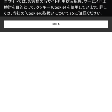
当サイトでは、お客様の当サイト利用状況把握、サービス向上
とし、必要に応じて、本プライバシーポリシーを変更することがあります。
検討を目的として、クッキー（Cookie）を使用しています。
詳し
くは、当社の
「Cookieの取扱いについて」
をご確認ください。
【2022年4月1日改訂】
BUY
SELL
RENT
閉じる
買いたい
売りたい
借りたい