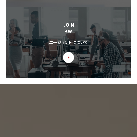
8.5 当社は、第三者から個人情報の提供を受けるに際しては、個人情報保護法第30条
に従い、必要な確認を行い、当該確認にかかる記録の作成及び保存を行うものとします。
8.6 当社は、個人情報を第三者に提供した第三者から、個人情報の第三者提供及び提
JOIN
供された個人情報の利用方法について本人の同意を取得したことを証する記録を提出
KW
するように求められた場合、当該第三者に対し当該記録を提出することがあります。
エージェントについて
9. 共同利用
9.1 当社が運営するウェブサイトの問合せフォームから当社に連絡を行ったお客様から取
得した情報に関して、当社は、KW加盟店との間で、下記の通り、個人情報を共同利用しま
す。以下、KW加盟店は、当社が運営する下記のウェブサイト上で、KW加盟店として掲載さ
れている事業者を意味するものとします。
https://kellerwilliams.jp/kamei-ten/
(1) 共同して利用される個人情報の項目
(i) 当社が運営するウェブサイトの問合せフォームから当社に連絡を行ったお客様の氏
名、メールアドレス、その他当該連絡に含まれる個人情報
(ii) お客様が当社サービスを介して売買又は賃貸借することを希望される物件（物件の
持分も含む。）についての情報
(2) 利用する者の利用目的
(i) 前号(i)の情報については、当社又はKW加盟店（KWエージェント及びKW加盟店の役
職員を含みます。）から前号(i)に定めるお客様に対して連絡を行うこと。
(ii) 前号(ii)の情報については、KW加盟店（KWエージェント及びKW加盟店の役職員を
含みます。）において、物件についての営業活動、及び売買又は賃貸借に向けた仲介業務
を行うこと。