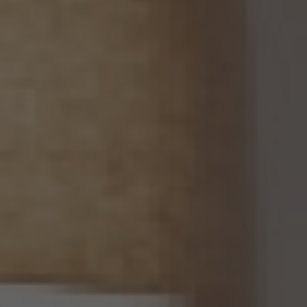
13. 個人関連情報の第三者提供
13.1 当社は、第三者が個人関連情報（個人情報保護法第2条第7項に定めるものを意味
し、同法第16条第7項に定める個人関連情報データベース等を構成するものに限ります。
以下同じ。）を個人データとして取得することが想定されるときは、第4.1項各号に掲げる
場合を除くほか、次に掲げる事項について、あらかじめ個人情報保護委員会規則で定め
るところにより確認することをしないで、当該個人関連情報を当該第三者に提供しませ
ん。
(1) 当該第三者が当社から個人関連情報の提供を受けて本人が識別される個人データ
として取得することを認める旨の本人の同意が得られていること。
(2) 外国にある第三者への提供にあっては、前号の本人の同意を得ようとする場合にお
いて、個人情報保護委員会規則で定めるところにより、あらかじめ、当該外国における個
人情報の保護に関する制度、当該第三者が講ずる個人情報の保護のための措置その他
本人に参考となるべき情報が本人に提供されていること。
13.2 当社は、個人関連情報を第三者に提供したときは、個人情報保護法第31条に従い、
記録の作成及び保存を行います。
13.3 当社は、第三者から個人関連情報の提供を受けるに際しては、個人情報保護法第31
条に従い、必要な確認を行い、当該確認にかかる記録の作成及び保存を行うものとしま
す。
14. 仮名加工情報の取扱い
14.1 当社は、仮名加工情報（個人情報保護法第2条第5項に定めるものを意味し、同法第
16条第5項に定める仮名加工情報データベース等を構成するものに限ります。以下同