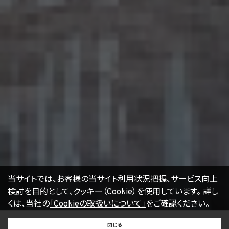
当社のサービスは、Cookie及びこれに類する技術を利用することがあります。これらの技
術は、当社による当社のサービスの利用状況等の把握に役立ち、サービス向上に資する
ものです。Cookieを無効化されたいユーザーは、ウェブブラウザの設定を変更することに
よりCookieを無効化することができます。但し、Cookieを無効化すると、当社のサービス
の一部の機能をご利用いただけなくなる場合があります。
17. お問い合わせ
開示等のお申出、ご意見、ご質問、苦情のお申出その他個人情報の取扱いに関するお問
い合わせは、下記の窓口までお願い致します。
個人情報取扱事業者の名称、住所及び代表者氏名
〒105-0001 東京都港区虎ノ門一丁目17番1号
エージェント・グロース株式会社
代表取締役社長 山本豪
個人情報お問合せ担当
E-mail：
kwjapan@kwj.jp
（なお、受付時間は、平日9時から17時までとさせていただきます。）
18. 継続的改善
当社は、個人情報の取扱いに関する運用状況を適宜見直し、継続的な改善に努めるもの
当サイトでは、お客様の当サイト利用状況把握、サービス向上
とし、必要に応じて、本プライバシーポリシーを変更することがあります。
検討を目的として、クッキー（Cookie）を使用しています。
詳し
くは、当社の
「Cookieの取扱いについて」
をご確認ください。
【2022年4月1日改訂】
BUY
SELL
RENT
閉じる