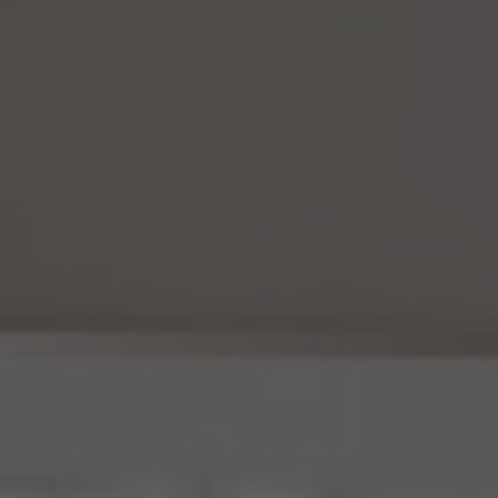
します。
(6) 仮名加工情報については、第7項及び第10項から第12項までの規定を適用しない
ものとします。
14.4 当社は、仮名加工情報（個人情報であるものを除く。以下本第14.4項において同じ。）
について、以下の定めに従います。
(1) 当社は、法令に基づく場合を除くほか、仮名加工情報を第三者に提供しません。但
し、第8.1項各号に掲げる場合は上記に定める第三者への提供には該当しません。
(2) 当社は、仮名加工情報の漏洩などのリスクに対して、仮名加工情報の安全管理が
図られるよう、当社の従業員に対し、必要かつ適切な監督を行います。また、当社は、仮名
加工情報の取扱いの全部又は一部を委託する場合は、委託先において個人情報の安全
管理が図られるよう、必要かつ適切な監督を行います。
(3) 当社は、仮名加工情報を取り扱うに当たっては、当該仮名加工情報の作成に用いら
れた個人情報に係る本人を識別するために、削除情報等を取得し、又は当該仮名加工情
報を他の情報と照合しないものとします。
(4) 当社は、仮名加工情報を取り扱うにあたっては、電話をかけ、郵便若しくは信書便に
より送付し、電報を送達し、ファックス若しくは電磁的方法を用いて送信し、又は住居を訪
問するために、当該仮名加工情報に含まれる連絡先その他の情報を利用しないものとし
ます。
15. 匿名加工情報の取扱い
15.1 当社は、匿名加工情報（個人情報保護法第2条第6項に定めるものを意味し、同法第
16条第6項に定める匿名加工情報データベース等を構成するものに限ります。以下同
じ。）を作成するときは、個人情報保護委員会規則で定める基準に従い、個人情報を加工
するものとします。