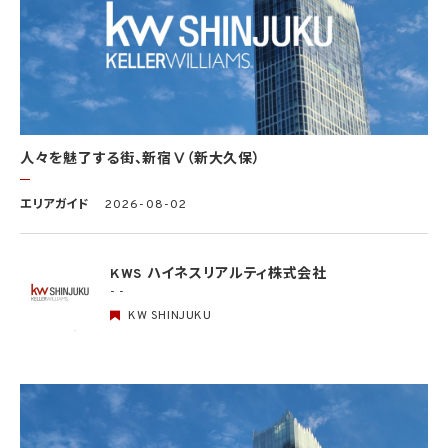
(1) 法令に基づく場合
(2) 人の生命、身体又は財産の保護のために必要がある場合であって、本人の同意を得
ることが困難であるとき
(3) 公衆衛生の向上又は児童の健全な育成の推進のために特に必要がある場合であっ
て、本人の同意を得ることが困難であるとき
(4) 国の機関もしくは地方公共団体又はその委託を受けた者が法令の定める事務を遂
行することに対して協力する必要がある場合であって、本人の同意を得ることにより当該
事務の遂行に支障を及ぼすおそれがあるとき
(5) 学術研究機関等に個人データを提供する場合であって、当該学術研究機関等が当該
人々を魅了する街、新宿Ⅴ（新大久保）
個人データを学術研究目的で取り扱う必要があるとき（当該個人データを取り扱う目的
の一部が学術研究目的である場合を含み、個人の権利利益を不当に侵害するおそれが
ある場合を除きます。）。
エリアガイド
2026-08-02
4.2 当社は、違法又は不当な行為を助長し、又は誘発するおそれがある方法により個人
情報を利用しません。
KWS ハイネスリアルティ株式会社
- -
5. 個人情報の適正な取得
5.1 当社は、適正に個人情報を取得し、偽りその他不正の手段により取得しません。
KW SHINJUKU
5.2 当社は、次の場合を除き、あらかじめ本人の同意を得ないで、要配慮個人情報（個人
情報保護法第2条第3項に定義されるものを意味します。）を取得しません。
(1) 第4.1項第1号から第4号までのいずれかに該当する場合
(2) 学術研究機関等から要配慮個人情報を取得する場合であって、当該要配慮個人情報
を学術研究目的で取得する必要があるとき（当該要配慮個人情報を取得する目的の一
部が学術研究目的である場合を含み、個人の権利利益を不当に侵害するおそれがある