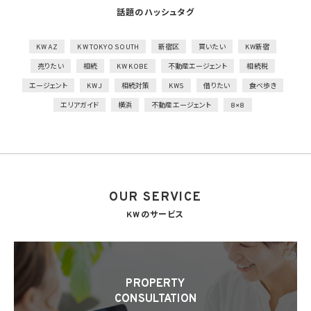
話題のハッシュタグ
技術的安全管理措置
1）アクセス制御を実施して、担当者及び取り扱う個人情報データベース等の範囲を限定
2）個人データを取り扱う情報システムを外部からの不正アクセス又は不正ソフトウェア
KW AZ
KW TOKYO SOUTH
新宿区
買いたい
KW新宿
から保護する仕組みを導入
売りたい
相続
KW KOBE
不動産エージェント
相続税
外的環境の把握
エージェント
KWJ
相続対策
KWS
借りたい
食べ歩き
個人データを保管しているA国における個人情報の保護に関する制度を把握した上で安
エリアガイド
横浜
不動産エージェント
8×8
全管理措置を実施
7. 漏洩時の報告等
当社は、当社の取り扱う個人情報の漏洩、滅失、毀損等の事態が生じた場合において、個
人情報保護法の定めに基づき個人情報保護委員会への報告及び本人への通知を要す
る場合には、かかる報告及び通知を行います。
OUR SERVICE
8. 第三者提供
8.1 当社は、第4.1項各号のいずれかに該当する場合を除くほか、あらかじめ本人の同意を
KWのサービス
得ないで、個人情報を第三者に提供しません。但し、次に掲げる場合は上記に定める第三
者への提供には該当しません。
(1) 利用目的の達成に必要な範囲内において個人情報の取扱いの全部又は一部を委託
することに伴って個人情報を提供する場合
(2) 合併その他の事由による事業の承継に伴って個人情報が提供される場合
PROPERTY
(3) 第9項の定めに基づき共同利用する場合
CONSULTATION