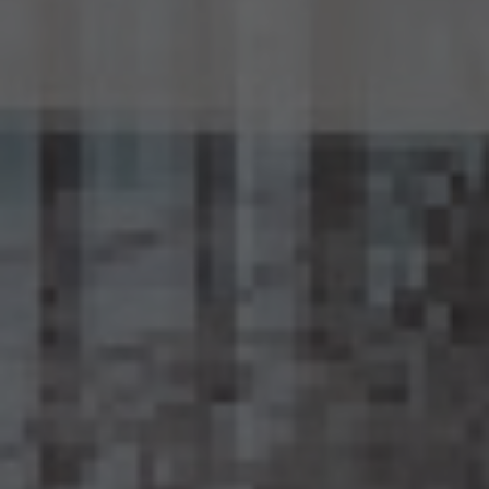
15.2 当社は、匿名加工情報を作成したときは、個人情報保護委員会規則で定める基準に
従い、安全管理のための措置を講じます。
15.3 当社は、匿名加工情報を作成したときは、個人情報保護委員会規則で定めるところ
により、当該匿名加工情報に含まれる個人に関する情報の項目を公表します。
15.4 当社は、匿名加工情報（当社が作成したもの及び第三者から提供を受けたものを含
みます。以下別段の定めがない限り同様とします。）を第三者に提供するときは、個人情報
保護委員会規則で定めるところにより、あらかじめ、 第三者に提供される匿名加工情報
に含まれる個人に関する情報の項目及びその提供の方法について公表するとともに、当
該第三者に対して、当該提供に係る情報が匿名加工情報である旨を明示します。
15.5 当社は、匿名加工情報を取り扱うに当たっては、匿名加工情報の作成に用いられた
個人情報に係る本人を識別するために、(1)匿名加工情報を他の情報と照合すること、及
び(2)当該個人情報から削除された記述等若しくは個人識別符号又は個人情報保護法
第43条第1項の規定により行われた加工の方法に関する情報を取得すること（(2)は第
三者から提供を受けた当該匿名加工情報についてのみ）を行わないものとします。
15.6 当社は、匿名加工情報の安全管理のために必要かつ適切な措置、匿名加工情報の
作成その他の取扱いに関する苦情の処理その他の匿名加工情報の適正な取扱いを確保
するために 必要な措置を自ら講じ、かつ、当該措置の内容を公表するよう努めるものと
します。
16. Cookie（クッキー）その他の技術の利用