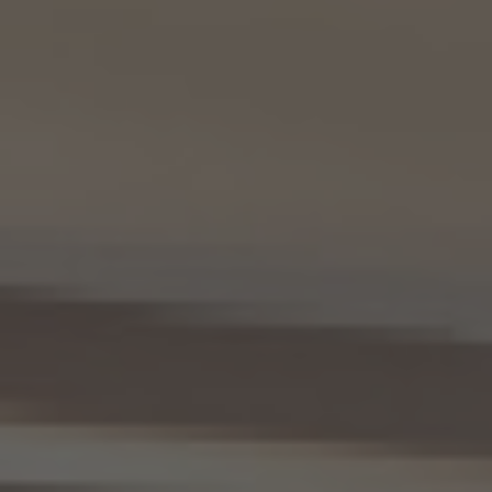
9.2 当社は、KWエージェント及びKW加盟店の役職員に関する情報に関して、当該個人
が所属する加盟店以外のKW加盟店を含む全KW加盟店との間で、下記の通り、個人情報
を共同利用します。
(1) 共同して利用される個人情報の項目
KWエージェントに関する、氏名、生年月日、性別、電話番号、電子メールアドレス、顔写真
等の情報
(2) 利用する者の利用目的
業務上又は緊急時の連絡（物件の問い合わせを含みます。）、金銭の支払い、法令上要求
される諸手続きへの対応、会社案内等への掲出、その他これらの事項に付随する目的
(3) 上記個人情報の管理について責任を有する者の氏名又は名称、住所、代表者名等
本人が所属する各KW加盟店の個人情報保護方針に記載の通り。
10. 個人情報の開示
10.1 当社は、本人から、個人情報保護法の定めに基づき個人情報の開示を求められたと
きは、本人ご自身からのご請求であることを確認の上で、本人に対し、遅滞なく開示を行
います（当該個人情報が存在しないときにはその旨を通知いたします。）。但し、個人情報
保護法その他の法令により、当社が開示の義務を負わない場合は、この限りではありま
せん。
10.2 前項の定めは、本人が識別される個人情報にかかる、第8.4項に基づき作成した第
三者への提供にかかる記録及び第8.5項に基づき作成した第三者からの提供にかかる
記録について準用するものとします。
11. 個人情報の訂正等