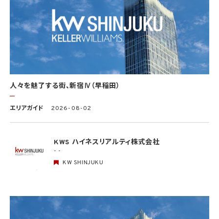
場合を除きます。）（当該個人情報取扱事業者と当該学術研究機関等が共同して学術研
究を行う場合に限ります。）
(3) 当該要配慮個人情報が、本人、国の機関、地方公共団体、学術研究機関等、個人情報
保護法第57条第1項各号に掲げる者その他個人情報保護委員会規則で定める者により
公開されている場合
(4) 本人を目視し、又は撮影することにより、その外形上明らかな要配慮個人情報を取得
する場合
(5) 第三者から要配慮個人情報の提供を受ける場合であって、当該第三者による当該提
供が第8.1項各号のいずれかに該当するとき
人々を魅了する街、新宿Ⅳ（早稲田）
5.3 当社は、第三者から個人情報の提供を受けるに際しては、個人情報保護委員会規則
で定めるところにより、次に掲げる事項の確認を行います。ただし、当該第三者による当
エリアガイド
2026-08-02
該個人情報の提供が第4.1項各号のいずれかに該当する場合又は第8.1項各号のいずれ
かに該当する場合を除きます。
(1) 当該第三者の氏名又は名称及び住所、並びに法人の場合はその代表者（法人でない
団体で代表者又は管理人の定めのあるものの場合は、その代表者又は管理人）の氏名
KWS ハイネスリアルティ株式会社
(2) 当該第三者による当該個人情報の取得の経緯
- -
KW SHINJUKU
6. 個人情報の安全管理
当社は、個人情報の紛失、破壊、改ざん及び漏洩などのリスクに対して、個人情報の安全
管理が図られるよう、当社の従業員に対し、必要かつ適切な監督を行います。また、当社
は、個人情報の取扱いの全部又は一部を委託する場合は、委託先において個人情報の安
全管理が図られるよう、必要かつ適切な監督を行います。当社の保有個人データに関す
る具体的な安全管理措置の内容は、以下のとおりです。