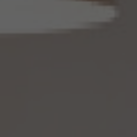
じ。）を作成するときは、個人情報保護委員会規則で定める基準に従い、個人情報を加工
するものとします。
14.2 当社は、仮名加工情報を作成したとき、又は仮名加工情報及び当該仮名加工情報に
係る削除情報等（個人情報保護法第41条第2項に定めるものを意味します。以下同じ。）
を取得したときは、削除情報等の漏えいを防止するために必要なものとして個人情報保
護委員会規則で定める基準に従い、削除情報等の安全管理のための措置を講じるもの
とします。
14.3 当社は、仮名加工情報（個人情報であるものに限ります。以下本第14.3項において同
じ。）について、以下の定めに従います。
(1) 当社は、第4.1項の規定にかかわらず、法令に基づく場合を除くほか、利用目的の達
成に必要な範囲を超えて、仮名加工情報を取り扱いません。
(2) 仮名加工情報についての第3項の適用については、同項中「関連性を有すると合理
的に認められる範囲内において変更する」とあるのは「変更する」と、「通知し又は公表し
ます」とあるのは「公表します」と、それぞれ読み替えるものとします。
(3) 当社は、第8.1項から第8.3項までの規定にかかわらず、法令に基づく場合を除くほ
か、仮名加工情報である個人データを第三者に提供しません。但し、第8.1項各号に掲げ
る場合は上記に定める第三者への提供には該当しません。
(4) 当社は、仮名加工情報を取り扱うに当たっては、当該仮名加工情報の作成に用いら
れた個人情報に係る本人を識別するために、当該仮名加工情報を他の情報と照合しな
いものとします。
(5) 当社は、仮名加工情報を取り扱うにあたっては、電話をかけ、郵便若しくは信書便
により送付し、電報を送達し、ファックス若しくは電磁的方法を用いて送信し、又は住居を
訪問するために、当該仮名加工情報に含まれる連絡先その他の情報を利用しないものと