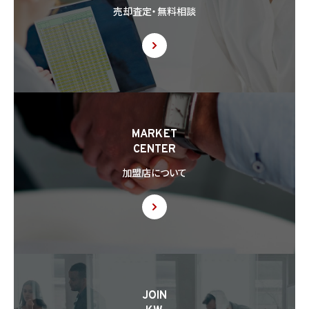
8.2 第8.1項の定めにかかわらず、当社は、第4.1項各号のいずれかに該当する場合を除く
売却査定・無料相談
ほか、外国（個人情報保護法第28条に基づき個人情報保護委員会規則で指定される国
を除きます。）にある第三者（個人情報保護法第28条に基づき個人情報保護委員会規則
で指定される基準に適合する体制を整備している者を除きます。）に個人情報を提供する
場合には、あらかじめ外国にある第三者への提供を認める旨の本人の同意を得るもの
とします。
8.3 第8.2項に基づき外国にある第三者への提供につき本人の同意を得る場合、以下の
事項について本人に情報を提供するものとします。但し、第1号の事項が特定できない場
合、第1号及び第2号の事項に代えて、第1号の事項が特定できない旨及びその理由、並び
に当該事項に代わる本人に参考となるべき情報があれば当該情報を提供するものとし
MARKET
ます。
CENTER
(1) 当該外国の名称
(2) 当該外国における個人情報の保護に関する制度に関する情報
加盟店について
(3) 当該第三者が講じる個人情報の保護のための措置に関する情報（当該情報を提供
できない場合は、その旨及びその理由）
8.4 当社は、個人情報を第三者に提供したときは、個人情報保護法第29条に従い、記録
の作成及び保存を行います。
8.5 当社は、第三者から個人情報の提供を受けるに際しては、個人情報保護法第30条
に従い、必要な確認を行い、当該確認にかかる記録の作成及び保存を行うものとします。
8.6 当社は、個人情報を第三者に提供した第三者から、個人情報の第三者提供及び提
JOIN
供された個人情報の利用方法について本人の同意を取得したことを証する記録を提出