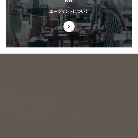
KW
するように求められた場合、当該第三者に対し当該記録を提出することがあります。
エージェントについて
9. 共同利用
9.1 当社が運営するウェブサイトの問合せフォームから当社に連絡を行ったお客様から取
得した情報に関して、当社は、KW加盟店との間で、下記の通り、個人情報を共同利用しま
す。以下、KW加盟店は、当社が運営する下記のウェブサイト上で、KW加盟店として掲載さ
れている事業者を意味するものとします。
https://kellerwilliams.jp/kamei-ten/
(1) 共同して利用される個人情報の項目
(i) 当社が運営するウェブサイトの問合せフォームから当社に連絡を行ったお客様の氏
名、メールアドレス、その他当該連絡に含まれる個人情報
(ii) お客様が当社サービスを介して売買又は賃貸借することを希望される物件（物件の
持分も含む。）についての情報
(2) 利用する者の利用目的
(i) 前号(i)の情報については、当社又はKW加盟店（KWエージェント及びKW加盟店の役
職員を含みます。）から前号(i)に定めるお客様に対して連絡を行うこと。
(ii) 前号(ii)の情報については、KW加盟店（KWエージェント及びKW加盟店の役職員を
含みます。）において、物件についての営業活動、及び売買又は賃貸借に向けた仲介業務
を行うこと。
(3) 上記個人情報の管理について責任を有する者の名称、住所及び代表者氏名
エージェント・グロース株式会社（但し、KW加盟店（KWエージェント及びKW加盟店の役
職員を含みます。）がお客様に対して連絡を行った場合は、当該KW加盟店が責任を有す
るものとする。）
東京都港区虎ノ門一丁目17番1号
代表取締役 山本豪