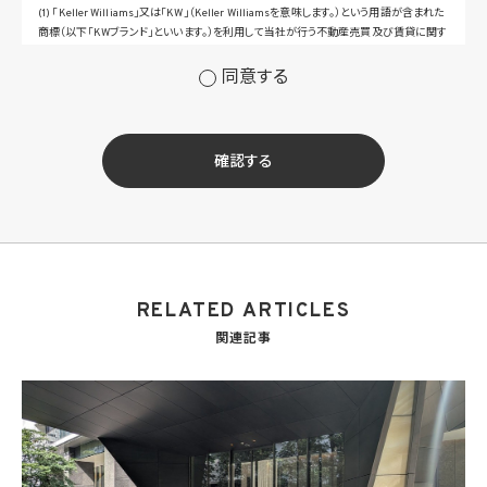
(1) 「Keller Williams」又は「KW」（Keller Williamsを意味します。）という用語が含まれた
商標（以下「KWブランド」といいます。）を利用して当社が行う不動産売買及び賃貸に関す
るサービスその他の当社が運営するサービス（以下総称して「当社サービス」といいます。）
の提供のため
同意する
(2) 当社サービス及び当社がKWブランドのライセンスを行う対象となる事業者（サブラ
イセンシー。以下「KW加盟店」といいます。）におけるサービスに関するご案内、お問い合
せ等への対応のため
(3) 当社の商品、サービス等のご案内のため
確認する
(4) 当社サービスに関する当社の規約、ポリシー等（以下「規約等」といいます。）に違反す
る行為に対する対応のため
(5) 当社サービスに関する規約等の変更などを通知するため
(6) サービス利用の状況等に関する情報を分析して当社のサービスの改善、新サービス
の開発等に役立てるため
(7) ①KWブランドのライセンサー（以下「KWライセンサー」といいます。）、②KWブランド
を使用する第三者及び③KWブランドを使用するサービスの管理に関わる第三者（いずれ
RELATED ARTICLES
も外国に所在する場合を含みます。）に対し個人情報（(i)当社サービスにおける顧客に関
する情報、(ii)物件情報、及び(iii)KWエージェントに関する情報を含みます。）を提供する
関連記事
ため。なお、KWエージェントとは、KW加盟店の業務に従事する個人を意味します。また、
顧客に関する情報は、当該顧客に関する情報のうち、物件情報を除く部分を意味します。
(8) 当社サービスを介して販売等が行われる物件に関する情報について、当社、KWライ
センサー、その他KWブランドを利用して事業を行う事業者のポータルサイト、ウェブ広
告、その他インターネット上において公開するため
(9) 雇用管理及び社内手続のため（役職員の個人情報について）、並びに人材採用活動
における選考及び連絡のため（応募者の個人情報について）
(10) KWエージェント並びに当社及びKW加盟店の役職員に関する情報に関して、当該