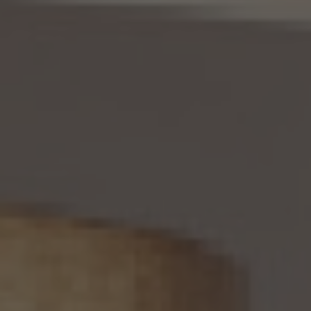
当社は、本人から、個人情報が真実でないという理由によって、個人情報保護法の定めに
基づきその内容の訂正、追加又は削除（以下「訂正等」といいます。）を求められた場合に
は、本人ご自身からのご請求であることを確認の上で、利用目的の達成に必要な範囲内
において、遅滞なく必要な調査を行い、その結果に基づき、個人情報の内容の訂正等を行
い、その旨を本人に通知します（訂正等を行わない旨の決定をしたときは、本人に対しそ
の旨を通知いたします。）。但し、個人情報保護法その他の法令により、当社が訂正等の義
務を負わない場合は、この限りではありません。
12. 個人情報の利用停止等
当社は、本人から、(1)本人の個人情報が、あらかじめ公表された利用目的の範囲を超え
て取り扱われている、若しくは違法若しくは不当な行為を助長し、若しくは誘発するおそれ
がある方法により利用されているという理由により、又は本人の個人情報が偽りその他
不正の手段により取得されたものであるという理由により、個人情報保護法の定めに基
づきその利用の停止又は消去（以下「利用停止等」といいます。）を求められた場合、(2)
個人情報がご本人の同意なく第三者に提供されているという理由により、個人情報保護
法の定めに基づきその提供の停止（以下「提供停止」といいます。）を求められた場合、又
は(3)当社が本人の個人情報を利用する必要がなくなった場合、本人の個人情報にかか
る個人情報保護法第26条第1項本文に規定する事態が生じた場合その他本人の個人情
報の取扱により本人の権利又は正当な利益が害されるおそれがある場合に該当すると
いう理由により、個人情報保護法の定めに基づきその利用停止等又は提供停止を求め
られた場合において、そのご請求に理由があることが判明した場合には、本人ご自身か
らのご請求であることを確認の上で、遅滞なく個人情報の利用停止等又は提供停止を行
い、その旨を本人に通知します。但し、個人情報保護法その他の法令により、当社が利用
停止等又は提供停止の義務を負わない場合は、この限りではありません。