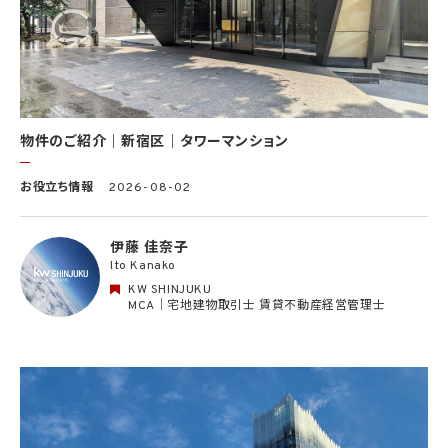
情報を当社又はKWライセンサーが運営するウェブサイト（当社又はKWライセンサーか
ら委託を受けた第三者によって運営されるウェブサイトを含み、当該ウェブサイトが一般
向けに公開される場合を含みます。）上に掲載するため
(11) 株主管理、会社法その他法令上の手続対応のため（株主、新株予約権者等の個人情
報について）
(12) 当社のサービスを通じて実施された不動産に関する取引の実績について、個人を識
別できない形式に加工した統計データを作成するため
(13) その他、上記利用目的に付随する目的のため
物件のご紹介｜新宿区｜タワーマンション
2.2 第2.1項第7号に基づいて個人情報の提供を受けた第三者は、当社サービスに関連す
お役立ち情報
2026-08-02
る運営、サービスの利用状況等を分析した情報を用いたシステムの改善及び開発並びに
マーケティング、宣伝又は広告等を行う目的で、個人情報を利用いたします。但し、個人情
報の主体である個人（以下「本人」といいます。）が、これらの利用目的で個人情報を利用
伊藤 佳奈子
することについて同意を撤回し又は異議を述べた場合には、当社はただちにその旨を当
Ito Kanako
該第三者に通知するものとします。
KW SHINJUKU
3. 個人情報利用目的の変更
MCA｜宅地建物取引士 賃貸不動産経営管理士
当社は、個人情報の利用目的を関連性を有すると合理的に認められる範囲内において
変更することがあり、変更した場合には本人に通知し又は公表します。
4. 個人情報利用の制限
4.1 当社は、個人情報保護法その他の法令により許容される場合を除き、本人の同意を得
ず、利用目的の達成に必要な範囲を超えて個人情報を取り扱いません。但し、次の場合は
この限りではありません。