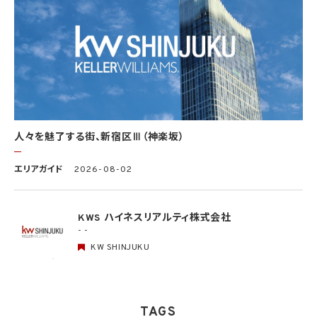
基本方針の策定
個人データの適正な取扱いの確保のため、「関係法令・ガイドライン等の遵守」、「質問及
び苦情処理の窓口」等についての基本方針として、本プライバシーポリシーを策定
個人データの取扱いに係る規律の整備
取得、利用、保存、提供、削除・廃棄等の段階ごとに、取扱方法、責任者・担当者及びその
任務等について個人データの取扱規程を策定
組織的安全管理措置
1）個人データの取扱いに関する責任者を設置するとともに、個人データを取り扱う従業
者及び当該従業者が取り扱う個人データの範囲を明確化し、法や取扱規程に違反してい
人々を魅了する街、新宿区Ⅲ（神楽坂）
る事実又は兆候を把握した場合の責任者への報告連絡体制を整備
2）個人データの取扱状況について、定期的に自己点検を実施するとともに、他部署や外
エリアガイド
2026-08-02
部の者による監査を実施
人的安全管理措置
1）個人データの取扱いに関する留意事項について、従業者に定期的な研修を実施
KWS ハイネスリアルティ株式会社
2）個人データについての秘密保持に関する事項を就業規則に記載
- -
KW SHINJUKU
物理的安全管理措置
1）個人データを取り扱う区域において、従業者の入退室管理及び持ち込む機器等の制限
を行うとともに、権限を有しない者による個人データの閲覧を防止する措置を実施
2）個人データを取り扱う機器、電子媒体及び書類等の盗難又は紛失等を防止するため
の措置を講じるとともに、事業所内の移動を含め、当該機器、電子媒体等を持ち運ぶ場
TAGS
合、容易に個人データが判明しないよう措置を実施