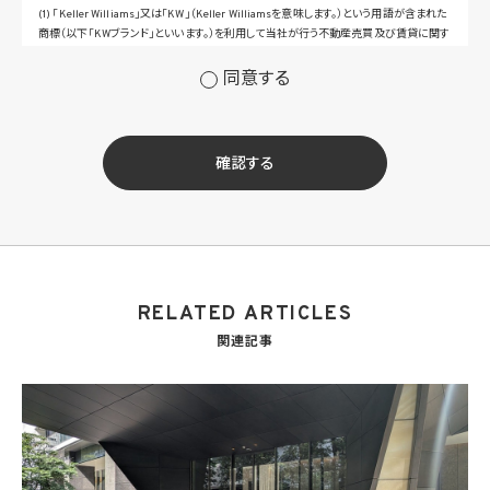
(1) 「Keller Williams」又は「KW」（Keller Williamsを意味します。）という用語が含まれた
商標（以下「KWブランド」といいます。）を利用して当社が行う不動産売買及び賃貸に関す
るサービスその他の当社が運営するサービス（以下総称して「当社サービス」といいます。）
の提供のため
同意する
(2) 当社サービス及び当社がKWブランドのライセンスを行う対象となる事業者（サブラ
イセンシー。以下「KW加盟店」といいます。）におけるサービスに関するご案内、お問い合
せ等への対応のため
(3) 当社の商品、サービス等のご案内のため
確認する
(4) 当社サービスに関する当社の規約、ポリシー等（以下「規約等」といいます。）に違反す
る行為に対する対応のため
(5) 当社サービスに関する規約等の変更などを通知するため
(6) サービス利用の状況等に関する情報を分析して当社のサービスの改善、新サービス
の開発等に役立てるため
(7) ①KWブランドのライセンサー（以下「KWライセンサー」といいます。）、②KWブランド
を使用する第三者及び③KWブランドを使用するサービスの管理に関わる第三者（いずれ
RELATED ARTICLES
も外国に所在する場合を含みます。）に対し個人情報（(i)当社サービスにおける顧客に関
する情報、(ii)物件情報、及び(iii)KWエージェントに関する情報を含みます。）を提供する
関連記事
ため。なお、KWエージェントとは、KW加盟店の業務に従事する個人を意味します。また、
顧客に関する情報は、当該顧客に関する情報のうち、物件情報を除く部分を意味します。
(8) 当社サービスを介して販売等が行われる物件に関する情報について、当社、KWライ
センサー、その他KWブランドを利用して事業を行う事業者のポータルサイト、ウェブ広
告、その他インターネット上において公開するため
(9) 雇用管理及び社内手続のため（役職員の個人情報について）、並びに人材採用活動
における選考及び連絡のため（応募者の個人情報について）
(10) KWエージェント並びに当社及びKW加盟店の役職員に関する情報に関して、当該