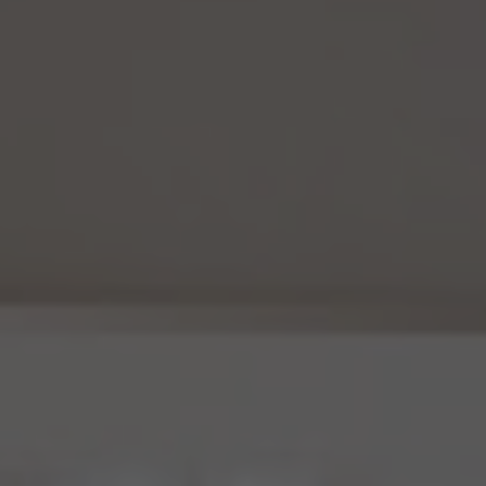
15.2 当社は、匿名加工情報を作成したときは、個人情報保護委員会規則で定める基準に
従い、安全管理のための措置を講じます。
15.3 当社は、匿名加工情報を作成したときは、個人情報保護委員会規則で定めるところ
により、当該匿名加工情報に含まれる個人に関する情報の項目を公表します。
15.4 当社は、匿名加工情報（当社が作成したもの及び第三者から提供を受けたものを含
みます。以下別段の定めがない限り同様とします。）を第三者に提供するときは、個人情報
保護委員会規則で定めるところにより、あらかじめ、 第三者に提供される匿名加工情報
に含まれる個人に関する情報の項目及びその提供の方法について公表するとともに、当
該第三者に対して、当該提供に係る情報が匿名加工情報である旨を明示します。
15.5 当社は、匿名加工情報を取り扱うに当たっては、匿名加工情報の作成に用いられた
個人情報に係る本人を識別するために、(1)匿名加工情報を他の情報と照合すること、及
び(2)当該個人情報から削除された記述等若しくは個人識別符号又は個人情報保護法
第43条第1項の規定により行われた加工の方法に関する情報を取得すること（(2)は第
三者から提供を受けた当該匿名加工情報についてのみ）を行わないものとします。
15.6 当社は、匿名加工情報の安全管理のために必要かつ適切な措置、匿名加工情報の
作成その他の取扱いに関する苦情の処理その他の匿名加工情報の適正な取扱いを確保
するために 必要な措置を自ら講じ、かつ、当該措置の内容を公表するよう努めるものと
します。
16. Cookie（クッキー）その他の技術の利用