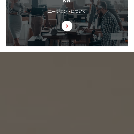
KW
するように求められた場合、当該第三者に対し当該記録を提出することがあります。
エージェントについて
9. 共同利用
9.1 当社が運営するウェブサイトの問合せフォームから当社に連絡を行ったお客様から取
得した情報に関して、当社は、KW加盟店との間で、下記の通り、個人情報を共同利用しま
す。以下、KW加盟店は、当社が運営する下記のウェブサイト上で、KW加盟店として掲載さ
れている事業者を意味するものとします。
https://kellerwilliams.jp/kamei-ten/
(1) 共同して利用される個人情報の項目
(i) 当社が運営するウェブサイトの問合せフォームから当社に連絡を行ったお客様の氏
名、メールアドレス、その他当該連絡に含まれる個人情報
(ii) お客様が当社サービスを介して売買又は賃貸借することを希望される物件（物件の
持分も含む。）についての情報
(2) 利用する者の利用目的
(i) 前号(i)の情報については、当社又はKW加盟店（KWエージェント及びKW加盟店の役
職員を含みます。）から前号(i)に定めるお客様に対して連絡を行うこと。
(ii) 前号(ii)の情報については、KW加盟店（KWエージェント及びKW加盟店の役職員を
含みます。）において、物件についての営業活動、及び売買又は賃貸借に向けた仲介業務
を行うこと。
(3) 上記個人情報の管理について責任を有する者の名称、住所及び代表者氏名
エージェント・グロース株式会社（但し、KW加盟店（KWエージェント及びKW加盟店の役
職員を含みます。）がお客様に対して連絡を行った場合は、当該KW加盟店が責任を有す
るものとする。）
東京都港区虎ノ門一丁目17番1号
代表取締役 山本豪