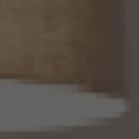
じ。）を作成するときは、個人情報保護委員会規則で定める基準に従い、個人情報を加工
するものとします。
14.2 当社は、仮名加工情報を作成したとき、又は仮名加工情報及び当該仮名加工情報に
係る削除情報等（個人情報保護法第41条第2項に定めるものを意味します。以下同じ。）
を取得したときは、削除情報等の漏えいを防止するために必要なものとして個人情報保
護委員会規則で定める基準に従い、削除情報等の安全管理のための措置を講じるもの
とします。
14.3 当社は、仮名加工情報（個人情報であるものに限ります。以下本第14.3項において同
じ。）について、以下の定めに従います。
(1) 当社は、第4.1項の規定にかかわらず、法令に基づく場合を除くほか、利用目的の達
成に必要な範囲を超えて、仮名加工情報を取り扱いません。
(2) 仮名加工情報についての第3項の適用については、同項中「関連性を有すると合理
的に認められる範囲内において変更する」とあるのは「変更する」と、「通知し又は公表し
ます」とあるのは「公表します」と、それぞれ読み替えるものとします。
(3) 当社は、第8.1項から第8.3項までの規定にかかわらず、法令に基づく場合を除くほ
か、仮名加工情報である個人データを第三者に提供しません。但し、第8.1項各号に掲げ
る場合は上記に定める第三者への提供には該当しません。
(4) 当社は、仮名加工情報を取り扱うに当たっては、当該仮名加工情報の作成に用いら
れた個人情報に係る本人を識別するために、当該仮名加工情報を他の情報と照合しな
いものとします。
(5) 当社は、仮名加工情報を取り扱うにあたっては、電話をかけ、郵便若しくは信書便
により送付し、電報を送達し、ファックス若しくは電磁的方法を用いて送信し、又は住居を
訪問するために、当該仮名加工情報に含まれる連絡先その他の情報を利用しないものと