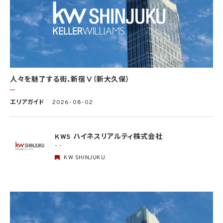
(1) 法令に基づく場合
(2) 人の生命、身体又は財産の保護のために必要がある場合であって、本人の同意を得
ることが困難であるとき
(3) 公衆衛生の向上又は児童の健全な育成の推進のために特に必要がある場合であっ
て、本人の同意を得ることが困難であるとき
(4) 国の機関もしくは地方公共団体又はその委託を受けた者が法令の定める事務を遂
行することに対して協力する必要がある場合であって、本人の同意を得ることにより当該
事務の遂行に支障を及ぼすおそれがあるとき
(5) 学術研究機関等に個人データを提供する場合であって、当該学術研究機関等が当該
人々を魅了する街、新宿Ⅴ（新大久保）
個人データを学術研究目的で取り扱う必要があるとき（当該個人データを取り扱う目的
の一部が学術研究目的である場合を含み、個人の権利利益を不当に侵害するおそれが
ある場合を除きます。）。
エリアガイド
2026-08-02
4.2 当社は、違法又は不当な行為を助長し、又は誘発するおそれがある方法により個人
情報を利用しません。
KWS ハイネスリアルティ株式会社
- -
5. 個人情報の適正な取得
5.1 当社は、適正に個人情報を取得し、偽りその他不正の手段により取得しません。
KW SHINJUKU
5.2 当社は、次の場合を除き、あらかじめ本人の同意を得ないで、要配慮個人情報（個人
情報保護法第2条第3項に定義されるものを意味します。）を取得しません。
(1) 第4.1項第1号から第4号までのいずれかに該当する場合
(2) 学術研究機関等から要配慮個人情報を取得する場合であって、当該要配慮個人情報
を学術研究目的で取得する必要があるとき（当該要配慮個人情報を取得する目的の一
部が学術研究目的である場合を含み、個人の権利利益を不当に侵害するおそれがある