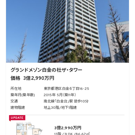
グランドメゾン白金の杜ザ・タワー
価格
3億2,990万円
所在地
東京都港区白金６丁目16-25
築年月(築年数)
2015年 5月（築11年）
交通
南北線「白金台」駅 徒歩10分
建物階建
地上30階/地下1階建
UPDATE
3億2,990万円
13階
3LDK
86.62㎡