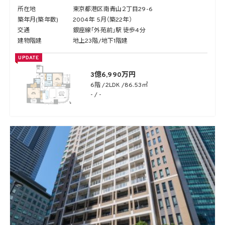
所在地
東京都港区南青山２丁目29-6
築年月(築年数)
2004年 5月（築22年）
交通
銀座線「外苑前」駅 徒歩4分
建物階建
地上23階/地下1階建
UPDATE
3億6,990万円
6階
2LDK
86.53㎡
- / -