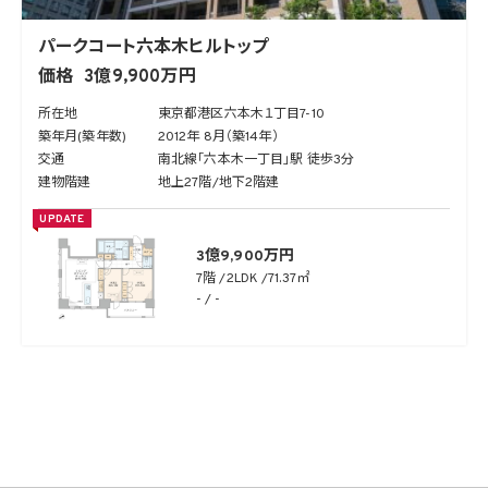
パークコート六本木ヒルトップ
価格
3億9,900万円
所在地
東京都港区六本木１丁目7-10
築年月(築年数)
2012年 8月（築14年）
交通
南北線「六本木一丁目」駅 徒歩3分
建物階建
地上27階/地下2階建
UPDATE
3億9,900万円
7階
2LDK
71.37㎡
- / -