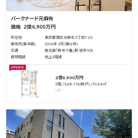
パークナード元麻布
価格
2億6,900万円
所在地
東京都港区元麻布３丁目7-23
築年月(築年数)
2014年 3月（築12年）
交通
南北線「麻布十番」駅 徒歩9分
建物階建
地上5階建
UPDATE
2億6,900万円
2階
1LDK＋1S(納戸)
70.04㎡
- / -