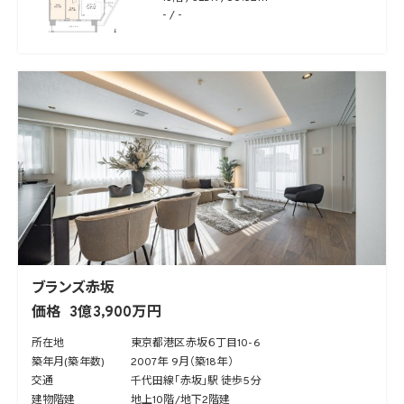
- / -
ブランズ赤坂
価格
3億3,900万円
所在地
東京都港区赤坂６丁目10-6
築年月(築年数)
2007年 9月（築18年）
交通
千代田線「赤坂」駅 徒歩5分
建物階建
地上10階/地下2階建