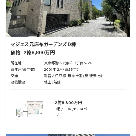
マジェス元麻布ガーデンズ D棟
価格
2億8,800万円
所在地
東京都港区元麻布３丁目6-26
築年月(築年数)
2001年 2月（築25年）
交通
都営大江戸線「麻布十番」駅 徒歩9分
建物階建
地上3階建
2億8,800万円
3階
1LDK
82.14㎡
- / -