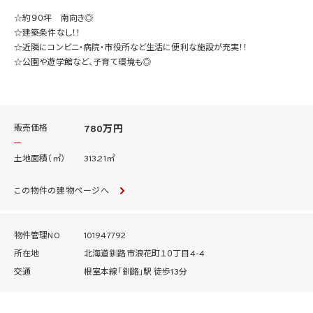
☆約９０坪 南向き◎
☆建築条件なし！！
☆近隣にコンビニ・病院・市役所など生活に便利な施設が充実！！
☆公園や遊学館など、子育て環境も◎
販売価格
780万円
土地面積（㎡）
313.21㎡
この物件の建物ページへ
物件管理NO
101947792
所在地
北海道釧路市浪花町１０丁目4-4
交通
根室本線「釧路」駅 徒歩13分