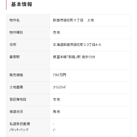
基本情報
物件名
釧路市浪花町十丁目 土地
物件種別
売地
住所
北海道釧路市浪花町１０丁目4-4
最寄駅
根室本線「釧路」駅 徒歩13分
販売価格
780万円
土地面積
313.21㎡
登記簿地目
宅地
接道状況
角地
私道負担面積
-
/セットバック
/-