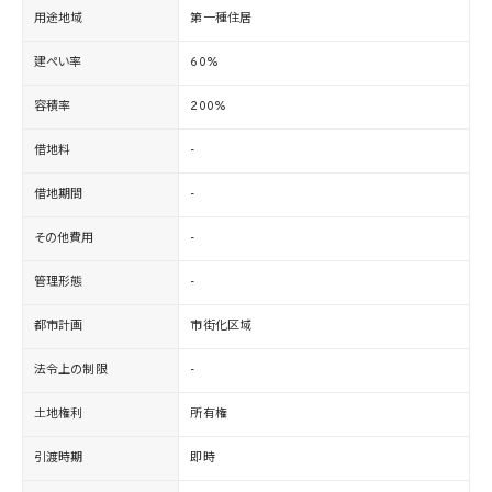
用途地域
第一種住居
建ぺい率
60%
容積率
200%
借地料
-
借地期間
-
その他費用
-
管理形態
-
都市計画
市街化区域
法令上の制限
-
土地権利
所有権
引渡時期
即時