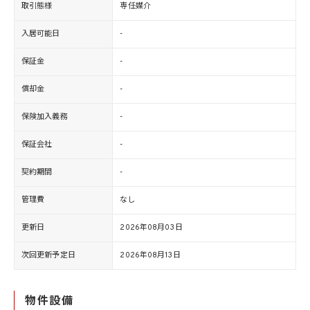
取引態様
専任媒介
入居可能日
-
保証金
-
償却金
-
保険加入義務
-
保証会社
-
契約期間
-
管理費
なし
更新日
2026年08月03日
次回更新予定日
2026年08月13日
物件設備