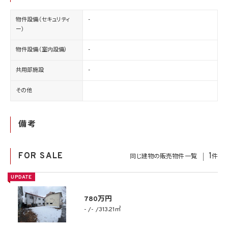
物件設備（セキュリティ
-
ー）
物件設備（室内設備）
-
共用部施設
-
その他
備考
FOR SALE
1
同じ建物の販売物件一覧
件
UPDATE
780万円
-
-
313.21㎡