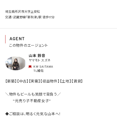
埼玉県所沢市大字上安松
交通：武蔵野線「新秋津」駅 徒歩17分
AGENT
この物件のエージェント
山本 鈴音
ヤマモト スズネ
KW SAITAMA
TL補佐
【新築】【中古】【実需】【収益物件】【土地】【賃貸】
＼物件もビールも笑顔で背負う／
“元売り子不動産女子”
◆ご相談は、明るく元気な山本へ！