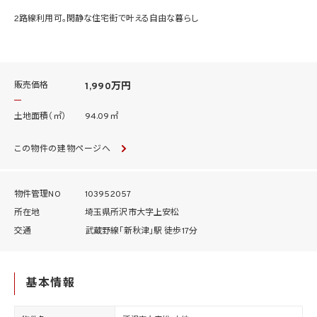
2路線利用可。閑静な住宅街で叶える自由な暮らし
販売価格
1,990万円
土地面積（㎡）
94.09㎡
この物件の建物ページへ
物件管理NO
103952057
所在地
埼玉県所沢市大字上安松
交通
武蔵野線「新秋津」駅 徒歩17分
基本情報