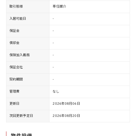
取引態様
専任媒介
入居可能日
-
保証金
-
償却金
-
保険加入義務
-
保証会社
-
契約期間
-
管理費
なし
更新日
2026年08月06日
次回更新予定日
2026年08月20日