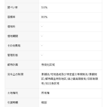
建ぺい率
50%
容積率
80%
借地料
-
借地期間
-
その他費用
-
管理形態
-
都市計画
市街化区域
法令上の制限
景観法/宅地造成及び特定盛土等規制法/景観地
区/都市再生特別地区/高さ最高限度有/日影制限
有/法22条区域
土地権利
所有権
引渡時期
相談