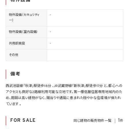
物件設備
物件設備（セキュリティ
-
ー）
物件設備（室内設備）
-
共用部施設
-
その他
備考
西武池袋線「秋津」駅徒歩18分 、JR武蔵野線「新秋津」駅徒歩17分 と、都心への
アクセスも良好な2路線利用可能な立地です。第一種低層住居専用地域内のた
め、周囲は高い建物がなく、陽当りや通風に恵まれた穏やかな住環境が保たれ
ています 。
FOR SALE
1
同じ建物の販売物件一覧
件