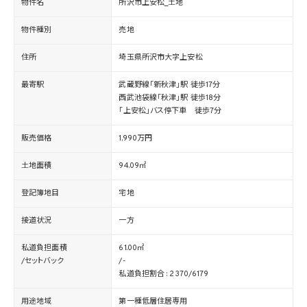
物件名
所沢市上安松_土地
物件種別
売地
住所
埼玉県所沢市大字上安松
最寄駅
武蔵野線「新秋津」駅 徒歩17分
西武池袋線「秋津」駅 徒歩18分
「上安松」バス停下車 徒歩7分
販売価格
1,990万円
土地面積
94.09㎡
登記簿地目
宅地
接道状況
一方
私道負担面積
61.00㎡
/セットバック
/-
私道負担割合 : 2370/6179
用途地域
第一種低層住居専用