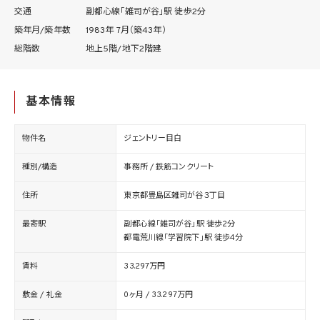
交通
副都心線「雑司が谷」駅 徒歩2分
築年月/築年数
1983年 7月（築43年）
総階数
地上5階/地下2階建
基本情報
物件名
ジェントリー目白
種別/構造
事務所 / 鉄筋コンクリート
住所
東京都豊島区雑司が谷３丁目
最寄駅
副都心線「雑司が谷」駅 徒歩2分
都電荒川線「学習院下」駅 徒歩4分
賃料
33.297万円
敷金 / 礼金
0ヶ月 / 33.297万円