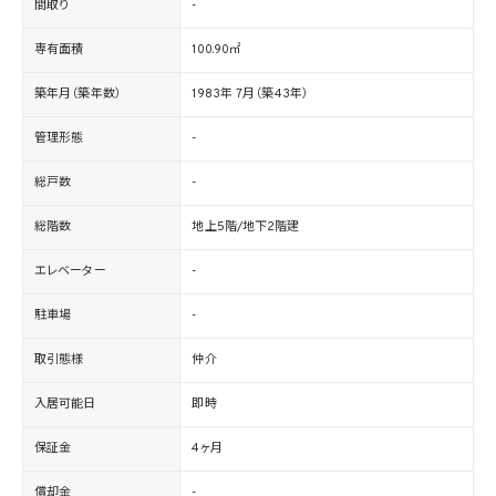
間取り
-
専有面積
100.90㎡
築年月（築年数）
1983年 7月（築43年）
管理形態
-
総戸数
-
総階数
地上5階/地下2階建
エレベーター
-
駐車場
-
取引態様
仲介
入居可能日
即時
保証金
4ヶ月
償却金
-