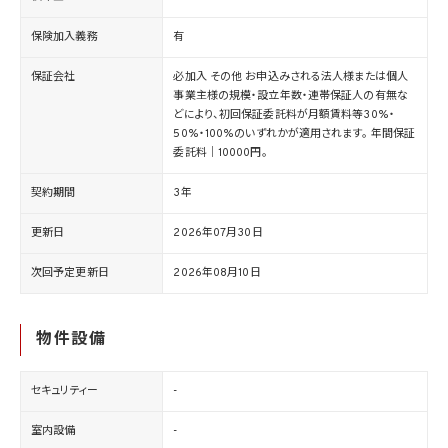
保険加入義務
有
保証会社
必加入 その他 お申込みされる法人様または個人
事業主様の規模・設立年数・連帯保証人の有無な
どにより、初回保証委託料が月額賃料等30%・
50%・100%のいずれかが適用されます。 年間保証
委託料｜10000円。
契約期間
3年
更新日
2026年07月30日
次回予定更新日
2026年08月10日
物件設備
セキュリティー
-
室内設備
-