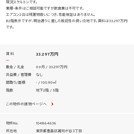
現況スケルトンです。
業種・条件はご相談可能ですが飲食業は不可です。
エアコン2台は残置物扱いにつき、性能保証はありません。
B2階表示ですが、明治通りに面した視認性の良い立地です。賃料は33.297万円
です。
賃 料
33.297万円
敷金 / 礼金
0ヶ月 / 33.297万円
共益費 / 管理費
なし
間取り/面積
- / 100.90㎡
階数
地下2階 / 5階
この物件の建物ページへ
物件No.
104864636
所在地
東京都豊島区雑司が谷３丁目