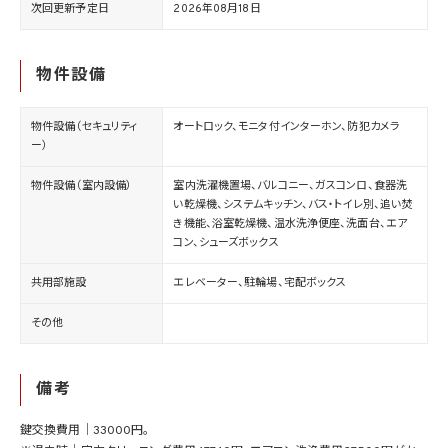
次回更新予定日
2026年08月18日
物件設備
物件設備（セキュリティ
オートロック、モニタ付インターホン、防犯カメラ
ー）
物件設備（室内設備）
室内洗濯機置場、バルコニー、ガスコンロ、食器洗
い乾燥機、システムキッチン、バス・トイレ別、追い焚
き機能、浴室乾燥機、温水洗浄便座、洗面台、エア
コン、シューズボックス
共用部施設
エレベーター、駐輪場、宅配ボックス
その他
備考
鍵交換費用｜33000円。