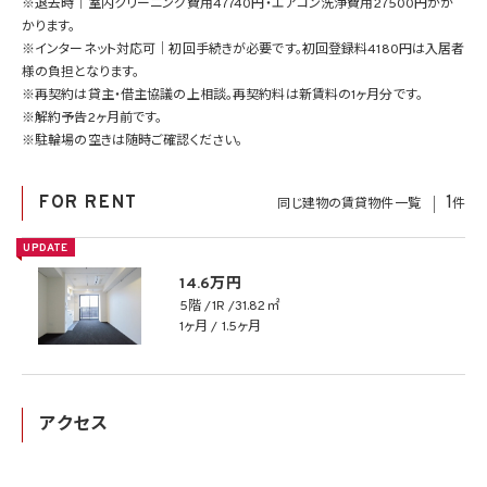
※退去時｜室内クリーニング費用47740円・エアコン洗浄費用27500円がか
かります。
※インターネット対応可｜初回手続きが必要です。初回登録料4180円は入居者
様の負担となります。
※再契約は貸主・借主協議の上相談。再契約料は新賃料の1ヶ月分です。
※解約予告2ヶ月前です。
※駐輪場の空きは随時ご確認ください。
FOR RENT
1
同じ建物の賃貸物件一覧
件
UPDATE
14.6万円
5階
1R
31.82㎡
1ヶ月 / 1.5ヶ月
アクセス