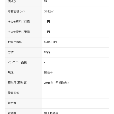
間取り
1R
専有面積（㎡）
31.82㎡
その他費用（初期）
- -円
その他費用（月額）
- -円
仲介手数料
160600円
方位
北西
バルコニー面積
-
現況
居住中
築年月（築年数）
2018年 7月（築8年）
管理形態
-
総戸数
-
総階数
地上10階建