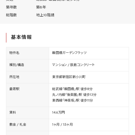
築年数
築8年
総階数
地上10階建
基本情報
物件名
飯田橋ガーデンフラッツ
種別/構造
マンション / 鉄筋コンクリート
所在地
東京都新宿区新小川町
最寄駅
総武線「飯田橋」駅 徒歩8分
丸ノ内線「後楽園」駅 徒歩13分
東西線「神楽坂」駅 徒歩11分
賃料
14.6万円
敷金 / 礼金
1ヶ月 / 1.5ヶ月