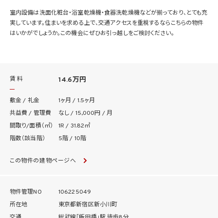
室内設備は洗面化粧台・浴室乾燥機・食器洗乾燥機などが揃っており、とても充
実しています。住まいを求める上で、交通アクセスを重視するならこちらの物件
はいかがでしょうか。この機会にぜひお引っ越しをご検討ください。
賃 料
14.6万円
敷金 / 礼金
1ヶ月 / 1.5ヶ月
共益費 / 管理費
なし / 15,000円 / 月
間取り/面積（㎡）
1R / 31.82㎡
階数（該当階）
5階 / 10階
この物件の建物ページへ
物件管理NO
106225049
所在地
東京都新宿区新小川町
交通
総武線「飯田橋」駅 徒歩8分