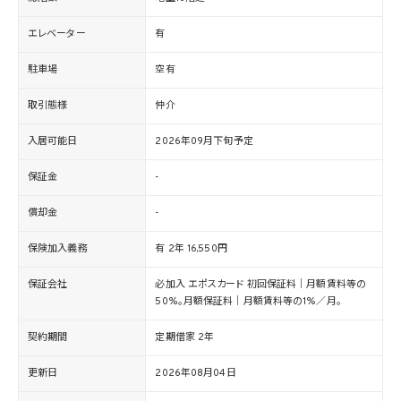
エレベーター
有
駐車場
空有
取引態様
仲介
入居可能日
2026年09月下旬予定
保証金
-
償却金
-
保険加入義務
有 2年 16,550円
保証会社
必加入 エポスカード 初回保証料｜月額賃料等の
50%。月額保証料｜月額賃料等の1%／月。
契約期間
定期借家 2年
更新日
2026年08月04日