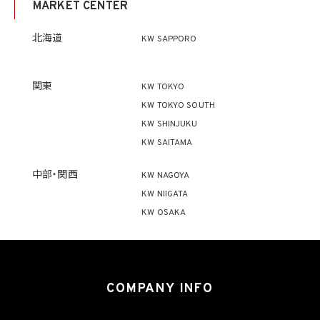
MARKET CENTER
ず、利用目的の達成に必要な範囲を超えて個人情報を取り扱いません。但し、次の場合は
この限りではありません。
(1) 法令に基づく場合
北海道
KW SAPPORO
(2) 人の生命、身体又は財産の保護のために必要がある場合であって、本人の同意を得
ることが困難であるとき
(3) 公衆衛生の向上又は児童の健全な育成の推進のために特に必要がある場合であっ
て、本人の同意を得ることが困難であるとき
関東
KW TOKYO
(4) 国の機関もしくは地方公共団体又はその委託を受けた者が法令の定める事務を遂
KW TOKYO SOUTH
行することに対して協力する必要がある場合であって、本人の同意を得ることにより当該
事務の遂行に支障を及ぼすおそれがあるとき
KW SHINJUKU
(5) 学術研究機関等に個人データを提供する場合であって、当該学術研究機関等が当該
KW SAITAMA
個人データを学術研究目的で取り扱う必要があるとき（当該個人データを取り扱う目的
の一部が学術研究目的である場合を含み、個人の権利利益を不当に侵害するおそれが
ある場合を除きます。）。
中部・関西
KW NAGOYA
KW NIIGATA
4.2 当社は、違法又は不当な行為を助長し、又は誘発するおそれがある方法により個人
KW OSAKA
情報を利用しません。
5. 個人情報の適正な取得
5.1 当社は、適正に個人情報を取得し、偽りその他不正の手段により取得しません。
5.2 当社は、次の場合を除き、あらかじめ本人の同意を得ないで、要配慮個人情報（個人
COMPANY INFO
情報保護法第2条第3項に定義されるものを意味します。）を取得しません。
(1) 第4.1項第1号から第4号までのいずれかに該当する場合
(2) 学術研究機関等から要配慮個人情報を取得する場合であって、当該要配慮個人情報