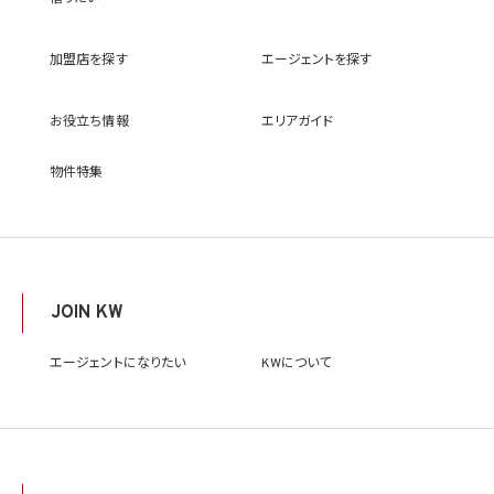
(9) 雇用管理及び社内手続のため（役職員の個人情報について）、並びに人材採用活動
における選考及び連絡のため（応募者の個人情報について）
(10) KWエージェント並びに当社及びKW加盟店の役職員に関する情報に関して、当該
加盟店を探す
エージェントを探す
情報を当社又はKWライセンサーが運営するウェブサイト（当社又はKWライセンサーか
ら委託を受けた第三者によって運営されるウェブサイトを含み、当該ウェブサイトが一般
向けに公開される場合を含みます。）上に掲載するため
お役立ち情報
エリアガイド
(11) 株主管理、会社法その他法令上の手続対応のため（株主、新株予約権者等の個人情
報について）
(12) 当社のサービスを通じて実施された不動産に関する取引の実績について、個人を識
物件特集
別できない形式に加工した統計データを作成するため
(13) その他、上記利用目的に付随する目的のため
2.2 第2.1項第7号に基づいて個人情報の提供を受けた第三者は、当社サービスに関連す
る運営、サービスの利用状況等を分析した情報を用いたシステムの改善及び開発並びに
マーケティング、宣伝又は広告等を行う目的で、個人情報を利用いたします。但し、個人情
報の主体である個人（以下「本人」といいます。）が、これらの利用目的で個人情報を利用
JOIN KW
することについて同意を撤回し又は異議を述べた場合には、当社はただちにその旨を当
該第三者に通知するものとします。
エージェントになりたい
KWについて
3. 個人情報利用目的の変更
当社は、個人情報の利用目的を関連性を有すると合理的に認められる範囲内において
変更することがあり、変更した場合には本人に通知し又は公表します。
4. 個人情報利用の制限
4.1 当社は、個人情報保護法その他の法令により許容される場合を除き、本人の同意を得