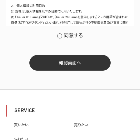
2. 個人情報の利用目的
2.1 当社は、個人情報を以下の目的で利用いたします。
(1) 「Keller Williams」又は「KW」（Keller Williamsを意味します。）という用語が含まれた
商標（以下「KWブランド」といいます。）を利用して当社が行う不動産売買及び賃貸に関す
るサービスその他の当社が運営するサービス（以下総称して「当社サービス」といいます。）
の提供のため
同意する
(2) 当社サービス及び当社がKWブランドのライセンスを行う対象となる事業者（サブラ
イセンシー。以下「KW加盟店」といいます。）におけるサービスに関するご案内、お問い合
せ等への対応のため
(3) 当社の商品、サービス等のご案内のため
(4) 当社サービスに関する当社の規約、ポリシー等（以下「規約等」といいます。）に違反す
確認画面へ
る行為に対する対応のため
(5) 当社サービスに関する規約等の変更などを通知するため
(6) サービス利用の状況等に関する情報を分析して当社のサービスの改善、新サービス
の開発等に役立てるため
(7) ①KWブランドのライセンサー（以下「KWライセンサー」といいます。）、②KWブランド
を使用する第三者及び③KWブランドを使用するサービスの管理に関わる第三者（いずれ
も外国に所在する場合を含みます。）に対し個人情報（(i)当社サービスにおける顧客に関
する情報、(ii)物件情報、及び(iii)KWエージェントに関する情報を含みます。）を提供する
SERVICE
ため。なお、KWエージェントとは、KW加盟店の業務に従事する個人を意味します。また、
顧客に関する情報は、当該顧客に関する情報のうち、物件情報を除く部分を意味します。
(8) 当社サービスを介して販売等が行われる物件に関する情報について、当社、KWライ
買いたい
売りたい
センサー、その他KWブランドを利用して事業を行う事業者のポータルサイト、ウェブ広
告、その他インターネット上において公開するため
借りたい