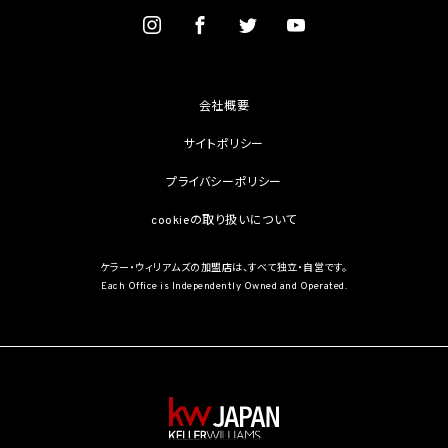
を学術研究目的で取得する必要があるとき（当該要配慮個人情報を取得する目的の一
部が学術研究目的である場合を含み、個人の権利利益を不当に侵害するおそれがある
場合を除きます。）（当該個人情報取扱事業者と当該学術研究機関等が共同して学術研
究を行う場合に限ります。）
(3) 当該要配慮個人情報が、本人、国の機関、地方公共団体、学術研究機関等、個人情報
保護法第57条第1項各号に掲げる者その他個人情報保護委員会規則で定める者により
会社概要
公開されている場合
(4) 本人を目視し、又は撮影することにより、その外形上明らかな要配慮個人情報を取得
サイトポリシー
する場合
(5) 第三者から要配慮個人情報の提供を受ける場合であって、当該第三者による当該提
プライバシーポリシー
供が第8.1項各号のいずれかに該当するとき
cookieの取り扱いについて
5.3 当社は、第三者から個人情報の提供を受けるに際しては、個人情報保護委員会規則
で定めるところにより、次に掲げる事項の確認を行います。ただし、当該第三者による当
該個人情報の提供が第4.1項各号のいずれかに該当する場合又は第8.1項各号のいずれ
ケラー・ウィリアムズの加盟店は、すべて独立・自営です。
かに該当する場合を除きます。
Each Office is Independently Owned and Operated.
(1) 当該第三者の氏名又は名称及び住所、並びに法人の場合はその代表者（法人でない
団体で代表者又は管理人の定めのあるものの場合は、その代表者又は管理人）の氏名
(2) 当該第三者による当該個人情報の取得の経緯
6. 個人情報の安全管理
当社は、個人情報の紛失、破壊、改ざん及び漏洩などのリスクに対して、個人情報の安全
管理が図られるよう、当社の従業員に対し、必要かつ適切な監督を行います。また、当社
は、個人情報の取扱いの全部又は一部を委託する場合は、委託先において個人情報の安
全管理が図られるよう、必要かつ適切な監督を行います。当社の保有個人データに関す