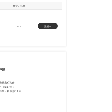
敷金 / 礼金
- / -
詳細へ
戸建
市長島町大倉
2月（築17年）
長島」駅 徒歩14分