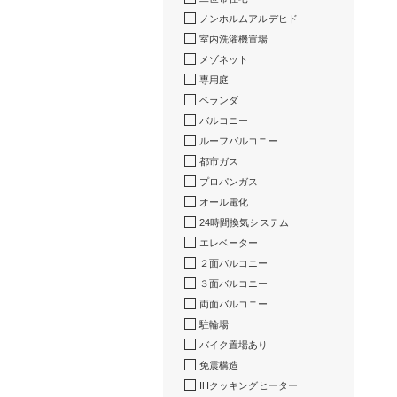
ノンホルムアルデヒド
室内洗濯機置場
メゾネット
専用庭
ベランダ
バルコニー
ルーフバルコニー
都市ガス
プロパンガス
オール電化
24時間換気システム
エレベーター
２面バルコニー
３面バルコニー
両面バルコニー
駐輪場
バイク置場あり
免震構造
IHクッキングヒーター