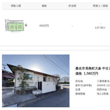
間取り図
価格
所在階
間取り / 面積
-
650万円
-
147.90㎡
桑名市長島町大倉 中古
価格
1,580万円
所在地
三重県桑名
築年月(築年数)
2008年 1
交通
関西本線「
建物階建
地上1階建