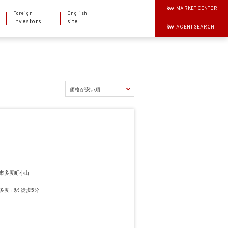
MARKET CENTER
Foreign
English
Investors
site
AGENT SEARCH
市多度町小山
多度」駅 徒歩5分