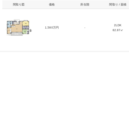
間取り図
価格
所在階
間取り / 面積
2LDK
1,580万円
-
82.87㎡