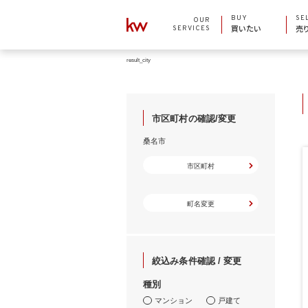
BUY
SE
OUR
SERVICES
買いたい
売
result_city
市区町村の確認/変更
桑名市
市区町村
町名変更
絞込み条件確認 / 変更
種別
マンション
戸建て