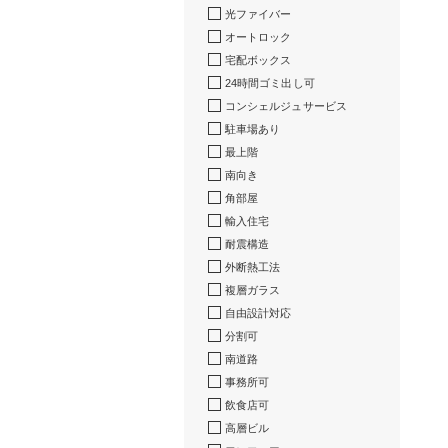
光ファイバー
オートロック
宅配ボックス
24時間ゴミ出し可
コンシェルジュサービス
駐車場あり
最上階
南向き
角部屋
輸入住宅
耐震構造
外断熱工法
複層ガラス
自由設計対応
分割可
南道路
事務所可
飲食店可
高層ビル