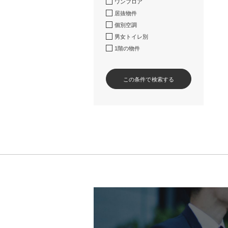
ワンフロア
居抜物件
個別空調
男女トイレ別
1階の物件
この条件で検索する