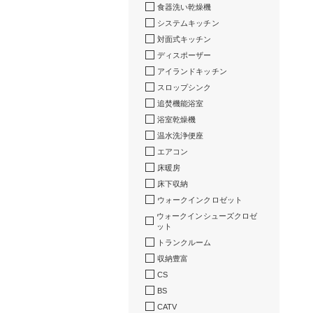
食器洗い乾燥機
システムキッチン
対面式キッチン
ディスポーザー
アイランドキッチン
スロップシンク
追焚機能浴室
浴室乾燥機
温水洗浄便座
エアコン
床暖房
床下収納
ウォークインクロゼット
ウォークインシューズクロゼ
ット
トランクルーム
収納豊富
CS
BS
CATV