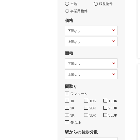
土地
収益物件
事業用物件
価格
面積
間取り
ワンルーム
1K
1DK
1LDK
2K
2DK
2LDK
3K
3DK
3LDK
4K以上
駅からの徒歩分数