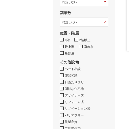
築年数
位置・階層
1階
2階以上
最上階
南向き
角部屋
その他設備
ペット相談
楽器相談
日当たり良好
閑静な住宅地
デザイナーズ
リフォーム済
リノベーション済
バリアフリー
眺望良好
二世帯住宅