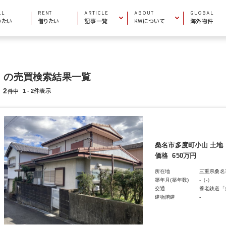
LL
RENT
ARTICLE
ABOUT
GLOBAL
りたい
借りたい
記事一覧
KWについて
海外物件
INFORMATION
COMPANY INFO
お役立ち情報
会社概要
AREA GUIDE
MARKET CENTERS
の売買検索結果一覧
エリアガイド
加盟店一覧
2
1 - 2件表示
件中
PROPERTY ARTICLE
BECOME AN AGENT
物件特集
エージェントになりたい
桑名市多度町小山 土地
価格
650万円
所在地
三重県桑名
築年月(築年数)
-（-）
交通
養老鉄道「
建物階建
-