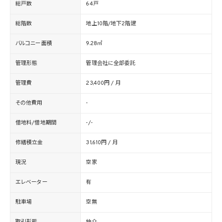
総戸数
64戸
総階数
地上10階/地下2階建
バルコニー面積
9.28㎡
管理形態
管理会社に全部委託
管理費
23,400円 / 月
その他費用
-
借地料/借地期間
-/-
修繕積立金
31,610円 / 月
現況
空家
エレベーター
有
駐車場
空無
取引形態
仲介