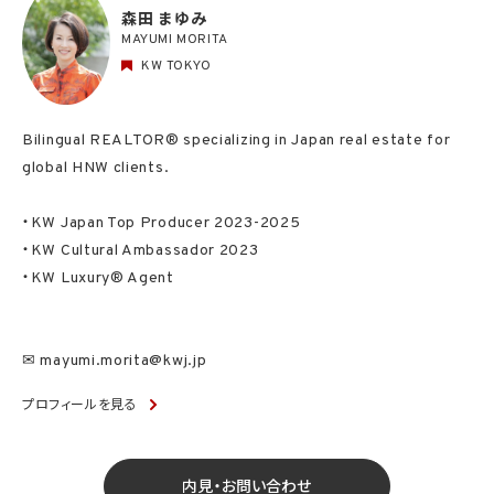
森田 まゆみ
MAYUMI MORITA
KW TOKYO
Bilingual REALTOR® specializing in Japan real estate for
global HNW clients.
・KW Japan Top Producer 2023-2025
・KW Cultural Ambassador 2023
・KW Luxury® Agent
✉ mayumi.morita@kwj.jp
プロフィールを見る
内見・お問い合わせ