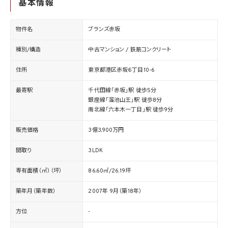
基本情報
物件名
ブランズ赤坂
種別/構造
中古マンション / 鉄筋コンクリート
住所
東京都港区赤坂６丁目10-6
最寄駅
千代田線「赤坂」駅 徒歩5分
銀座線「溜池山王」駅 徒歩8分
南北線「六本木一丁目」駅 徒歩9分
販売価格
3億3,900万円
間取り
3LDK
専有面積（㎡）（坪）
86.60㎡/26.19坪
築年月（築年数）
2007年 9月（築18年）
方位
-