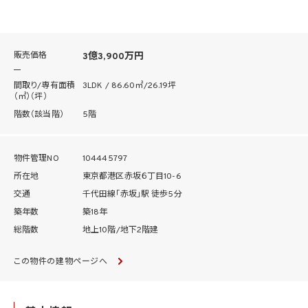
販売価格
3億3,900万円
間取り/専有面積
3LDK / 86.60㎡/26.19坪
（㎡）（坪）
階数（該当階）
5階
物件管理NO
104445797
所在地
東京都港区赤坂６丁目10-6
交通
千代田線「赤坂」駅 徒歩5分
築年数
築18年
総階数
地上10階/地下2階建
この物件の建物ページへ