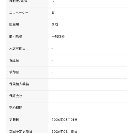
権利金/雑費
-/-
エレベーター
有
駐車場
空有
取引態様
一般媒介
入居可能日
-
保証金
-
償却金
-
保険加入義務
-
保証会社
-
契約期間
-
更新日
2026年08月01日
次回予定更新日
2026年08月15日