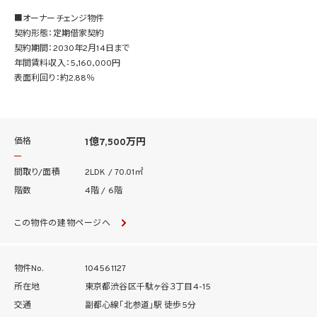
■オーナーチェンジ物件
契約形態：定期借家契約
契約期間：2030年2月14日まで
年間賃料収入：5,160,000円
表面利回り：約2.88％
価格
1億7,500万円
間取り/面積
2LDK / 70.01㎡
階数
4階 / 6階
この物件の建物ページへ
物件No.
104561127
所在地
東京都渋谷区千駄ヶ谷３丁目4-15
交通
副都心線「北参道」駅 徒歩5分