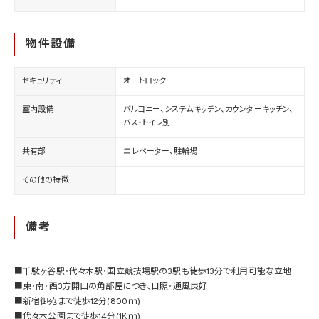
物件設備
セキュリティー
オートロック
室内設備
バルコニー、システムキッチン、カウンターキッチン、
バス・トイレ別
共有部
エレベーター、駐輪場
その他の特徴
備考
■千駄ヶ谷駅・代々木駅・国立競技場駅の3駅も徒歩13分で利用可能な立地
■東・南・西3方開口の角部屋につき、日照・通風良好
■新宿御苑まで徒歩12分(800ｍ)
■代々木公園まで徒歩14分(1Kｍ)