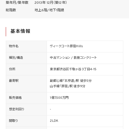
築年月/築年数
2013年 12月（築12年）
総階数
地上6階/地下1階建
基本情報
物件名
ヴィークコート原宿Hills
種別/構造
中古マンション / 鉄筋コンクリート
住所
東京都渋谷区千駄ヶ谷３丁目4-15
最寄駅
副都心線「北参道」駅 徒歩5分
山手線「原宿」駅 徒歩9分
販売価格
1億7,500万円
想定利回り
-
間取り
2LDK