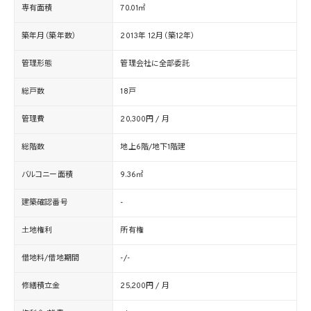
専有面積
70.01㎡
築年月（築年数）
2013年 12月（築12年）
管理形態
管理会社に全部委託
総戸数
18戸
管理費
20,300円 / 月
総階数
地上6階/地下1階建
バルコニー面積
9.36㎡
建築確認番号
-
土地権利
所有権
借地料/借地期間
-/-
修繕積立金
25,200円 / 月