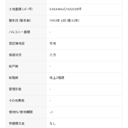
土地面積（㎡・坪）
5454.84㎡/1650.08坪
築年月（築年数）
1993年 6月（築33年）
バルコニー面積
-
登記簿地目
宅地
接道状況
三方
総戸数
-
総階数
地上2階建
管理形態
-
その他費用
-
借地料/借地期間
-/-
修繕積立金
なし