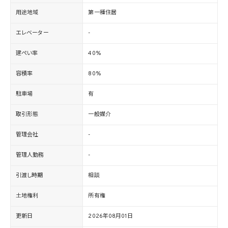
用途地域
第一種住居
エレベーター
-
建ぺい率
40%
容積率
80%
駐車場
有
取引形態
一般媒介
管理会社
-
管理人勤務
-
引渡し時期
相談
土地権利
所有権
更新日
2026年08月01日