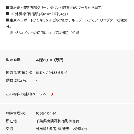
■南房総・御宿西部グリーンタウン別荘地内のプール付き邸宅
■ＪＲ外房線「御宿駅」約2km（車約4分）
■東京ヘリポートよりキャメルゴルフ＆ホテルリゾートまで、ヘリコプターで約20
分。
※ヘリコプターの使用については別途ご相談
販売価格
4億8,000万円
間取り/面積（㎡）
8LDK / 2433.55㎡
階数（該当階）
-
この物件の建物ページへ
物件管理NO
105540444
所在地
千葉県夷隅郡御宿町御宿台
交通
外房線「御宿」駅 徒歩28分車4分