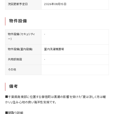
次回更新予定日
2026年08月15日
物件設備
物件設備（セキュリティ
-
ー）
物件設備(室内設備)
室内洗濯機置場
共用部施設
-
その他
備考
■千葉県南東部に位置する御宿町は黒潮の影響を受けた「夏は涼しく冬は暖
かい」住み心地の良い海洋性気候です。
■間取り詳細