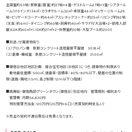
主寝室約50帖・家族室（居室）約27帖×4室・ゲストルーム27帖×3室・シアタール
ーム（170インチ）34㎡・カラオケルーム32㎡・卓球室46㎡・マッサージルーム26
帖・ビリヤードコーナー約44㎡・アスレチックコーナー約25㎡・リビング約82帖
（天高：約6ｍ）・ダイニング約60帖・厨房約40㎡・サウナ付大浴場×2・使用人部
屋3LDK約60㎡×1、1DK約27㎡×2・休憩室約10帖・大型プール約200ｔ
■別途、付属建物有り
（１）プロパン庫 鉄筋コンクリート造陸屋根平屋建 30.18㎡
（２）倉庫・機械室 鉄筋コンクリート造陸屋根平屋建 21.00㎡
■御宿台地区地区計画 複合住宅地区（Ｂ地区）につき、建築物の制限あり
敷地最低面積：500㎡、建蔽率・容積率：40％・80％以下、壁面の位置の制
限（道路・隣地）1.5ｍ、高さ制限：12ｍ以下（3階建）
■南房総・御宿西部グリーンタウン（御宿台）別荘地内 管理規則・細則あり
管理費：月額56,830円
特別管理充当金：120万円（20万円×6口）（売買契約時支払い）
※売主の契約不適合責任は免責となります。