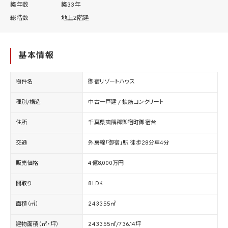
築年数
築33年
総階数
地上2階建
基本情報
物件名
御宿リゾートハウス
種別/構造
中古一戸建 / 鉄筋コンクリート
住所
千葉県夷隅郡御宿町御宿台
交通
外房線「御宿」駅 徒歩28分車4分
販売価格
4億8,000万円
間取り
8LDK
面積（㎡）
2433.55㎡
建物面積（㎡・坪）
2433.55㎡/736.14坪