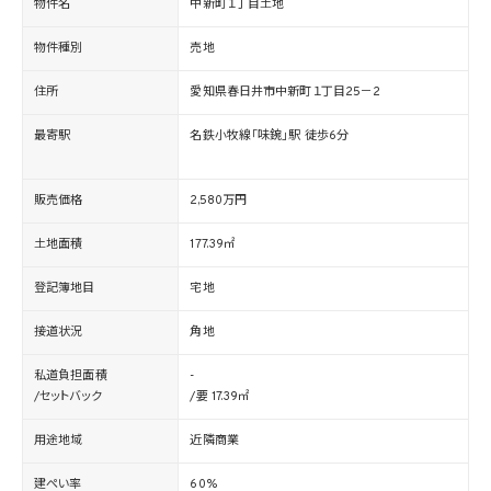
物件名
中新町１丁目土地
物件種別
売地
住所
愛知県春日井市中新町１丁目25－2
最寄駅
名鉄小牧線「味鋺」駅 徒歩6分
販売価格
2,580万円
土地面積
177.39㎡
登記簿地目
宅地
接道状況
角地
私道負担面積
-
/セットバック
/要 17.39㎡
用途地域
近隣商業
建ぺい率
60%