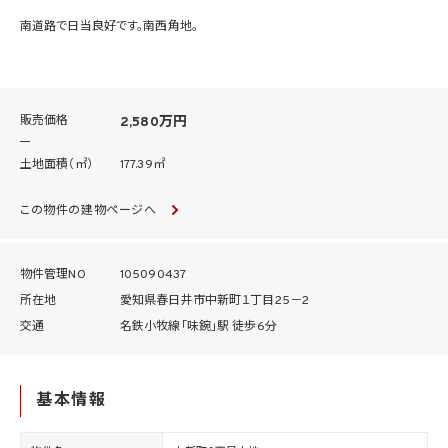
南道路で日当良好です。南西角地。
販売価格
2,580万円
土地面積（㎡）
177.39㎡
この物件の建物ページへ
物件管理NO
105090437
所在地
愛知県春日井市中新町１丁目25－2
交通
名鉄小牧線「味鋺」駅 徒歩6分
基本情報