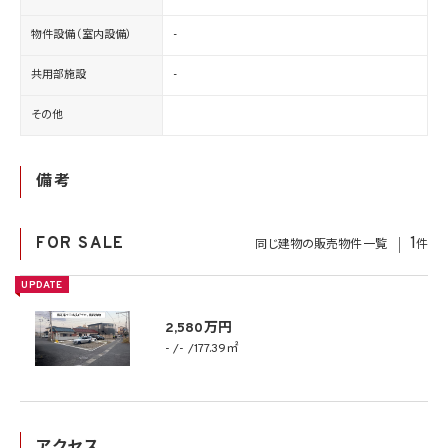
物件設備（室内設備）
-
共用部施設
-
その他
備考
FOR SALE
1
同じ建物の販売物件一覧
件
UPDATE
2,580万円
-
-
177.39㎡
アクセス