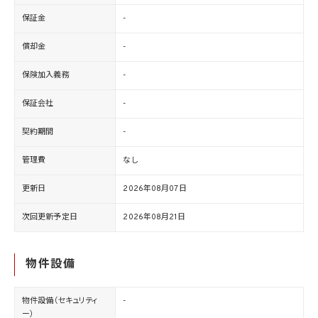
保証金
-
償却金
-
保険加入義務
-
保証会社
-
契約期間
-
管理費
なし
更新日
2026年08月07日
次回更新予定日
2026年08月21日
物件設備
物件設備（セキュリティ
-
ー）