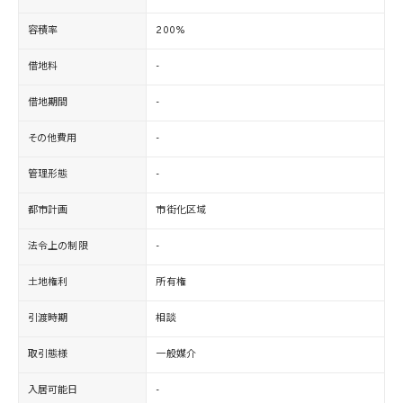
容積率
200%
借地料
-
借地期間
-
その他費用
-
管理形態
-
都市計画
市街化区域
法令上の制限
-
土地権利
所有権
引渡時期
相談
取引態様
一般媒介
入居可能日
-