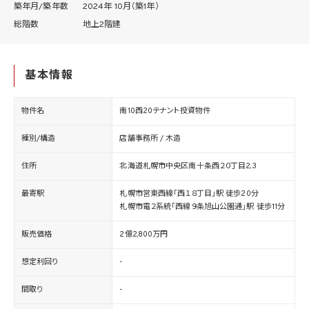
築年月/築年数
2024年 10月（築1年）
総階数
地上2階建
基本情報
物件名
南10西20テナント投資物件
種別/構造
店舗事務所 / 木造
住所
北海道札幌市中央区南十条西２０丁目2,3
最寄駅
札幌市営東西線「西１８丁目」駅 徒歩20分
札幌市電２系統「西線９条旭山公園通」駅 徒歩11分
販売価格
2億2,800万円
想定利回り
-
間取り
-