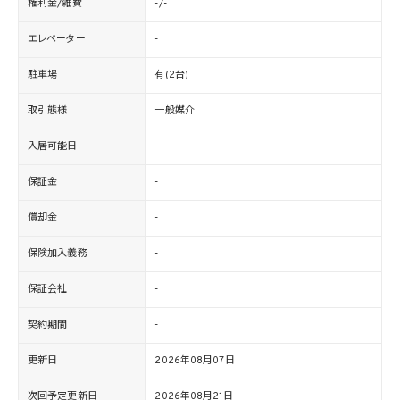
権利金/雑費
-/-
エレベーター
-
駐車場
有(2台)
取引態様
一般媒介
入居可能日
-
保証金
-
償却金
-
保険加入義務
-
保証会社
-
契約期間
-
更新日
2026年08月07日
次回予定更新日
2026年08月21日