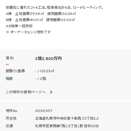
耐震性に優れた２×４工法。駐車場合計４台、ロードヒーティング。
A棟 土地面積179.59㎡ 建物面積132.08㎡
B棟 土地面積181.07㎡ 建物面積132.50㎡
A.B両棟一括売却
※ オーナーチェンジ物件です
賃 料
2億2,800万円
間取り/面積
- / 132.25㎡
階数
- / 2階
この物件の建物ページへ
物件No.
103529177
所在地
北海道札幌市中央区南十条西２０丁目2,3
交通
札幌市営東西線「西１８丁目」駅 徒歩20分