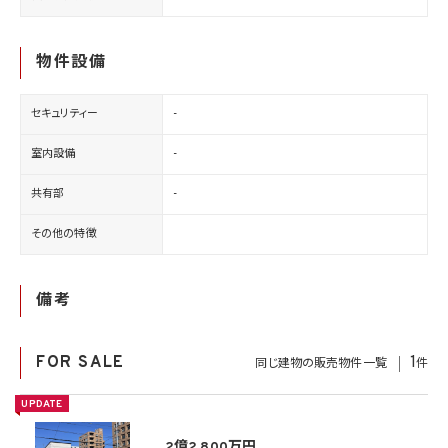
物件設備
セキュリティー
-
室内設備
-
共有部
-
その他の特徴
備考
FOR SALE
1
同じ建物の販売物件一覧
件
UPDATE
2億2,800万円