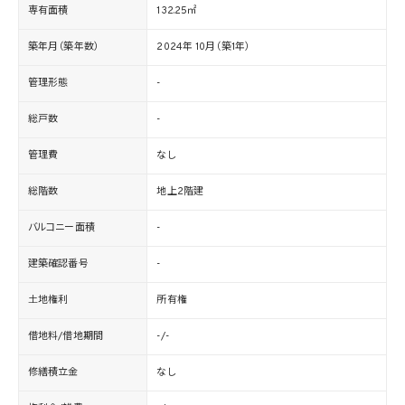
専有面積
132.25㎡
築年月（築年数）
2024年 10月（築1年）
管理形態
-
総戸数
-
管理費
なし
総階数
地上2階建
バルコニー面積
-
建築確認番号
-
土地権利
所有権
借地料/借地期間
-/-
修繕積立金
なし