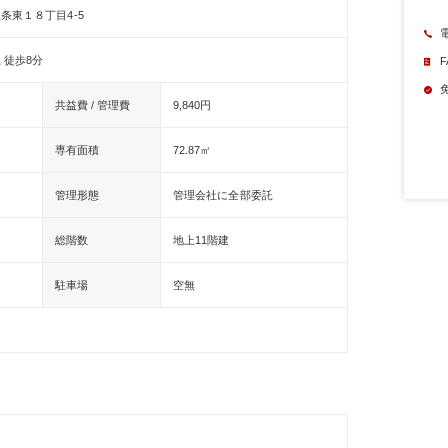
条東１８丁目4-5
 徒歩8分
F
共益費 / 管理費
9,840円
専有面積
72.87㎡
管理形態
管理会社に全部委託
総階数
地上11階建
駐車場
空無