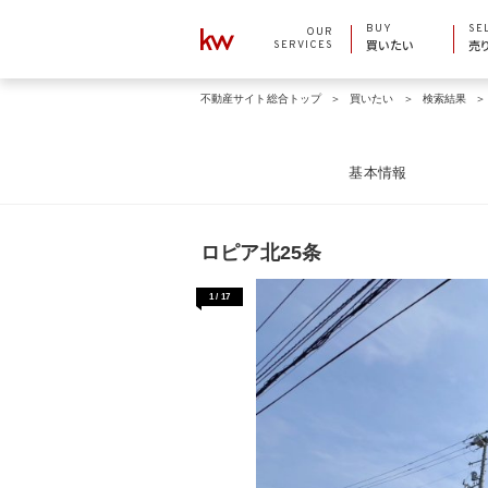
BUY
SE
OUR
SERVICES
買いたい
売
不動産サイト総合トップ
買いたい
検索結果
基本情報
ロピア北25条
1
/
17