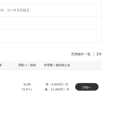
ンロ、コンロ２口以上
1
売買物件一覧
件
階
間取り / 面積
管理費 / 修繕積立金
3LDK
管：9,840円 / 月
詳細へ
72.87㎡
修：11,660円 / 月