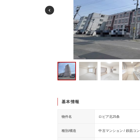
基本情報
物件名
ロピア北25条
種別/構造
中古マンション / 鉄筋コ