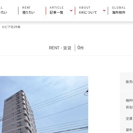
LL
RENT
ARTICLE
ABOUT
GLOBAL
りたい
借りたい
記事一覧
KWについて
海外物件
ロピア北25条
INFORMATION
COMPANY INFO
お役立ち情報
会社概要
AREA GUIDE
MARKET CENTERS
エリアガイド
加盟店一覧
0
RENT
・
賃貸
件
PROPERTY ARTICLE
BECOME AN AGENT
物件特集
エージェントになりたい
販売
物件N
所在
交通
築年