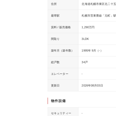
住所
北海道札幌市東区北二十五
最寄駅
札幌市営東豊線「元町」駅
賃料 / 販売価格
1,290万円
間取り
3LDK
築年月（築年数）
1995年 9月（-）
総戸数
34戸
エレベーター
-
更新日
2026年08月03日
物件設備
セキュリティー
-