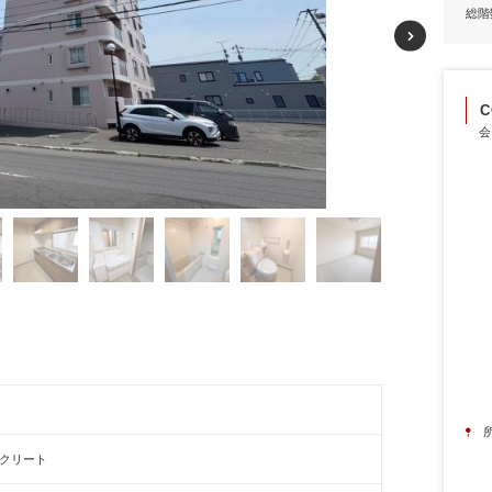
総階
C
会
ンクリート