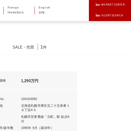
MARKET CENTER
Foreign
English
Investors
site
AGENT SEARCH
1
SALE
・
売買
件
価格
1,290万円
o.
104160092
地
北海道札幌市東区北二十五条東１
８丁目4-5
札幌市営東豊線「元町」駅 徒歩8
分
月/築年数
1995年 9月（築30年）