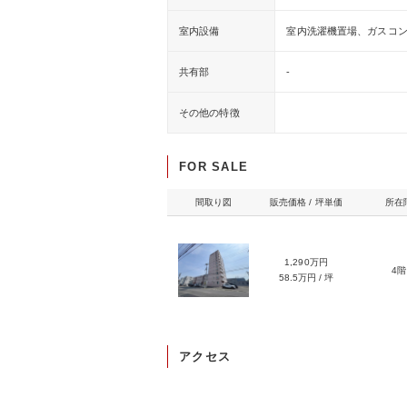
室内設備
室内洗濯機置場、ガスコ
共有部
-
その他の特徴
FOR SALE
間取り図
販売価格 / 坪単価
所在
1,290万円
4階
58.5万円 / 坪
アクセス