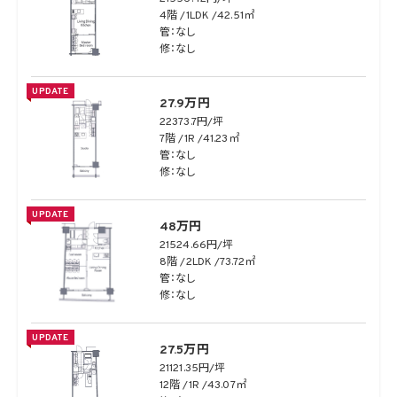
4階
1LDK
42.51㎡
管：なし
修：なし
UPDATE
27.9万円
22373.7円/坪
7階
1R
41.23㎡
管：なし
修：なし
UPDATE
48万円
21524.66円/坪
8階
2LDK
73.72㎡
管：なし
修：なし
UPDATE
27.5万円
21121.35円/坪
12階
1R
43.07㎡