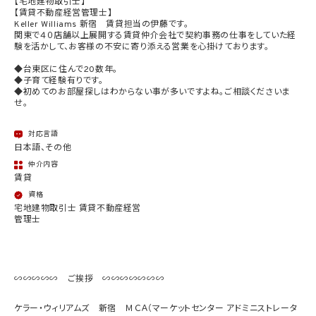
【宅地建物取引士】
【賃貸不動産経営管理士】
Keller Williams 新宿 賃貸担当の伊藤です。
関東で４０店舗以上展開する賃貸仲介会社で契約事務の仕事をしていた経
験を活かして、お客様の不安に寄り添える営業を心掛けております。
◆台東区に住んで20数年。
◆子育て経験有りです。
◆初めてのお部屋探しはわからない事が多いですよね。ご相談くださいま
せ。
対応言語
日本語、その他
仲介内容
賃貸
資格
宅地建物取引士 賃貸不動産経営
管理士
∽∽∽∽∽ ご挨拶 ∽∽∽∽∽∽∽
ケラー・ウィリアムズ 新宿 ＭＣＡ（マーケットセンター アドミニストレータ