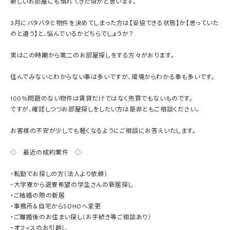
新しいお部屋にも慣れてきた頃かと思います。
3月にバタバタと物件を決めてしまった方は【妥協できる状態】か【思っていた
のと違う】と、悩んでいるかどちらでしょうか？
実はこの時期から第二のお部屋探しをする方々がおります。
住んでみないとわからない事は多いですが、環境からわかる事も多いです。
100％問題のない物件は賃貸だけではなく売買でもないものです。
ですが、確認しつつお部屋探しをしたい方は是非ともご相談ください。
お客様の不安が少しでも軽くなるようにご相談にお答えいたします。
◇ 最近の成約案件 ◇
・転勤でお探しの方（法人より依頼）
・大学寮から退寮希望の学生さんの新居探し
・ご結婚の際の新居
・事務所＆自宅からSOHOへ変更
・ご離婚後のお住まい探し（お手続き等ご相談あり）
・オフィスのお引越し