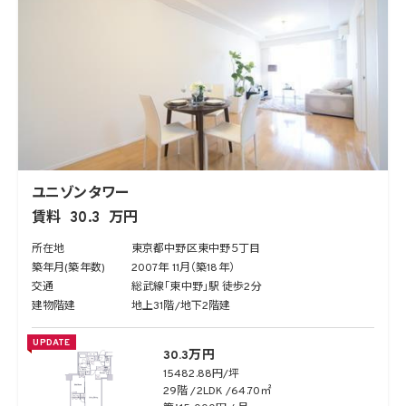
ユニゾンタワー
賃料
30.3
万円
所在地
東京都中野区東中野５丁目
築年月(築年数)
2007年 11月（築18年）
交通
総武線「東中野」駅 徒歩2分
建物階建
地上31階/地下2階建
UPDATE
30.3万円
15482.88円/坪
29階
2LDK
64.70㎡