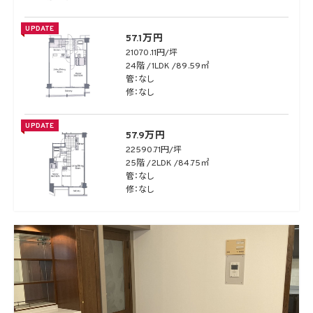
UPDATE
57.1万円
21070.11円/坪
24階
1LDK
89.59㎡
管：なし
修：なし
UPDATE
57.9万円
22590.71円/坪
25階
2LDK
84.75㎡
管：なし
修：なし