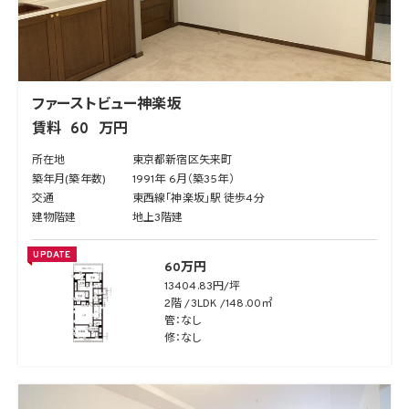
ファーストビュー神楽坂
賃料
60
万円
所在地
東京都新宿区矢来町
築年月(築年数)
1991年 6月（築35年）
交通
東西線「神楽坂」駅 徒歩4分
建物階建
地上3階建
UPDATE
60万円
13404.83円/坪
2階
3LDK
148.00㎡
管：なし
修：なし