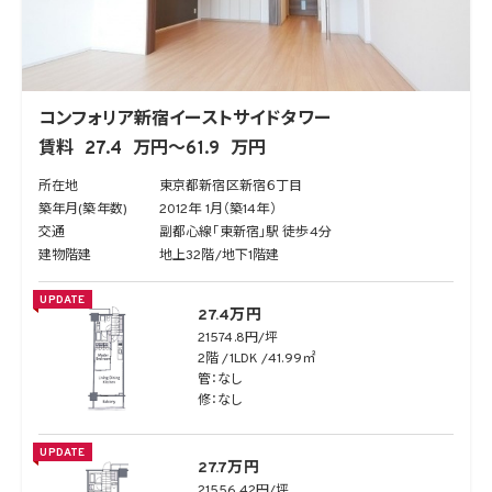
コンフォリア新宿イーストサイドタワー
賃料
27.4
万円～
61.9
万円
所在地
東京都新宿区新宿６丁目
築年月(築年数)
2012年 1月（築14年）
交通
副都心線「東新宿」駅 徒歩4分
建物階建
地上32階/地下1階建
UPDATE
27.4万円
21574.8円/坪
2階
1LDK
41.99㎡
管：なし
修：なし
UPDATE
27.7万円
21556.42円/坪