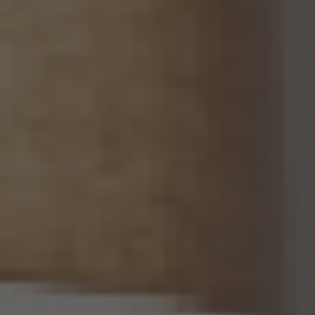
13.3 当社は、第三者から個人関連情報の提供を受けるに際しては、個人情報保護法第31
条に従い、必要な確認を行い、当該確認にかかる記録の作成及び保存を行うものとしま
す。
14. 仮名加工情報の取扱い
14.1 当社は、仮名加工情報（個人情報保護法第2条第5項に定めるものを意味し、同法第
16条第5項に定める仮名加工情報データベース等を構成するものに限ります。以下同
じ。）を作成するときは、個人情報保護委員会規則で定める基準に従い、個人情報を加工
するものとします。
14.2 当社は、仮名加工情報を作成したとき、又は仮名加工情報及び当該仮名加工情報に
係る削除情報等（個人情報保護法第41条第2項に定めるものを意味します。以下同じ。）
を取得したときは、削除情報等の漏えいを防止するために必要なものとして個人情報保
護委員会規則で定める基準に従い、削除情報等の安全管理のための措置を講じるもの
とします。
14.3 当社は、仮名加工情報（個人情報であるものに限ります。以下本第14.3項において同
じ。）について、以下の定めに従います。
(1) 当社は、第4.1項の規定にかかわらず、法令に基づく場合を除くほか、利用目的の達
成に必要な範囲を超えて、仮名加工情報を取り扱いません。
(2) 仮名加工情報についての第3項の適用については、同項中「関連性を有すると合理
的に認められる範囲内において変更する」とあるのは「変更する」と、「通知し又は公表し
ます」とあるのは「公表します」と、それぞれ読み替えるものとします。
(3) 当社は、第8.1項から第8.3項までの規定にかかわらず、法令に基づく場合を除くほ
か、仮名加工情報である個人データを第三者に提供しません。但し、第8.1項各号に掲げ