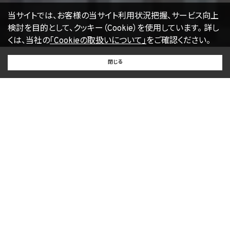
18. 継続的改善
当社は、個人情報の取扱いに関する運用状況を適宜見直し、継続的な改善に努めるもの
当サイトでは、お客様の当サイト利用状況把握、サービス向上
とし、必要に応じて、本プライバシーポリシーを変更することがあります。
検討を目的として、クッキー（Cookie）を使用しています。
詳し
くは、当社の
「Cookieの取扱いについて」
をご確認ください。
【2022年4月1日改訂】
BUY
SELL
RENT
閉じる
買いたい
売りたい
借りたい