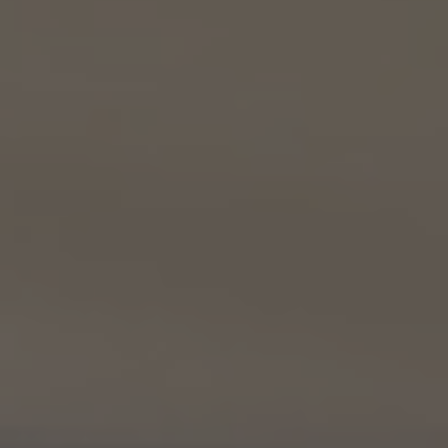
を行うこと。
(3) 上記個人情報の管理について責任を有する者の名称、住所及び代表者氏名
エージェント・グロース株式会社（但し、KW加盟店（KWエージェント及びKW加盟店の役
職員を含みます。）がお客様に対して連絡を行った場合は、当該KW加盟店が責任を有す
るものとする。）
東京都港区虎ノ門一丁目17番1号
代表取締役 山本豪
9.2 当社は、KWエージェント及びKW加盟店の役職員に関する情報に関して、当該個人
が所属する加盟店以外のKW加盟店を含む全KW加盟店との間で、下記の通り、個人情報
を共同利用します。
(1) 共同して利用される個人情報の項目
KWエージェントに関する、氏名、生年月日、性別、電話番号、電子メールアドレス、顔写真
等の情報
(2) 利用する者の利用目的
業務上又は緊急時の連絡（物件の問い合わせを含みます。）、金銭の支払い、法令上要求
される諸手続きへの対応、会社案内等への掲出、その他これらの事項に付随する目的
(3) 上記個人情報の管理について責任を有する者の氏名又は名称、住所、代表者名等
本人が所属する各KW加盟店の個人情報保護方針に記載の通り。
10. 個人情報の開示
10.1 当社は、本人から、個人情報保護法の定めに基づき個人情報の開示を求められたと
きは、本人ご自身からのご請求であることを確認の上で、本人に対し、遅滞なく開示を行
います（当該個人情報が存在しないときにはその旨を通知いたします。）。但し、個人情報
保護法その他の法令により、当社が開示の義務を負わない場合は、この限りではありま