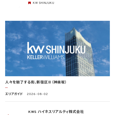
KW SHINJUKU
6. 個人情報の安全管理
当社は、個人情報の紛失、破壊、改ざん及び漏洩などのリスクに対して、個人情報の安全
管理が図られるよう、当社の従業員に対し、必要かつ適切な監督を行います。また、当社
は、個人情報の取扱いの全部又は一部を委託する場合は、委託先において個人情報の安
全管理が図られるよう、必要かつ適切な監督を行います。当社の保有個人データに関す
る具体的な安全管理措置の内容は、以下のとおりです。
基本方針の策定
個人データの適正な取扱いの確保のため、「関係法令・ガイドライン等の遵守」、「質問及
び苦情処理の窓口」等についての基本方針として、本プライバシーポリシーを策定
個人データの取扱いに係る規律の整備
取得、利用、保存、提供、削除・廃棄等の段階ごとに、取扱方法、責任者・担当者及びその
任務等について個人データの取扱規程を策定
組織的安全管理措置
1）個人データの取扱いに関する責任者を設置するとともに、個人データを取り扱う従業
者及び当該従業者が取り扱う個人データの範囲を明確化し、法や取扱規程に違反してい
人々を魅了する街、新宿区Ⅲ（神楽坂）
る事実又は兆候を把握した場合の責任者への報告連絡体制を整備
2）個人データの取扱状況について、定期的に自己点検を実施するとともに、他部署や外
エリアガイド
2026-08-02
部の者による監査を実施
人的安全管理措置
1）個人データの取扱いに関する留意事項について、従業者に定期的な研修を実施
KWS ハイネスリアルティ株式会社
2）個人データについての秘密保持に関する事項を就業規則に記載