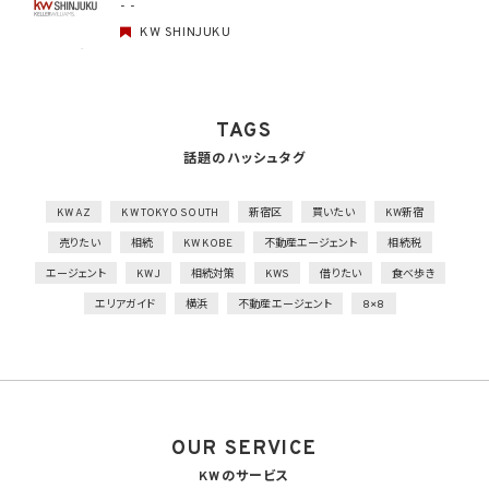
- -
KW SHINJUKU
物理的安全管理措置
1）個人データを取り扱う区域において、従業者の入退室管理及び持ち込む機器等の制限
を行うとともに、権限を有しない者による個人データの閲覧を防止する措置を実施
2）個人データを取り扱う機器、電子媒体及び書類等の盗難又は紛失等を防止するため
の措置を講じるとともに、事業所内の移動を含め、当該機器、電子媒体等を持ち運ぶ場
TAGS
合、容易に個人データが判明しないよう措置を実施
話題のハッシュタグ
技術的安全管理措置
1）アクセス制御を実施して、担当者及び取り扱う個人情報データベース等の範囲を限定
2）個人データを取り扱う情報システムを外部からの不正アクセス又は不正ソフトウェア
KW AZ
KW TOKYO SOUTH
新宿区
買いたい
KW新宿
から保護する仕組みを導入
売りたい
相続
KW KOBE
不動産エージェント
相続税
外的環境の把握
エージェント
KWJ
相続対策
KWS
借りたい
食べ歩き
個人データを保管しているA国における個人情報の保護に関する制度を把握した上で安
エリアガイド
横浜
不動産エージェント
8×8
全管理措置を実施
7. 漏洩時の報告等
当社は、当社の取り扱う個人情報の漏洩、滅失、毀損等の事態が生じた場合において、個
人情報保護法の定めに基づき個人情報保護委員会への報告及び本人への通知を要す
る場合には、かかる報告及び通知を行います。
OUR SERVICE
8. 第三者提供
8.1 当社は、第4.1項各号のいずれかに該当する場合を除くほか、あらかじめ本人の同意を
KWのサービス