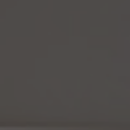
ます。
15. 匿名加工情報の取扱い
15.1 当社は、匿名加工情報（個人情報保護法第2条第6項に定めるものを意味し、同法第
16条第6項に定める匿名加工情報データベース等を構成するものに限ります。以下同
じ。）を作成するときは、個人情報保護委員会規則で定める基準に従い、個人情報を加工
するものとします。
15.2 当社は、匿名加工情報を作成したときは、個人情報保護委員会規則で定める基準に
従い、安全管理のための措置を講じます。
15.3 当社は、匿名加工情報を作成したときは、個人情報保護委員会規則で定めるところ
により、当該匿名加工情報に含まれる個人に関する情報の項目を公表します。
15.4 当社は、匿名加工情報（当社が作成したもの及び第三者から提供を受けたものを含
みます。以下別段の定めがない限り同様とします。）を第三者に提供するときは、個人情報
保護委員会規則で定めるところにより、あらかじめ、 第三者に提供される匿名加工情報
に含まれる個人に関する情報の項目及びその提供の方法について公表するとともに、当
該第三者に対して、当該提供に係る情報が匿名加工情報である旨を明示します。
15.5 当社は、匿名加工情報を取り扱うに当たっては、匿名加工情報の作成に用いられた
個人情報に係る本人を識別するために、(1)匿名加工情報を他の情報と照合すること、及
び(2)当該個人情報から削除された記述等若しくは個人識別符号又は個人情報保護法
第43条第1項の規定により行われた加工の方法に関する情報を取得すること（(2)は第
三者から提供を受けた当該匿名加工情報についてのみ）を行わないものとします。