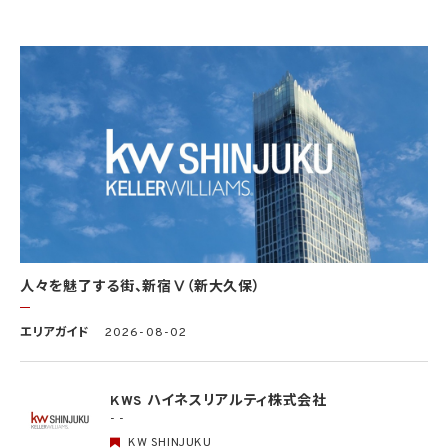
当社は、個人情報の利用目的を関連性を有すると合理的に認められる範囲内において
変更することがあり、変更した場合には本人に通知し又は公表します。
4. 個人情報利用の制限
4.1 当社は、個人情報保護法その他の法令により許容される場合を除き、本人の同意を得
ず、利用目的の達成に必要な範囲を超えて個人情報を取り扱いません。但し、次の場合は
この限りではありません。
(1) 法令に基づく場合
(2) 人の生命、身体又は財産の保護のために必要がある場合であって、本人の同意を得
ることが困難であるとき
(3) 公衆衛生の向上又は児童の健全な育成の推進のために特に必要がある場合であっ
て、本人の同意を得ることが困難であるとき
(4) 国の機関もしくは地方公共団体又はその委託を受けた者が法令の定める事務を遂
行することに対して協力する必要がある場合であって、本人の同意を得ることにより当該
事務の遂行に支障を及ぼすおそれがあるとき
(5) 学術研究機関等に個人データを提供する場合であって、当該学術研究機関等が当該
人々を魅了する街、新宿Ⅴ（新大久保）
個人データを学術研究目的で取り扱う必要があるとき（当該個人データを取り扱う目的
の一部が学術研究目的である場合を含み、個人の権利利益を不当に侵害するおそれが
ある場合を除きます。）。
エリアガイド
2026-08-02
4.2 当社は、違法又は不当な行為を助長し、又は誘発するおそれがある方法により個人
情報を利用しません。
KWS ハイネスリアルティ株式会社
- -
5. 個人情報の適正な取得
5.1 当社は、適正に個人情報を取得し、偽りその他不正の手段により取得しません。
KW SHINJUKU