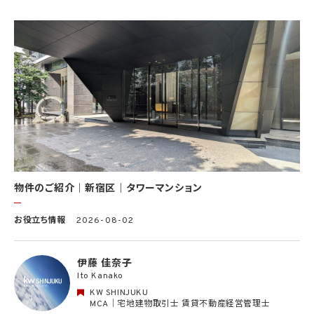
顧客に関する情報は、当該顧客に関する情報のうち、物件情報を除く部分を意味します。
(8) 当社サービスを介して販売等が行われる物件に関する情報について、当社、KWライ
センサー、その他KWブランドを利用して事業を行う事業者のポータルサイト、ウェブ広
告、その他インターネット上において公開するため
(9) 雇用管理及び社内手続のため（役職員の個人情報について）、並びに人材採用活動
における選考及び連絡のため（応募者の個人情報について）
(10) KWエージェント並びに当社及びKW加盟店の役職員に関する情報に関して、当該
情報を当社又はKWライセンサーが運営するウェブサイト（当社又はKWライセンサーか
ら委託を受けた第三者によって運営されるウェブサイトを含み、当該ウェブサイトが一般
向けに公開される場合を含みます。）上に掲載するため
(11) 株主管理、会社法その他法令上の手続対応のため（株主、新株予約権者等の個人情
報について）
(12) 当社のサービスを通じて実施された不動産に関する取引の実績について、個人を識
別できない形式に加工した統計データを作成するため
(13) その他、上記利用目的に付随する目的のため
物件のご紹介｜新宿区｜タワーマンション
2.2 第2.1項第7号に基づいて個人情報の提供を受けた第三者は、当社サービスに関連す
お役立ち情報
2026-08-02
る運営、サービスの利用状況等を分析した情報を用いたシステムの改善及び開発並びに
マーケティング、宣伝又は広告等を行う目的で、個人情報を利用いたします。但し、個人情
報の主体である個人（以下「本人」といいます。）が、これらの利用目的で個人情報を利用
伊藤 佳奈子
することについて同意を撤回し又は異議を述べた場合には、当社はただちにその旨を当
Ito Kanako
該第三者に通知するものとします。
KW SHINJUKU
3. 個人情報利用目的の変更
MCA｜宅地建物取引士 賃貸不動産経営管理士