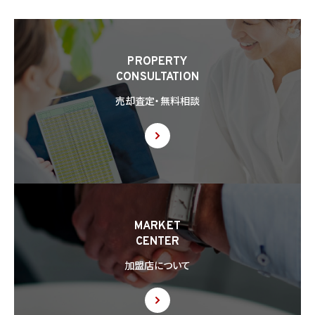
得ないで、個人情報を第三者に提供しません。但し、次に掲げる場合は上記に定める第三
者への提供には該当しません。
(1) 利用目的の達成に必要な範囲内において個人情報の取扱いの全部又は一部を委託
することに伴って個人情報を提供する場合
(2) 合併その他の事由による事業の承継に伴って個人情報が提供される場合
PROPERTY
(3) 第9項の定めに基づき共同利用する場合
CONSULTATION
8.2 第8.1項の定めにかかわらず、当社は、第4.1項各号のいずれかに該当する場合を除く
売却査定・無料相談
ほか、外国（個人情報保護法第28条に基づき個人情報保護委員会規則で指定される国
を除きます。）にある第三者（個人情報保護法第28条に基づき個人情報保護委員会規則
で指定される基準に適合する体制を整備している者を除きます。）に個人情報を提供する
場合には、あらかじめ外国にある第三者への提供を認める旨の本人の同意を得るもの
とします。
8.3 第8.2項に基づき外国にある第三者への提供につき本人の同意を得る場合、以下の
事項について本人に情報を提供するものとします。但し、第1号の事項が特定できない場
合、第1号及び第2号の事項に代えて、第1号の事項が特定できない旨及びその理由、並び
に当該事項に代わる本人に参考となるべき情報があれば当該情報を提供するものとし
MARKET
ます。
CENTER
(1) 当該外国の名称
(2) 当該外国における個人情報の保護に関する制度に関する情報
加盟店について
(3) 当該第三者が講じる個人情報の保護のための措置に関する情報（当該情報を提供
できない場合は、その旨及びその理由）
8.4 当社は、個人情報を第三者に提供したときは、個人情報保護法第29条に従い、記録