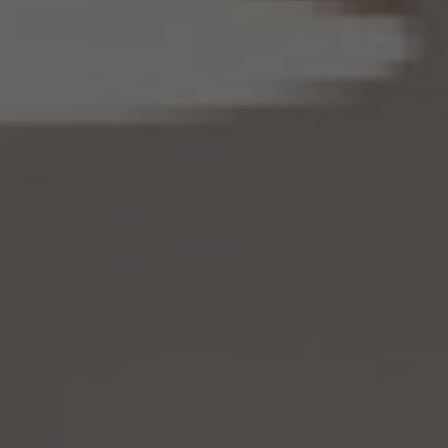
る場合は上記に定める第三者への提供には該当しません。
(4) 当社は、仮名加工情報を取り扱うに当たっては、当該仮名加工情報の作成に用いら
れた個人情報に係る本人を識別するために、当該仮名加工情報を他の情報と照合しな
いものとします。
(5) 当社は、仮名加工情報を取り扱うにあたっては、電話をかけ、郵便若しくは信書便
により送付し、電報を送達し、ファックス若しくは電磁的方法を用いて送信し、又は住居を
訪問するために、当該仮名加工情報に含まれる連絡先その他の情報を利用しないものと
します。
(6) 仮名加工情報については、第7項及び第10項から第12項までの規定を適用しない
ものとします。
14.4 当社は、仮名加工情報（個人情報であるものを除く。以下本第14.4項において同じ。）
について、以下の定めに従います。
(1) 当社は、法令に基づく場合を除くほか、仮名加工情報を第三者に提供しません。但
し、第8.1項各号に掲げる場合は上記に定める第三者への提供には該当しません。
(2) 当社は、仮名加工情報の漏洩などのリスクに対して、仮名加工情報の安全管理が
図られるよう、当社の従業員に対し、必要かつ適切な監督を行います。また、当社は、仮名
加工情報の取扱いの全部又は一部を委託する場合は、委託先において個人情報の安全
管理が図られるよう、必要かつ適切な監督を行います。
(3) 当社は、仮名加工情報を取り扱うに当たっては、当該仮名加工情報の作成に用いら
れた個人情報に係る本人を識別するために、削除情報等を取得し、又は当該仮名加工情
報を他の情報と照合しないものとします。
(4) 当社は、仮名加工情報を取り扱うにあたっては、電話をかけ、郵便若しくは信書便に
より送付し、電報を送達し、ファックス若しくは電磁的方法を用いて送信し、又は住居を訪
問するために、当該仮名加工情報に含まれる連絡先その他の情報を利用しないものとし