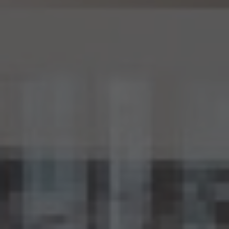
15.6 当社は、匿名加工情報の安全管理のために必要かつ適切な措置、匿名加工情報の
作成その他の取扱いに関する苦情の処理その他の匿名加工情報の適正な取扱いを確保
するために 必要な措置を自ら講じ、かつ、当該措置の内容を公表するよう努めるものと
します。
16. Cookie（クッキー）その他の技術の利用
当社のサービスは、Cookie及びこれに類する技術を利用することがあります。これらの技
術は、当社による当社のサービスの利用状況等の把握に役立ち、サービス向上に資する
ものです。Cookieを無効化されたいユーザーは、ウェブブラウザの設定を変更することに
よりCookieを無効化することができます。但し、Cookieを無効化すると、当社のサービス
の一部の機能をご利用いただけなくなる場合があります。
17. お問い合わせ
開示等のお申出、ご意見、ご質問、苦情のお申出その他個人情報の取扱いに関するお問
い合わせは、下記の窓口までお願い致します。
個人情報取扱事業者の名称、住所及び代表者氏名
〒105-0001 東京都港区虎ノ門一丁目17番1号
エージェント・グロース株式会社
代表取締役社長 山本豪
個人情報お問合せ担当
E-mail：
kwjapan@kwj.jp
（なお、受付時間は、平日9時から17時までとさせていただきます。）