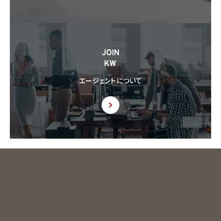
の作成及び保存を行います。
8.5 当社は、第三者から個人情報の提供を受けるに際しては、個人情報保護法第30条
に従い、必要な確認を行い、当該確認にかかる記録の作成及び保存を行うものとします。
8.6 当社は、個人情報を第三者に提供した第三者から、個人情報の第三者提供及び提
JOIN
供された個人情報の利用方法について本人の同意を取得したことを証する記録を提出
KW
するように求められた場合、当該第三者に対し当該記録を提出することがあります。
エージェントについて
9. 共同利用
9.1 当社が運営するウェブサイトの問合せフォームから当社に連絡を行ったお客様から取
得した情報に関して、当社は、KW加盟店との間で、下記の通り、個人情報を共同利用しま
す。以下、KW加盟店は、当社が運営する下記のウェブサイト上で、KW加盟店として掲載さ
れている事業者を意味するものとします。
https://kellerwilliams.jp/kamei-ten/
(1) 共同して利用される個人情報の項目
(i) 当社が運営するウェブサイトの問合せフォームから当社に連絡を行ったお客様の氏
名、メールアドレス、その他当該連絡に含まれる個人情報
(ii) お客様が当社サービスを介して売買又は賃貸借することを希望される物件（物件の
持分も含む。）についての情報
(2) 利用する者の利用目的
(i) 前号(i)の情報については、当社又はKW加盟店（KWエージェント及びKW加盟店の役
職員を含みます。）から前号(i)に定めるお客様に対して連絡を行うこと。
(ii) 前号(ii)の情報については、KW加盟店（KWエージェント及びKW加盟店の役職員を
含みます。）において、物件についての営業活動、及び売買又は賃貸借に向けた仲介業務