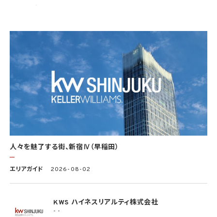
5.2 当社は、次の場合を除き、あらかじめ本人の同意を得ないで、要配慮個人情報（個人
情報保護法第2条第3項に定義されるものを意味します。）を取得しません。
(1) 第4.1項第1号から第4号までのいずれかに該当する場合
(2) 学術研究機関等から要配慮個人情報を取得する場合であって、当該要配慮個人情報
を学術研究目的で取得する必要があるとき（当該要配慮個人情報を取得する目的の一
部が学術研究目的である場合を含み、個人の権利利益を不当に侵害するおそれがある
場合を除きます。）（当該個人情報取扱事業者と当該学術研究機関等が共同して学術研
究を行う場合に限ります。）
(3) 当該要配慮個人情報が、本人、国の機関、地方公共団体、学術研究機関等、個人情報
保護法第57条第1項各号に掲げる者その他個人情報保護委員会規則で定める者により
公開されている場合
(4) 本人を目視し、又は撮影することにより、その外形上明らかな要配慮個人情報を取得
する場合
(5) 第三者から要配慮個人情報の提供を受ける場合であって、当該第三者による当該提
供が第8.1項各号のいずれかに該当するとき
人々を魅了する街、新宿Ⅳ（早稲田）
5.3 当社は、第三者から個人情報の提供を受けるに際しては、個人情報保護委員会規則
で定めるところにより、次に掲げる事項の確認を行います。ただし、当該第三者による当
エリアガイド
2026-08-02
該個人情報の提供が第4.1項各号のいずれかに該当する場合又は第8.1項各号のいずれ
かに該当する場合を除きます。
(1) 当該第三者の氏名又は名称及び住所、並びに法人の場合はその代表者（法人でない
団体で代表者又は管理人の定めのあるものの場合は、その代表者又は管理人）の氏名
KWS ハイネスリアルティ株式会社
(2) 当該第三者による当該個人情報の取得の経緯
- -