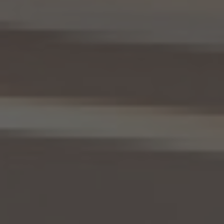
せん。
10.2 前項の定めは、本人が識別される個人情報にかかる、第8.4項に基づき作成した第
三者への提供にかかる記録及び第8.5項に基づき作成した第三者からの提供にかかる
記録について準用するものとします。
11. 個人情報の訂正等
当社は、本人から、個人情報が真実でないという理由によって、個人情報保護法の定めに
基づきその内容の訂正、追加又は削除（以下「訂正等」といいます。）を求められた場合に
は、本人ご自身からのご請求であることを確認の上で、利用目的の達成に必要な範囲内
において、遅滞なく必要な調査を行い、その結果に基づき、個人情報の内容の訂正等を行
い、その旨を本人に通知します（訂正等を行わない旨の決定をしたときは、本人に対しそ
の旨を通知いたします。）。但し、個人情報保護法その他の法令により、当社が訂正等の義
務を負わない場合は、この限りではありません。
12. 個人情報の利用停止等
当社は、本人から、(1)本人の個人情報が、あらかじめ公表された利用目的の範囲を超え
て取り扱われている、若しくは違法若しくは不当な行為を助長し、若しくは誘発するおそれ
がある方法により利用されているという理由により、又は本人の個人情報が偽りその他
不正の手段により取得されたものであるという理由により、個人情報保護法の定めに基
づきその利用の停止又は消去（以下「利用停止等」といいます。）を求められた場合、(2)
個人情報がご本人の同意なく第三者に提供されているという理由により、個人情報保護
法の定めに基づきその提供の停止（以下「提供停止」といいます。）を求められた場合、又
は(3)当社が本人の個人情報を利用する必要がなくなった場合、本人の個人情報にかか
る個人情報保護法第26条第1項本文に規定する事態が生じた場合その他本人の個人情