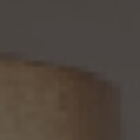
報の取扱により本人の権利又は正当な利益が害されるおそれがある場合に該当すると
いう理由により、個人情報保護法の定めに基づきその利用停止等又は提供停止を求め
られた場合において、そのご請求に理由があることが判明した場合には、本人ご自身か
らのご請求であることを確認の上で、遅滞なく個人情報の利用停止等又は提供停止を行
い、その旨を本人に通知します。但し、個人情報保護法その他の法令により、当社が利用
停止等又は提供停止の義務を負わない場合は、この限りではありません。
13. 個人関連情報の第三者提供
13.1 当社は、第三者が個人関連情報（個人情報保護法第2条第7項に定めるものを意味
し、同法第16条第7項に定める個人関連情報データベース等を構成するものに限ります。
以下同じ。）を個人データとして取得することが想定されるときは、第4.1項各号に掲げる
場合を除くほか、次に掲げる事項について、あらかじめ個人情報保護委員会規則で定め
るところにより確認することをしないで、当該個人関連情報を当該第三者に提供しませ
ん。
(1) 当該第三者が当社から個人関連情報の提供を受けて本人が識別される個人データ
として取得することを認める旨の本人の同意が得られていること。
(2) 外国にある第三者への提供にあっては、前号の本人の同意を得ようとする場合にお
いて、個人情報保護委員会規則で定めるところにより、あらかじめ、当該外国における個
人情報の保護に関する制度、当該第三者が講ずる個人情報の保護のための措置その他
本人に参考となるべき情報が本人に提供されていること。
13.2 当社は、個人関連情報を第三者に提供したときは、個人情報保護法第31条に従い、
記録の作成及び保存を行います。