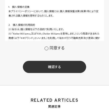
1. 個人情報の定義
本プライバシーポリシーにおいて、個人情報とは、個人情報保護法第2条第1項により定
義される個人情報を意味するものとします。
2. 個人情報の利用目的
2.1 当社は、個人情報を以下の目的で利用いたします。
(1) 「Keller Williams」又は「KW」（Keller Williamsを意味します。）という用語が含まれた
商標（以下「KWブランド」といいます。）を利用して当社が行う不動産売買及び賃貸に関す
るサービスその他の当社が運営するサービス（以下総称して「当社サービス」といいます。）
の提供のため
同意する
(2) 当社サービス及び当社がKWブランドのライセンスを行う対象となる事業者（サブラ
イセンシー。以下「KW加盟店」といいます。）におけるサービスに関するご案内、お問い合
せ等への対応のため
(3) 当社の商品、サービス等のご案内のため
確認する
(4) 当社サービスに関する当社の規約、ポリシー等（以下「規約等」といいます。）に違反す
る行為に対する対応のため
(5) 当社サービスに関する規約等の変更などを通知するため
(6) サービス利用の状況等に関する情報を分析して当社のサービスの改善、新サービス
の開発等に役立てるため
(7) ①KWブランドのライセンサー（以下「KWライセンサー」といいます。）、②KWブランド
を使用する第三者及び③KWブランドを使用するサービスの管理に関わる第三者（いずれ
RELATED ARTICLES
も外国に所在する場合を含みます。）に対し個人情報（(i)当社サービスにおける顧客に関
する情報、(ii)物件情報、及び(iii)KWエージェントに関する情報を含みます。）を提供する
関連記事
ため。なお、KWエージェントとは、KW加盟店の業務に従事する個人を意味します。また、