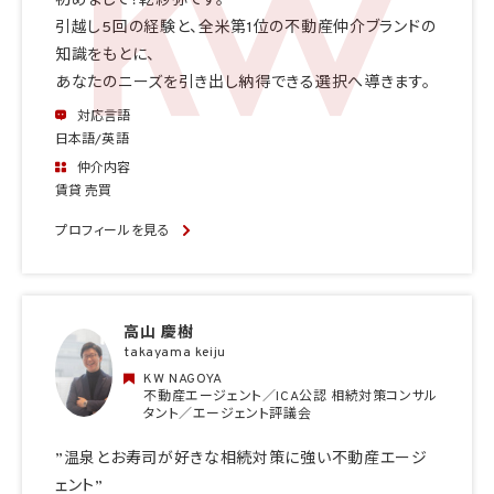
初めまして！乾紗弥です。
引越し5回の経験と、全米第1位の不動産仲介ブランドの
知識をもとに、
あなたのニーズを引き出し納得できる選択へ導きます。
対応言語
日本語/英語
仲介内容
賃貸 売買
プロフィールを見る
高山 慶樹
takayama keiju
KW NAGOYA
不動産エージェント／ICA公認 相続対策コンサル
タント／エージェント評議会
”温泉とお寿司が好きな相続対策に強い不動産エージ
ェント”