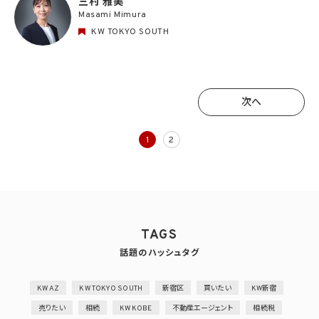
三村 雅美
Masami Mimura
KW TOKYO SOUTH
次へ
次へ
1
2
TAGS
話題のハッシュタグ
KW AZ
KW TOKYO SOUTH
新宿区
買いたい
KW新宿
売りたい
相続
KW KOBE
不動産エージェント
相続税