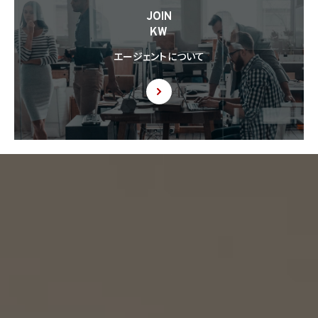
8.6 当社は、個人情報を第三者に提供した第三者から、個人情報の第三者提供及び提
JOIN
供された個人情報の利用方法について本人の同意を取得したことを証する記録を提出
KW
するように求められた場合、当該第三者に対し当該記録を提出することがあります。
エージェントについて
9. 共同利用
9.1 当社が運営するウェブサイトの問合せフォームから当社に連絡を行ったお客様から取
得した情報に関して、当社は、KW加盟店との間で、下記の通り、個人情報を共同利用しま
す。以下、KW加盟店は、当社が運営する下記のウェブサイト上で、KW加盟店として掲載さ
れている事業者を意味するものとします。
https://kellerwilliams.jp/kamei-ten/
(1) 共同して利用される個人情報の項目
(i) 当社が運営するウェブサイトの問合せフォームから当社に連絡を行ったお客様の氏
名、メールアドレス、その他当該連絡に含まれる個人情報
(ii) お客様が当社サービスを介して売買又は賃貸借することを希望される物件（物件の
持分も含む。）についての情報
(2) 利用する者の利用目的
(i) 前号(i)の情報については、当社又はKW加盟店（KWエージェント及びKW加盟店の役
職員を含みます。）から前号(i)に定めるお客様に対して連絡を行うこと。
(ii) 前号(ii)の情報については、KW加盟店（KWエージェント及びKW加盟店の役職員を
含みます。）において、物件についての営業活動、及び売買又は賃貸借に向けた仲介業務
を行うこと。
(3) 上記個人情報の管理について責任を有する者の名称、住所及び代表者氏名
エージェント・グロース株式会社（但し、KW加盟店（KWエージェント及びKW加盟店の役
職員を含みます。）がお客様に対して連絡を行った場合は、当該KW加盟店が責任を有す
るものとする。）