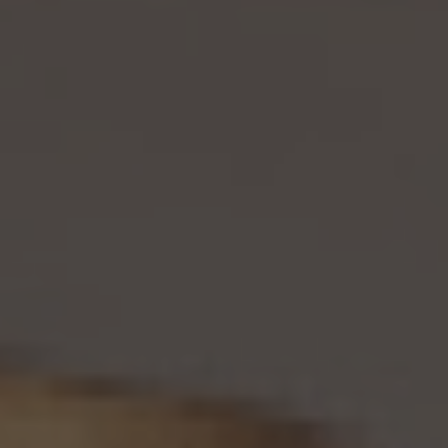
い、その旨を本人に通知します。但し、個人情報保護法その他の法令により、当社が利用
停止等又は提供停止の義務を負わない場合は、この限りではありません。
13. 個人関連情報の第三者提供
13.1 当社は、第三者が個人関連情報（個人情報保護法第2条第7項に定めるものを意味
し、同法第16条第7項に定める個人関連情報データベース等を構成するものに限ります。
以下同じ。）を個人データとして取得することが想定されるときは、第4.1項各号に掲げる
場合を除くほか、次に掲げる事項について、あらかじめ個人情報保護委員会規則で定め
るところにより確認することをしないで、当該個人関連情報を当該第三者に提供しませ
ん。
(1) 当該第三者が当社から個人関連情報の提供を受けて本人が識別される個人データ
として取得することを認める旨の本人の同意が得られていること。
(2) 外国にある第三者への提供にあっては、前号の本人の同意を得ようとする場合にお
いて、個人情報保護委員会規則で定めるところにより、あらかじめ、当該外国における個
人情報の保護に関する制度、当該第三者が講ずる個人情報の保護のための措置その他
本人に参考となるべき情報が本人に提供されていること。
13.2 当社は、個人関連情報を第三者に提供したときは、個人情報保護法第31条に従い、
記録の作成及び保存を行います。
13.3 当社は、第三者から個人関連情報の提供を受けるに際しては、個人情報保護法第31
条に従い、必要な確認を行い、当該確認にかかる記録の作成及び保存を行うものとしま
す。
14. 仮名加工情報の取扱い