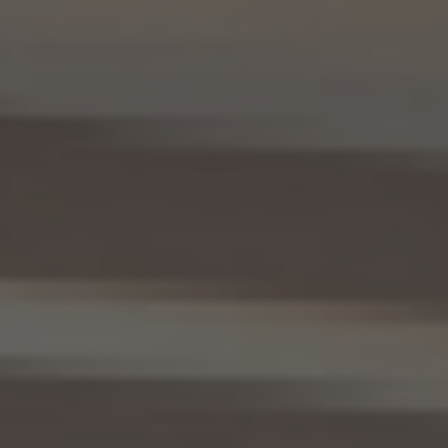
記録について準用するものとします。
11. 個人情報の訂正等
当社は、本人から、個人情報が真実でないという理由によって、個人情報保護法の定めに
基づきその内容の訂正、追加又は削除（以下「訂正等」といいます。）を求められた場合に
は、本人ご自身からのご請求であることを確認の上で、利用目的の達成に必要な範囲内
において、遅滞なく必要な調査を行い、その結果に基づき、個人情報の内容の訂正等を行
い、その旨を本人に通知します（訂正等を行わない旨の決定をしたときは、本人に対しそ
の旨を通知いたします。）。但し、個人情報保護法その他の法令により、当社が訂正等の義
務を負わない場合は、この限りではありません。
12. 個人情報の利用停止等
当社は、本人から、(1)本人の個人情報が、あらかじめ公表された利用目的の範囲を超え
て取り扱われている、若しくは違法若しくは不当な行為を助長し、若しくは誘発するおそれ
がある方法により利用されているという理由により、又は本人の個人情報が偽りその他
不正の手段により取得されたものであるという理由により、個人情報保護法の定めに基
づきその利用の停止又は消去（以下「利用停止等」といいます。）を求められた場合、(2)
個人情報がご本人の同意なく第三者に提供されているという理由により、個人情報保護
法の定めに基づきその提供の停止（以下「提供停止」といいます。）を求められた場合、又
は(3)当社が本人の個人情報を利用する必要がなくなった場合、本人の個人情報にかか
る個人情報保護法第26条第1項本文に規定する事態が生じた場合その他本人の個人情
報の取扱により本人の権利又は正当な利益が害されるおそれがある場合に該当すると
いう理由により、個人情報保護法の定めに基づきその利用停止等又は提供停止を求め
られた場合において、そのご請求に理由があることが判明した場合には、本人ご自身か
らのご請求であることを確認の上で、遅滞なく個人情報の利用停止等又は提供停止を行