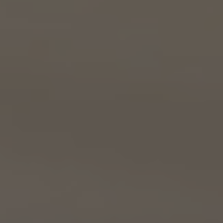
東京都港区虎ノ門一丁目17番1号
代表取締役 山本豪
9.2 当社は、KWエージェント及びKW加盟店の役職員に関する情報に関して、当該個人
が所属する加盟店以外のKW加盟店を含む全KW加盟店との間で、下記の通り、個人情報
を共同利用します。
(1) 共同して利用される個人情報の項目
KWエージェントに関する、氏名、生年月日、性別、電話番号、電子メールアドレス、顔写真
等の情報
(2) 利用する者の利用目的
業務上又は緊急時の連絡（物件の問い合わせを含みます。）、金銭の支払い、法令上要求
される諸手続きへの対応、会社案内等への掲出、その他これらの事項に付随する目的
(3) 上記個人情報の管理について責任を有する者の氏名又は名称、住所、代表者名等
本人が所属する各KW加盟店の個人情報保護方針に記載の通り。
10. 個人情報の開示
10.1 当社は、本人から、個人情報保護法の定めに基づき個人情報の開示を求められたと
きは、本人ご自身からのご請求であることを確認の上で、本人に対し、遅滞なく開示を行
います（当該個人情報が存在しないときにはその旨を通知いたします。）。但し、個人情報
保護法その他の法令により、当社が開示の義務を負わない場合は、この限りではありま
せん。
10.2 前項の定めは、本人が識別される個人情報にかかる、第8.4項に基づき作成した第
三者への提供にかかる記録及び第8.5項に基づき作成した第三者からの提供にかかる