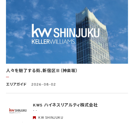
全管理が図られるよう、必要かつ適切な監督を行います。当社の保有個人データに関す
る具体的な安全管理措置の内容は、以下のとおりです。
基本方針の策定
個人データの適正な取扱いの確保のため、「関係法令・ガイドライン等の遵守」、「質問及
び苦情処理の窓口」等についての基本方針として、本プライバシーポリシーを策定
個人データの取扱いに係る規律の整備
取得、利用、保存、提供、削除・廃棄等の段階ごとに、取扱方法、責任者・担当者及びその
任務等について個人データの取扱規程を策定
組織的安全管理措置
1）個人データの取扱いに関する責任者を設置するとともに、個人データを取り扱う従業
者及び当該従業者が取り扱う個人データの範囲を明確化し、法や取扱規程に違反してい
人々を魅了する街、新宿区Ⅲ（神楽坂）
る事実又は兆候を把握した場合の責任者への報告連絡体制を整備
2）個人データの取扱状況について、定期的に自己点検を実施するとともに、他部署や外
エリアガイド
2026-08-02
部の者による監査を実施
人的安全管理措置
1）個人データの取扱いに関する留意事項について、従業者に定期的な研修を実施
KWS ハイネスリアルティ株式会社
2）個人データについての秘密保持に関する事項を就業規則に記載
- -
KW SHINJUKU
物理的安全管理措置
1）個人データを取り扱う区域において、従業者の入退室管理及び持ち込む機器等の制限
を行うとともに、権限を有しない者による個人データの閲覧を防止する措置を実施