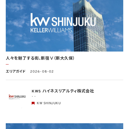
ず、利用目的の達成に必要な範囲を超えて個人情報を取り扱いません。但し、次の場合は
この限りではありません。
(1) 法令に基づく場合
(2) 人の生命、身体又は財産の保護のために必要がある場合であって、本人の同意を得
ることが困難であるとき
(3) 公衆衛生の向上又は児童の健全な育成の推進のために特に必要がある場合であっ
て、本人の同意を得ることが困難であるとき
(4) 国の機関もしくは地方公共団体又はその委託を受けた者が法令の定める事務を遂
行することに対して協力する必要がある場合であって、本人の同意を得ることにより当該
事務の遂行に支障を及ぼすおそれがあるとき
(5) 学術研究機関等に個人データを提供する場合であって、当該学術研究機関等が当該
人々を魅了する街、新宿Ⅴ（新大久保）
個人データを学術研究目的で取り扱う必要があるとき（当該個人データを取り扱う目的
の一部が学術研究目的である場合を含み、個人の権利利益を不当に侵害するおそれが
ある場合を除きます。）。
エリアガイド
2026-08-02
4.2 当社は、違法又は不当な行為を助長し、又は誘発するおそれがある方法により個人
情報を利用しません。
KWS ハイネスリアルティ株式会社
- -
5. 個人情報の適正な取得
5.1 当社は、適正に個人情報を取得し、偽りその他不正の手段により取得しません。
KW SHINJUKU
5.2 当社は、次の場合を除き、あらかじめ本人の同意を得ないで、要配慮個人情報（個人
情報保護法第2条第3項に定義されるものを意味します。）を取得しません。
(1) 第4.1項第1号から第4号までのいずれかに該当する場合
(2) 学術研究機関等から要配慮個人情報を取得する場合であって、当該要配慮個人情報