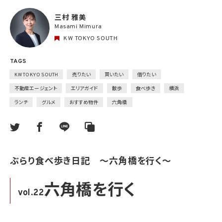
三村 雅美
Masami Mimura
KW TOKYO SOUTH
TAGS
KW TOKYO SOUTH
売りたい
買いたい
借りたい
不動産エージェント
エリアガイド
散歩
食べ歩き
横浜
ランチ
グルメ
おすすめ物件
六角橋
ぶらり食べ歩き日記 〜六角橋を行く〜
六角橋を行く
vol.22