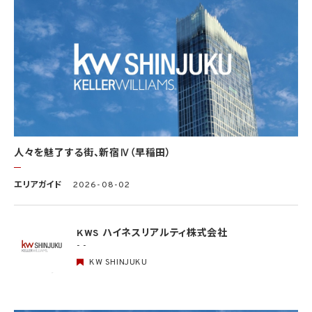
を学術研究目的で取得する必要があるとき（当該要配慮個人情報を取得する目的の一
部が学術研究目的である場合を含み、個人の権利利益を不当に侵害するおそれがある
場合を除きます。）（当該個人情報取扱事業者と当該学術研究機関等が共同して学術研
究を行う場合に限ります。）
(3) 当該要配慮個人情報が、本人、国の機関、地方公共団体、学術研究機関等、個人情報
保護法第57条第1項各号に掲げる者その他個人情報保護委員会規則で定める者により
公開されている場合
(4) 本人を目視し、又は撮影することにより、その外形上明らかな要配慮個人情報を取得
する場合
(5) 第三者から要配慮個人情報の提供を受ける場合であって、当該第三者による当該提
供が第8.1項各号のいずれかに該当するとき
人々を魅了する街、新宿Ⅳ（早稲田）
5.3 当社は、第三者から個人情報の提供を受けるに際しては、個人情報保護委員会規則
で定めるところにより、次に掲げる事項の確認を行います。ただし、当該第三者による当
エリアガイド
2026-08-02
該個人情報の提供が第4.1項各号のいずれかに該当する場合又は第8.1項各号のいずれ
かに該当する場合を除きます。
(1) 当該第三者の氏名又は名称及び住所、並びに法人の場合はその代表者（法人でない
団体で代表者又は管理人の定めのあるものの場合は、その代表者又は管理人）の氏名
KWS ハイネスリアルティ株式会社
(2) 当該第三者による当該個人情報の取得の経緯
- -
KW SHINJUKU
6. 個人情報の安全管理
当社は、個人情報の紛失、破壊、改ざん及び漏洩などのリスクに対して、個人情報の安全
管理が図られるよう、当社の従業員に対し、必要かつ適切な監督を行います。また、当社
は、個人情報の取扱いの全部又は一部を委託する場合は、委託先において個人情報の安