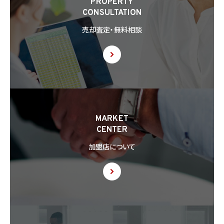
PROPERTY
(3) 第9項の定めに基づき共同利用する場合
CONSULTATION
8.2 第8.1項の定めにかかわらず、当社は、第4.1項各号のいずれかに該当する場合を除く
売却査定・無料相談
ほか、外国（個人情報保護法第28条に基づき個人情報保護委員会規則で指定される国
を除きます。）にある第三者（個人情報保護法第28条に基づき個人情報保護委員会規則
で指定される基準に適合する体制を整備している者を除きます。）に個人情報を提供する
場合には、あらかじめ外国にある第三者への提供を認める旨の本人の同意を得るもの
とします。
8.3 第8.2項に基づき外国にある第三者への提供につき本人の同意を得る場合、以下の
事項について本人に情報を提供するものとします。但し、第1号の事項が特定できない場
合、第1号及び第2号の事項に代えて、第1号の事項が特定できない旨及びその理由、並び
に当該事項に代わる本人に参考となるべき情報があれば当該情報を提供するものとし
MARKET
ます。
CENTER
(1) 当該外国の名称
(2) 当該外国における個人情報の保護に関する制度に関する情報
加盟店について
(3) 当該第三者が講じる個人情報の保護のための措置に関する情報（当該情報を提供
できない場合は、その旨及びその理由）
8.4 当社は、個人情報を第三者に提供したときは、個人情報保護法第29条に従い、記録
の作成及び保存を行います。
8.5 当社は、第三者から個人情報の提供を受けるに際しては、個人情報保護法第30条
に従い、必要な確認を行い、当該確認にかかる記録の作成及び保存を行うものとします。