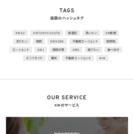
2）個人データを取り扱う機器、電子媒体及び書類等の盗難又は紛失等を防止するため
の措置を講じるとともに、事業所内の移動を含め、当該機器、電子媒体等を持ち運ぶ場
TAGS
合、容易に個人データが判明しないよう措置を実施
話題のハッシュタグ
技術的安全管理措置
1）アクセス制御を実施して、担当者及び取り扱う個人情報データベース等の範囲を限定
2）個人データを取り扱う情報システムを外部からの不正アクセス又は不正ソフトウェア
KW AZ
KW TOKYO SOUTH
新宿区
買いたい
KW新宿
から保護する仕組みを導入
売りたい
相続
KW KOBE
不動産エージェント
相続税
外的環境の把握
エージェント
KWJ
相続対策
KWS
借りたい
食べ歩き
個人データを保管しているA国における個人情報の保護に関する制度を把握した上で安
エリアガイド
横浜
不動産エージェント
8×8
全管理措置を実施
7. 漏洩時の報告等
当社は、当社の取り扱う個人情報の漏洩、滅失、毀損等の事態が生じた場合において、個
人情報保護法の定めに基づき個人情報保護委員会への報告及び本人への通知を要す
る場合には、かかる報告及び通知を行います。
OUR SERVICE
8. 第三者提供
8.1 当社は、第4.1項各号のいずれかに該当する場合を除くほか、あらかじめ本人の同意を
KWのサービス
得ないで、個人情報を第三者に提供しません。但し、次に掲げる場合は上記に定める第三
者への提供には該当しません。
(1) 利用目的の達成に必要な範囲内において個人情報の取扱いの全部又は一部を委託
することに伴って個人情報を提供する場合
(2) 合併その他の事由による事業の承継に伴って個人情報が提供される場合