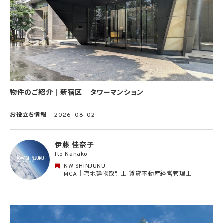
(9) 雇用管理及び社内手続のため（役職員の個人情報について）、並びに人材採用活動
における選考及び連絡のため（応募者の個人情報について）
(10) KWエージェント並びに当社及びKW加盟店の役職員に関する情報に関して、当該
情報を当社又はKWライセンサーが運営するウェブサイト（当社又はKWライセンサーか
ら委託を受けた第三者によって運営されるウェブサイトを含み、当該ウェブサイトが一般
向けに公開される場合を含みます。）上に掲載するため
(11) 株主管理、会社法その他法令上の手続対応のため（株主、新株予約権者等の個人情
報について）
(12) 当社のサービスを通じて実施された不動産に関する取引の実績について、個人を識
別できない形式に加工した統計データを作成するため
(13) その他、上記利用目的に付随する目的のため
物件のご紹介｜新宿区｜タワーマンション
2.2 第2.1項第7号に基づいて個人情報の提供を受けた第三者は、当社サービスに関連す
お役立ち情報
2026-08-02
る運営、サービスの利用状況等を分析した情報を用いたシステムの改善及び開発並びに
マーケティング、宣伝又は広告等を行う目的で、個人情報を利用いたします。但し、個人情
報の主体である個人（以下「本人」といいます。）が、これらの利用目的で個人情報を利用
伊藤 佳奈子
することについて同意を撤回し又は異議を述べた場合には、当社はただちにその旨を当
Ito Kanako
該第三者に通知するものとします。
KW SHINJUKU
3. 個人情報利用目的の変更
MCA｜宅地建物取引士 賃貸不動産経営管理士
当社は、個人情報の利用目的を関連性を有すると合理的に認められる範囲内において
変更することがあり、変更した場合には本人に通知し又は公表します。
4. 個人情報利用の制限
4.1 当社は、個人情報保護法その他の法令により許容される場合を除き、本人の同意を得