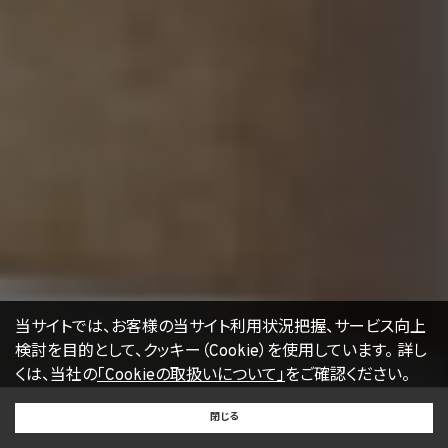
により送付し、電報を送達し、ファックス若しくは電磁的方法を用いて送信し、又は住居を
訪問するために、当該仮名加工情報に含まれる連絡先その他の情報を利用しないものと
します。
(6) 仮名加工情報については、第7項及び第10項から第12項までの規定を適用しない
ものとします。
14.4 当社は、仮名加工情報（個人情報であるものを除く。以下本第14.4項において同じ。）
について、以下の定めに従います。
(1) 当社は、法令に基づく場合を除くほか、仮名加工情報を第三者に提供しません。但
し、第8.1項各号に掲げる場合は上記に定める第三者への提供には該当しません。
(2) 当社は、仮名加工情報の漏洩などのリスクに対して、仮名加工情報の安全管理が
図られるよう、当社の従業員に対し、必要かつ適切な監督を行います。また、当社は、仮名
加工情報の取扱いの全部又は一部を委託する場合は、委託先において個人情報の安全
管理が図られるよう、必要かつ適切な監督を行います。
(3) 当社は、仮名加工情報を取り扱うに当たっては、当該仮名加工情報の作成に用いら
れた個人情報に係る本人を識別するために、削除情報等を取得し、又は当該仮名加工情
報を他の情報と照合しないものとします。
(4) 当社は、仮名加工情報を取り扱うにあたっては、電話をかけ、郵便若しくは信書便に
当サイトでは、お客様の当サイト利用状況把握、サービス向上
より送付し、電報を送達し、ファックス若しくは電磁的方法を用いて送信し、又は住居を訪
検討を目的として、クッキー（Cookie）を使用しています。
詳し
問するために、当該仮名加工情報に含まれる連絡先その他の情報を利用しないものとし
くは、当社の
「Cookieの取扱いについて」
をご確認ください。
ます。
BUY
SELL
RENT
15. 匿名加工情報の取扱い
閉じる
買いたい
売りたい
借りたい
15.1 当社は、匿名加工情報（個人情報保護法第2条第6項に定めるものを意味し、同法第