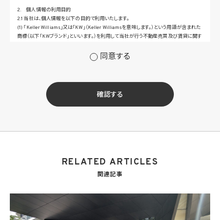
2. 個人情報の利用目的
2.1 当社は、個人情報を以下の目的で利用いたします。
(1) 「Keller Williams」又は「KW」（Keller Williamsを意味します。）という用語が含まれた
商標（以下「KWブランド」といいます。）を利用して当社が行う不動産売買及び賃貸に関す
るサービスその他の当社が運営するサービス（以下総称して「当社サービス」といいます。）
の提供のため
同意する
(2) 当社サービス及び当社がKWブランドのライセンスを行う対象となる事業者（サブラ
イセンシー。以下「KW加盟店」といいます。）におけるサービスに関するご案内、お問い合
せ等への対応のため
(3) 当社の商品、サービス等のご案内のため
確認する
(4) 当社サービスに関する当社の規約、ポリシー等（以下「規約等」といいます。）に違反す
る行為に対する対応のため
(5) 当社サービスに関する規約等の変更などを通知するため
(6) サービス利用の状況等に関する情報を分析して当社のサービスの改善、新サービス
の開発等に役立てるため
(7) ①KWブランドのライセンサー（以下「KWライセンサー」といいます。）、②KWブランド
を使用する第三者及び③KWブランドを使用するサービスの管理に関わる第三者（いずれ
RELATED ARTICLES
も外国に所在する場合を含みます。）に対し個人情報（(i)当社サービスにおける顧客に関
する情報、(ii)物件情報、及び(iii)KWエージェントに関する情報を含みます。）を提供する
関連記事
ため。なお、KWエージェントとは、KW加盟店の業務に従事する個人を意味します。また、
顧客に関する情報は、当該顧客に関する情報のうち、物件情報を除く部分を意味します。
(8) 当社サービスを介して販売等が行われる物件に関する情報について、当社、KWライ
センサー、その他KWブランドを利用して事業を行う事業者のポータルサイト、ウェブ広
告、その他インターネット上において公開するため