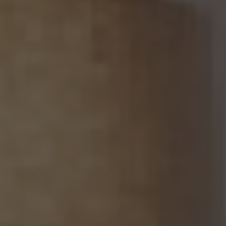
14.1 当社は、仮名加工情報（個人情報保護法第2条第5項に定めるものを意味し、同法第
16条第5項に定める仮名加工情報データベース等を構成するものに限ります。以下同
じ。）を作成するときは、個人情報保護委員会規則で定める基準に従い、個人情報を加工
するものとします。
14.2 当社は、仮名加工情報を作成したとき、又は仮名加工情報及び当該仮名加工情報に
係る削除情報等（個人情報保護法第41条第2項に定めるものを意味します。以下同じ。）
を取得したときは、削除情報等の漏えいを防止するために必要なものとして個人情報保
護委員会規則で定める基準に従い、削除情報等の安全管理のための措置を講じるもの
とします。
14.3 当社は、仮名加工情報（個人情報であるものに限ります。以下本第14.3項において同
じ。）について、以下の定めに従います。
(1) 当社は、第4.1項の規定にかかわらず、法令に基づく場合を除くほか、利用目的の達
成に必要な範囲を超えて、仮名加工情報を取り扱いません。
(2) 仮名加工情報についての第3項の適用については、同項中「関連性を有すると合理
的に認められる範囲内において変更する」とあるのは「変更する」と、「通知し又は公表し
ます」とあるのは「公表します」と、それぞれ読み替えるものとします。
(3) 当社は、第8.1項から第8.3項までの規定にかかわらず、法令に基づく場合を除くほ
か、仮名加工情報である個人データを第三者に提供しません。但し、第8.1項各号に掲げ
る場合は上記に定める第三者への提供には該当しません。
(4) 当社は、仮名加工情報を取り扱うに当たっては、当該仮名加工情報の作成に用いら
れた個人情報に係る本人を識別するために、当該仮名加工情報を他の情報と照合しな
いものとします。
(5) 当社は、仮名加工情報を取り扱うにあたっては、電話をかけ、郵便若しくは信書便