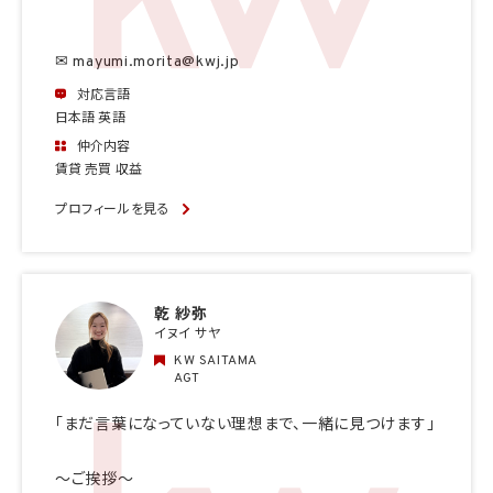
✉ mayumi.morita@kwj.jp
対応言語
日本語 英語
仲介内容
賃貸 売買 収益
プロフィールを見る
乾 紗弥
イヌイ サヤ
KW SAITAMA
AGT
「まだ言葉になっていない理想まで、一緒に見つけます」
〜ご挨拶〜