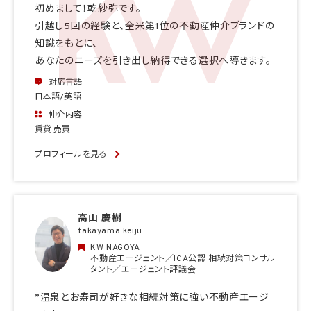
初めまして！乾紗弥です。
引越し5回の経験と、全米第1位の不動産仲介ブランドの
知識をもとに、
あなたのニーズを引き出し納得できる選択へ導きます。
対応言語
日本語/英語
仲介内容
賃貸 売買
プロフィールを見る
高山 慶樹
takayama keiju
KW NAGOYA
不動産エージェント／ICA公認 相続対策コンサル
タント／エージェント評議会
”温泉とお寿司が好きな相続対策に強い不動産エージ