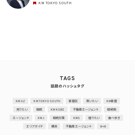
KW TOKYO SOUTH
TAGS
話題のハッシュタグ
KW AZ
KW TOKYO SOUTH
新宿区
買いたい
KW新宿
売りたい
相続
KW KOBE
不動産エージェント
相続税
エージェント
KWJ
相続対策
KWS
借りたい
食べ歩き
エリアガイド
横浜
不動産エージェント
8×8