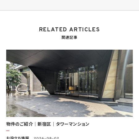
(5) 当社サービスに関する規約等の変更などを通知するため
(6) サービス利用の状況等に関する情報を分析して当社のサービスの改善、新サービス
の開発等に役立てるため
(7) ①KWブランドのライセンサー（以下「KWライセンサー」といいます。）、②KWブランド
を使用する第三者及び③KWブランドを使用するサービスの管理に関わる第三者（いずれ
RELATED ARTICLES
も外国に所在する場合を含みます。）に対し個人情報（(i)当社サービスにおける顧客に関
する情報、(ii)物件情報、及び(iii)KWエージェントに関する情報を含みます。）を提供する
関連記事
ため。なお、KWエージェントとは、KW加盟店の業務に従事する個人を意味します。また、
顧客に関する情報は、当該顧客に関する情報のうち、物件情報を除く部分を意味します。
(8) 当社サービスを介して販売等が行われる物件に関する情報について、当社、KWライ
センサー、その他KWブランドを利用して事業を行う事業者のポータルサイト、ウェブ広
告、その他インターネット上において公開するため
(9) 雇用管理及び社内手続のため（役職員の個人情報について）、並びに人材採用活動
における選考及び連絡のため（応募者の個人情報について）
(10) KWエージェント並びに当社及びKW加盟店の役職員に関する情報に関して、当該
情報を当社又はKWライセンサーが運営するウェブサイト（当社又はKWライセンサーか
ら委託を受けた第三者によって運営されるウェブサイトを含み、当該ウェブサイトが一般
向けに公開される場合を含みます。）上に掲載するため
(11) 株主管理、会社法その他法令上の手続対応のため（株主、新株予約権者等の個人情
報について）
(12) 当社のサービスを通じて実施された不動産に関する取引の実績について、個人を識
別できない形式に加工した統計データを作成するため
(13) その他、上記利用目的に付随する目的のため
物件のご紹介｜新宿区｜タワーマンション
2.2 第2.1項第7号に基づいて個人情報の提供を受けた第三者は、当社サービスに関連す
お役立ち情報
2026-08-02