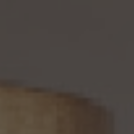
て取り扱われている、若しくは違法若しくは不当な行為を助長し、若しくは誘発するおそれ
がある方法により利用されているという理由により、又は本人の個人情報が偽りその他
不正の手段により取得されたものであるという理由により、個人情報保護法の定めに基
づきその利用の停止又は消去（以下「利用停止等」といいます。）を求められた場合、(2)
個人情報がご本人の同意なく第三者に提供されているという理由により、個人情報保護
法の定めに基づきその提供の停止（以下「提供停止」といいます。）を求められた場合、又
は(3)当社が本人の個人情報を利用する必要がなくなった場合、本人の個人情報にかか
る個人情報保護法第26条第1項本文に規定する事態が生じた場合その他本人の個人情
報の取扱により本人の権利又は正当な利益が害されるおそれがある場合に該当すると
いう理由により、個人情報保護法の定めに基づきその利用停止等又は提供停止を求め
られた場合において、そのご請求に理由があることが判明した場合には、本人ご自身か
らのご請求であることを確認の上で、遅滞なく個人情報の利用停止等又は提供停止を行
い、その旨を本人に通知します。但し、個人情報保護法その他の法令により、当社が利用
停止等又は提供停止の義務を負わない場合は、この限りではありません。
13. 個人関連情報の第三者提供
13.1 当社は、第三者が個人関連情報（個人情報保護法第2条第7項に定めるものを意味
し、同法第16条第7項に定める個人関連情報データベース等を構成するものに限ります。
以下同じ。）を個人データとして取得することが想定されるときは、第4.1項各号に掲げる
場合を除くほか、次に掲げる事項について、あらかじめ個人情報保護委員会規則で定め
るところにより確認することをしないで、当該個人関連情報を当該第三者に提供しませ
ん。
(1) 当該第三者が当社から個人関連情報の提供を受けて本人が識別される個人データ
として取得することを認める旨の本人の同意が得られていること。
(2) 外国にある第三者への提供にあっては、前号の本人の同意を得ようとする場合にお