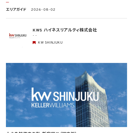
で定めるところにより、次に掲げる事項の確認を行います。ただし、当該第三者による当
エリアガイド
2026-08-02
該個人情報の提供が第4.1項各号のいずれかに該当する場合又は第8.1項各号のいずれ
かに該当する場合を除きます。
(1) 当該第三者の氏名又は名称及び住所、並びに法人の場合はその代表者（法人でない
団体で代表者又は管理人の定めのあるものの場合は、その代表者又は管理人）の氏名
KWS ハイネスリアルティ株式会社
(2) 当該第三者による当該個人情報の取得の経緯
- -
KW SHINJUKU
6. 個人情報の安全管理
当社は、個人情報の紛失、破壊、改ざん及び漏洩などのリスクに対して、個人情報の安全
管理が図られるよう、当社の従業員に対し、必要かつ適切な監督を行います。また、当社
は、個人情報の取扱いの全部又は一部を委託する場合は、委託先において個人情報の安
全管理が図られるよう、必要かつ適切な監督を行います。当社の保有個人データに関す
る具体的な安全管理措置の内容は、以下のとおりです。
基本方針の策定
個人データの適正な取扱いの確保のため、「関係法令・ガイドライン等の遵守」、「質問及
び苦情処理の窓口」等についての基本方針として、本プライバシーポリシーを策定
個人データの取扱いに係る規律の整備
取得、利用、保存、提供、削除・廃棄等の段階ごとに、取扱方法、責任者・担当者及びその
任務等について個人データの取扱規程を策定
組織的安全管理措置
1）個人データの取扱いに関する責任者を設置するとともに、個人データを取り扱う従業