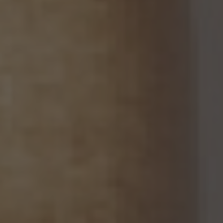
いて、個人情報保護委員会規則で定めるところにより、あらかじめ、当該外国における個
人情報の保護に関する制度、当該第三者が講ずる個人情報の保護のための措置その他
本人に参考となるべき情報が本人に提供されていること。
13.2 当社は、個人関連情報を第三者に提供したときは、個人情報保護法第31条に従い、
記録の作成及び保存を行います。
13.3 当社は、第三者から個人関連情報の提供を受けるに際しては、個人情報保護法第31
条に従い、必要な確認を行い、当該確認にかかる記録の作成及び保存を行うものとしま
す。
14. 仮名加工情報の取扱い
14.1 当社は、仮名加工情報（個人情報保護法第2条第5項に定めるものを意味し、同法第
16条第5項に定める仮名加工情報データベース等を構成するものに限ります。以下同
じ。）を作成するときは、個人情報保護委員会規則で定める基準に従い、個人情報を加工
するものとします。
14.2 当社は、仮名加工情報を作成したとき、又は仮名加工情報及び当該仮名加工情報に
係る削除情報等（個人情報保護法第41条第2項に定めるものを意味します。以下同じ。）
を取得したときは、削除情報等の漏えいを防止するために必要なものとして個人情報保
護委員会規則で定める基準に従い、削除情報等の安全管理のための措置を講じるもの
とします。
14.3 当社は、仮名加工情報（個人情報であるものに限ります。以下本第14.3項において同
じ。）について、以下の定めに従います。