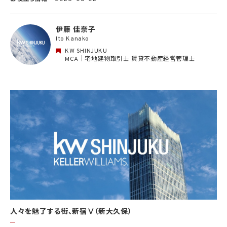
る運営、サービスの利用状況等を分析した情報を用いたシステムの改善及び開発並びに
マーケティング、宣伝又は広告等を行う目的で、個人情報を利用いたします。但し、個人情
報の主体である個人（以下「本人」といいます。）が、これらの利用目的で個人情報を利用
伊藤 佳奈子
することについて同意を撤回し又は異議を述べた場合には、当社はただちにその旨を当
Ito Kanako
該第三者に通知するものとします。
KW SHINJUKU
3. 個人情報利用目的の変更
MCA｜宅地建物取引士 賃貸不動産経営管理士
当社は、個人情報の利用目的を関連性を有すると合理的に認められる範囲内において
変更することがあり、変更した場合には本人に通知し又は公表します。
4. 個人情報利用の制限
4.1 当社は、個人情報保護法その他の法令により許容される場合を除き、本人の同意を得
ず、利用目的の達成に必要な範囲を超えて個人情報を取り扱いません。但し、次の場合は
この限りではありません。
(1) 法令に基づく場合
(2) 人の生命、身体又は財産の保護のために必要がある場合であって、本人の同意を得
ることが困難であるとき
(3) 公衆衛生の向上又は児童の健全な育成の推進のために特に必要がある場合であっ
て、本人の同意を得ることが困難であるとき
(4) 国の機関もしくは地方公共団体又はその委託を受けた者が法令の定める事務を遂
行することに対して協力する必要がある場合であって、本人の同意を得ることにより当該
事務の遂行に支障を及ぼすおそれがあるとき
(5) 学術研究機関等に個人データを提供する場合であって、当該学術研究機関等が当該
人々を魅了する街、新宿Ⅴ（新大久保）
個人データを学術研究目的で取り扱う必要があるとき（当該個人データを取り扱う目的
の一部が学術研究目的である場合を含み、個人の権利利益を不当に侵害するおそれが