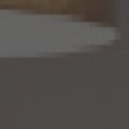
(1) 当社は、第4.1項の規定にかかわらず、法令に基づく場合を除くほか、利用目的の達
成に必要な範囲を超えて、仮名加工情報を取り扱いません。
(2) 仮名加工情報についての第3項の適用については、同項中「関連性を有すると合理
的に認められる範囲内において変更する」とあるのは「変更する」と、「通知し又は公表し
ます」とあるのは「公表します」と、それぞれ読み替えるものとします。
(3) 当社は、第8.1項から第8.3項までの規定にかかわらず、法令に基づく場合を除くほ
か、仮名加工情報である個人データを第三者に提供しません。但し、第8.1項各号に掲げ
る場合は上記に定める第三者への提供には該当しません。
(4) 当社は、仮名加工情報を取り扱うに当たっては、当該仮名加工情報の作成に用いら
れた個人情報に係る本人を識別するために、当該仮名加工情報を他の情報と照合しな
いものとします。
(5) 当社は、仮名加工情報を取り扱うにあたっては、電話をかけ、郵便若しくは信書便
により送付し、電報を送達し、ファックス若しくは電磁的方法を用いて送信し、又は住居を
訪問するために、当該仮名加工情報に含まれる連絡先その他の情報を利用しないものと
します。
(6) 仮名加工情報については、第7項及び第10項から第12項までの規定を適用しない
ものとします。
14.4 当社は、仮名加工情報（個人情報であるものを除く。以下本第14.4項において同じ。）
について、以下の定めに従います。
(1) 当社は、法令に基づく場合を除くほか、仮名加工情報を第三者に提供しません。但
し、第8.1項各号に掲げる場合は上記に定める第三者への提供には該当しません。
(2) 当社は、仮名加工情報の漏洩などのリスクに対して、仮名加工情報の安全管理が
図られるよう、当社の従業員に対し、必要かつ適切な監督を行います。また、当社は、仮名
加工情報の取扱いの全部又は一部を委託する場合は、委託先において個人情報の安全