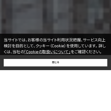
〒105-0001 東京都港区虎ノ門一丁目17番1号
エージェント・グロース株式会社
代表取締役社長 山本豪
個人情報お問合せ担当
E-mail：
kwjapan@kwj.jp
（なお、受付時間は、平日9時から17時までとさせていただきます。）
18. 継続的改善
当社は、個人情報の取扱いに関する運用状況を適宜見直し、継続的な改善に努めるもの
当サイトでは、お客様の当サイト利用状況把握、サービス向上
とし、必要に応じて、本プライバシーポリシーを変更することがあります。
検討を目的として、クッキー（Cookie）を使用しています。
詳し
くは、当社の
「Cookieの取扱いについて」
をご確認ください。
【2022年4月1日改訂】
BUY
SELL
RENT
閉じる
買いたい
売りたい
借りたい