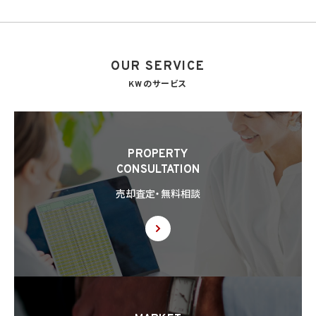
7. 漏洩時の報告等
当社は、当社の取り扱う個人情報の漏洩、滅失、毀損等の事態が生じた場合において、個
人情報保護法の定めに基づき個人情報保護委員会への報告及び本人への通知を要す
る場合には、かかる報告及び通知を行います。
OUR SERVICE
8. 第三者提供
8.1 当社は、第4.1項各号のいずれかに該当する場合を除くほか、あらかじめ本人の同意を
KWのサービス
得ないで、個人情報を第三者に提供しません。但し、次に掲げる場合は上記に定める第三
者への提供には該当しません。
(1) 利用目的の達成に必要な範囲内において個人情報の取扱いの全部又は一部を委託
することに伴って個人情報を提供する場合
(2) 合併その他の事由による事業の承継に伴って個人情報が提供される場合
PROPERTY
(3) 第9項の定めに基づき共同利用する場合
CONSULTATION
8.2 第8.1項の定めにかかわらず、当社は、第4.1項各号のいずれかに該当する場合を除く
売却査定・無料相談
ほか、外国（個人情報保護法第28条に基づき個人情報保護委員会規則で指定される国
を除きます。）にある第三者（個人情報保護法第28条に基づき個人情報保護委員会規則
で指定される基準に適合する体制を整備している者を除きます。）に個人情報を提供する
場合には、あらかじめ外国にある第三者への提供を認める旨の本人の同意を得るもの
とします。
8.3 第8.2項に基づき外国にある第三者への提供につき本人の同意を得る場合、以下の
事項について本人に情報を提供するものとします。但し、第1号の事項が特定できない場
合、第1号及び第2号の事項に代えて、第1号の事項が特定できない旨及びその理由、並び
に当該事項に代わる本人に参考となるべき情報があれば当該情報を提供するものとし