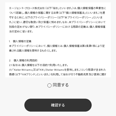
エージェント・グロース株式会社（以下「当社」といいます。）は、個人情報保護の重要性に
ついて認識し、個人情報の保護に関する法律（以下「個人情報保護法」といいます。）を遵
守すると共に、以下のプライバシーポリシー（以下「本プライバシーポリシー」といいま
す。）に従い、適切な取扱い及び保護に努めます。なお、本プライバシーポリシーにおいて
別段の定めがない限り、本プライバシーポリシーにおける用語の定義は、個人情報保護
法の定めに従います。
1. 個人情報の定義
本プライバシーポリシーにおいて、個人情報とは、個人情報保護法第2条第1項により定
義される個人情報を意味するものとします。
2. 個人情報の利用目的
2.1 当社は、個人情報を以下の目的で利用いたします。
(1) 「Keller Williams」又は「KW」（Keller Williamsを意味します。）という用語が含まれた
商標（以下「KWブランド」といいます。）を利用して当社が行う不動産売買及び賃貸に関す
るサービスその他の当社が運営するサービス（以下総称して「当社サービス」といいます。）
の提供のため
同意する
(2) 当社サービス及び当社がKWブランドのライセンスを行う対象となる事業者（サブラ
イセンシー。以下「KW加盟店」といいます。）におけるサービスに関するご案内、お問い合
せ等への対応のため
(3) 当社の商品、サービス等のご案内のため
確認する
(4) 当社サービスに関する当社の規約、ポリシー等（以下「規約等」といいます。）に違反す
る行為に対する対応のため