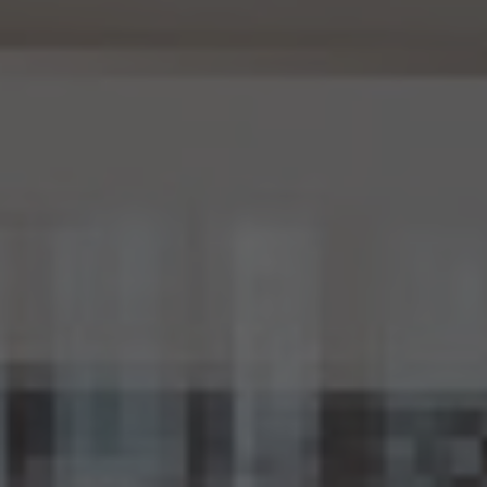
に含まれる個人に関する情報の項目及びその提供の方法について公表するとともに、当
該第三者に対して、当該提供に係る情報が匿名加工情報である旨を明示します。
15.5 当社は、匿名加工情報を取り扱うに当たっては、匿名加工情報の作成に用いられた
個人情報に係る本人を識別するために、(1)匿名加工情報を他の情報と照合すること、及
び(2)当該個人情報から削除された記述等若しくは個人識別符号又は個人情報保護法
第43条第1項の規定により行われた加工の方法に関する情報を取得すること（(2)は第
三者から提供を受けた当該匿名加工情報についてのみ）を行わないものとします。
15.6 当社は、匿名加工情報の安全管理のために必要かつ適切な措置、匿名加工情報の
作成その他の取扱いに関する苦情の処理その他の匿名加工情報の適正な取扱いを確保
するために 必要な措置を自ら講じ、かつ、当該措置の内容を公表するよう努めるものと
します。
16. Cookie（クッキー）その他の技術の利用
当社のサービスは、Cookie及びこれに類する技術を利用することがあります。これらの技
術は、当社による当社のサービスの利用状況等の把握に役立ち、サービス向上に資する
ものです。Cookieを無効化されたいユーザーは、ウェブブラウザの設定を変更することに
よりCookieを無効化することができます。但し、Cookieを無効化すると、当社のサービス
の一部の機能をご利用いただけなくなる場合があります。
17. お問い合わせ
開示等のお申出、ご意見、ご質問、苦情のお申出その他個人情報の取扱いに関するお問
い合わせは、下記の窓口までお願い致します。
個人情報取扱事業者の名称、住所及び代表者氏名