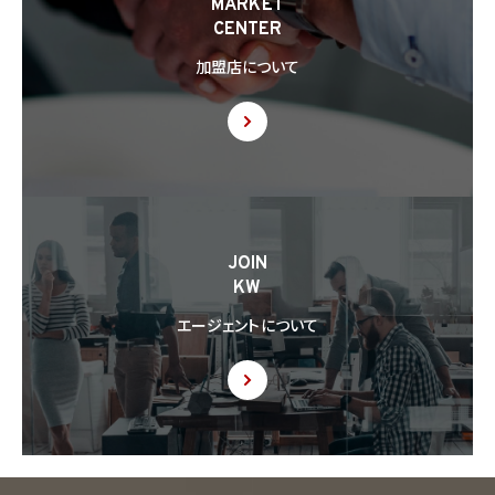
MARKET
ます。
CENTER
(1) 当該外国の名称
(2) 当該外国における個人情報の保護に関する制度に関する情報
加盟店について
(3) 当該第三者が講じる個人情報の保護のための措置に関する情報（当該情報を提供
できない場合は、その旨及びその理由）
8.4 当社は、個人情報を第三者に提供したときは、個人情報保護法第29条に従い、記録
の作成及び保存を行います。
8.5 当社は、第三者から個人情報の提供を受けるに際しては、個人情報保護法第30条
に従い、必要な確認を行い、当該確認にかかる記録の作成及び保存を行うものとします。
8.6 当社は、個人情報を第三者に提供した第三者から、個人情報の第三者提供及び提
JOIN
供された個人情報の利用方法について本人の同意を取得したことを証する記録を提出
KW
するように求められた場合、当該第三者に対し当該記録を提出することがあります。
エージェントについて
9. 共同利用
9.1 当社が運営するウェブサイトの問合せフォームから当社に連絡を行ったお客様から取
得した情報に関して、当社は、KW加盟店との間で、下記の通り、個人情報を共同利用しま
す。以下、KW加盟店は、当社が運営する下記のウェブサイト上で、KW加盟店として掲載さ
れている事業者を意味するものとします。
https://kellerwilliams.jp/kamei-ten/
(1) 共同して利用される個人情報の項目
(i) 当社が運営するウェブサイトの問合せフォームから当社に連絡を行ったお客様の氏
名、メールアドレス、その他当該連絡に含まれる個人情報