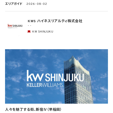
ある場合を除きます。）。
エリアガイド
2026-08-02
4.2 当社は、違法又は不当な行為を助長し、又は誘発するおそれがある方法により個人
情報を利用しません。
KWS ハイネスリアルティ株式会社
- -
5. 個人情報の適正な取得
5.1 当社は、適正に個人情報を取得し、偽りその他不正の手段により取得しません。
KW SHINJUKU
5.2 当社は、次の場合を除き、あらかじめ本人の同意を得ないで、要配慮個人情報（個人
情報保護法第2条第3項に定義されるものを意味します。）を取得しません。
(1) 第4.1項第1号から第4号までのいずれかに該当する場合
(2) 学術研究機関等から要配慮個人情報を取得する場合であって、当該要配慮個人情報
を学術研究目的で取得する必要があるとき（当該要配慮個人情報を取得する目的の一
部が学術研究目的である場合を含み、個人の権利利益を不当に侵害するおそれがある
場合を除きます。）（当該個人情報取扱事業者と当該学術研究機関等が共同して学術研
究を行う場合に限ります。）
(3) 当該要配慮個人情報が、本人、国の機関、地方公共団体、学術研究機関等、個人情報
保護法第57条第1項各号に掲げる者その他個人情報保護委員会規則で定める者により
公開されている場合
(4) 本人を目視し、又は撮影することにより、その外形上明らかな要配慮個人情報を取得
する場合
(5) 第三者から要配慮個人情報の提供を受ける場合であって、当該第三者による当該提
供が第8.1項各号のいずれかに該当するとき
人々を魅了する街、新宿Ⅳ（早稲田）
5.3 当社は、第三者から個人情報の提供を受けるに際しては、個人情報保護委員会規則