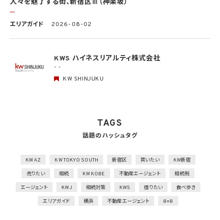
者及び当該従業者が取り扱う個人データの範囲を明確化し、法や取扱規程に違反してい
人々を魅了する街、新宿区Ⅲ（神楽坂）
る事実又は兆候を把握した場合の責任者への報告連絡体制を整備
2）個人データの取扱状況について、定期的に自己点検を実施するとともに、他部署や外
エリアガイド
2026-08-02
部の者による監査を実施
人的安全管理措置
1）個人データの取扱いに関する留意事項について、従業者に定期的な研修を実施
KWS ハイネスリアルティ株式会社
2）個人データについての秘密保持に関する事項を就業規則に記載
- -
KW SHINJUKU
物理的安全管理措置
1）個人データを取り扱う区域において、従業者の入退室管理及び持ち込む機器等の制限
を行うとともに、権限を有しない者による個人データの閲覧を防止する措置を実施
2）個人データを取り扱う機器、電子媒体及び書類等の盗難又は紛失等を防止するため
の措置を講じるとともに、事業所内の移動を含め、当該機器、電子媒体等を持ち運ぶ場
TAGS
合、容易に個人データが判明しないよう措置を実施
話題のハッシュタグ
技術的安全管理措置
1）アクセス制御を実施して、担当者及び取り扱う個人情報データベース等の範囲を限定
2）個人データを取り扱う情報システムを外部からの不正アクセス又は不正ソフトウェア
KW AZ
KW TOKYO SOUTH
新宿区
買いたい
KW新宿
から保護する仕組みを導入
売りたい
相続
KW KOBE
不動産エージェント
相続税
外的環境の把握
エージェント
KWJ
相続対策
KWS
借りたい
食べ歩き
個人データを保管しているA国における個人情報の保護に関する制度を把握した上で安
エリアガイド
横浜
不動産エージェント
8×8
全管理措置を実施