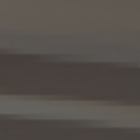
本人が所属する各KW加盟店の個人情報保護方針に記載の通り。
10. 個人情報の開示
10.1 当社は、本人から、個人情報保護法の定めに基づき個人情報の開示を求められたと
きは、本人ご自身からのご請求であることを確認の上で、本人に対し、遅滞なく開示を行
います（当該個人情報が存在しないときにはその旨を通知いたします。）。但し、個人情報
保護法その他の法令により、当社が開示の義務を負わない場合は、この限りではありま
せん。
10.2 前項の定めは、本人が識別される個人情報にかかる、第8.4項に基づき作成した第
三者への提供にかかる記録及び第8.5項に基づき作成した第三者からの提供にかかる
記録について準用するものとします。
11. 個人情報の訂正等
当社は、本人から、個人情報が真実でないという理由によって、個人情報保護法の定めに
基づきその内容の訂正、追加又は削除（以下「訂正等」といいます。）を求められた場合に
は、本人ご自身からのご請求であることを確認の上で、利用目的の達成に必要な範囲内
において、遅滞なく必要な調査を行い、その結果に基づき、個人情報の内容の訂正等を行
い、その旨を本人に通知します（訂正等を行わない旨の決定をしたときは、本人に対しそ
の旨を通知いたします。）。但し、個人情報保護法その他の法令により、当社が訂正等の義
務を負わない場合は、この限りではありません。
12. 個人情報の利用停止等
当社は、本人から、(1)本人の個人情報が、あらかじめ公表された利用目的の範囲を超え