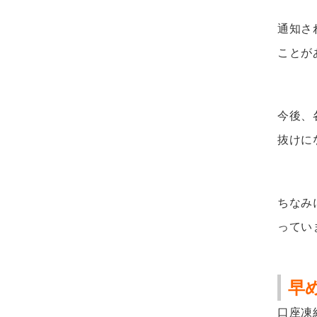
通知さ
ことが
今後、
抜けに
ちなみ
ってい
早
口座凍