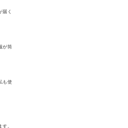
が届く
報が筒
私も使
ます。