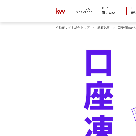
BUY
SE
OUR
SERVICES
買いたい
売
不動産サイト総合トップ
新着記事
口座凍結か