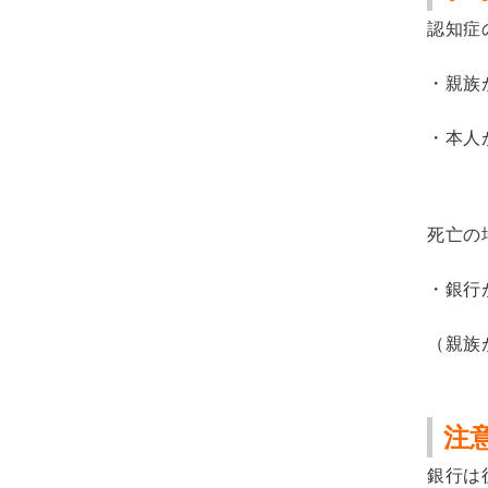
認知症
・親族
・本人
死亡の
・銀行
（親族
注
銀行は