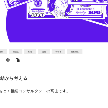
相続
相続税
税金
国税
税務署
税務調査
凍結から考える
ちは！相続コンサルタントの髙山です。