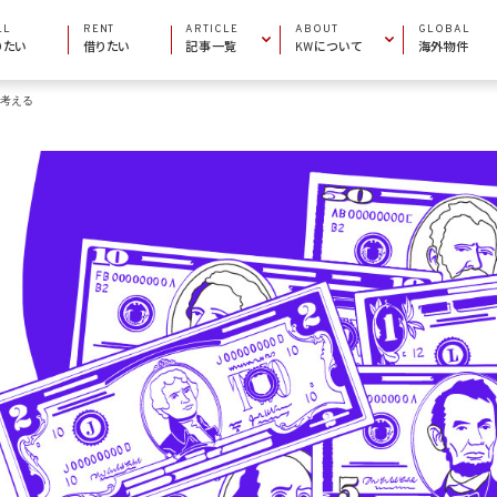
LL
RENT
ARTICLE
ABOUT
GLOBAL
りたい
借りたい
記事一覧
KWについて
海外物件
ら考える
INFORMATION
COMPANY INFO
お役立ち情報
会社概要
AREA GUIDE
MARKET CENTERS
エリアガイド
加盟店一覧
PROPERTY ARTICLE
BECOME AN AGENT
物件特集
エージェントになりたい