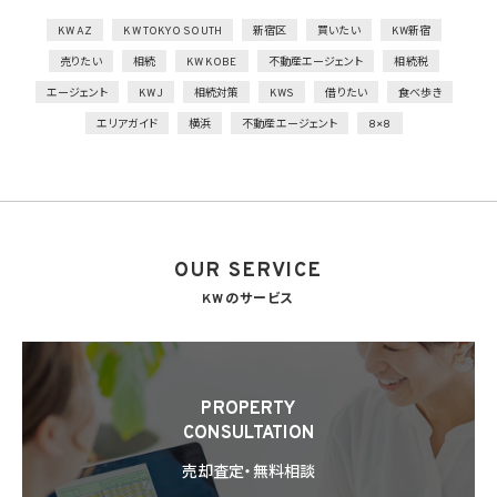
1）アクセス制御を実施して、担当者及び取り扱う個人情報データベース等の範囲を限定
2）個人データを取り扱う情報システムを外部からの不正アクセス又は不正ソフトウェア
KW AZ
KW TOKYO SOUTH
新宿区
買いたい
KW新宿
から保護する仕組みを導入
売りたい
相続
KW KOBE
不動産エージェント
相続税
外的環境の把握
エージェント
KWJ
相続対策
KWS
借りたい
食べ歩き
個人データを保管しているA国における個人情報の保護に関する制度を把握した上で安
エリアガイド
横浜
不動産エージェント
8×8
全管理措置を実施
7. 漏洩時の報告等
当社は、当社の取り扱う個人情報の漏洩、滅失、毀損等の事態が生じた場合において、個
人情報保護法の定めに基づき個人情報保護委員会への報告及び本人への通知を要す
る場合には、かかる報告及び通知を行います。
OUR SERVICE
8. 第三者提供
8.1 当社は、第4.1項各号のいずれかに該当する場合を除くほか、あらかじめ本人の同意を
KWのサービス
得ないで、個人情報を第三者に提供しません。但し、次に掲げる場合は上記に定める第三
者への提供には該当しません。
(1) 利用目的の達成に必要な範囲内において個人情報の取扱いの全部又は一部を委託
することに伴って個人情報を提供する場合
(2) 合併その他の事由による事業の承継に伴って個人情報が提供される場合
PROPERTY
(3) 第9項の定めに基づき共同利用する場合
CONSULTATION
8.2 第8.1項の定めにかかわらず、当社は、第4.1項各号のいずれかに該当する場合を除く
売却査定・無料相談
ほか、外国（個人情報保護法第28条に基づき個人情報保護委員会規則で指定される国
を除きます。）にある第三者（個人情報保護法第28条に基づき個人情報保護委員会規則