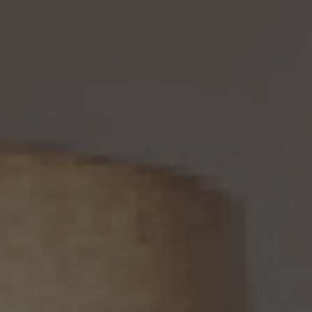
は、本人ご自身からのご請求であることを確認の上で、利用目的の達成に必要な範囲内
において、遅滞なく必要な調査を行い、その結果に基づき、個人情報の内容の訂正等を行
い、その旨を本人に通知します（訂正等を行わない旨の決定をしたときは、本人に対しそ
の旨を通知いたします。）。但し、個人情報保護法その他の法令により、当社が訂正等の義
務を負わない場合は、この限りではありません。
12. 個人情報の利用停止等
当社は、本人から、(1)本人の個人情報が、あらかじめ公表された利用目的の範囲を超え
て取り扱われている、若しくは違法若しくは不当な行為を助長し、若しくは誘発するおそれ
がある方法により利用されているという理由により、又は本人の個人情報が偽りその他
不正の手段により取得されたものであるという理由により、個人情報保護法の定めに基
づきその利用の停止又は消去（以下「利用停止等」といいます。）を求められた場合、(2)
個人情報がご本人の同意なく第三者に提供されているという理由により、個人情報保護
法の定めに基づきその提供の停止（以下「提供停止」といいます。）を求められた場合、又
は(3)当社が本人の個人情報を利用する必要がなくなった場合、本人の個人情報にかか
る個人情報保護法第26条第1項本文に規定する事態が生じた場合その他本人の個人情
報の取扱により本人の権利又は正当な利益が害されるおそれがある場合に該当すると
いう理由により、個人情報保護法の定めに基づきその利用停止等又は提供停止を求め
られた場合において、そのご請求に理由があることが判明した場合には、本人ご自身か
らのご請求であることを確認の上で、遅滞なく個人情報の利用停止等又は提供停止を行
い、その旨を本人に通知します。但し、個人情報保護法その他の法令により、当社が利用
停止等又は提供停止の義務を負わない場合は、この限りではありません。
13. 個人関連情報の第三者提供
13.1 当社は、第三者が個人関連情報（個人情報保護法第2条第7項に定めるものを意味