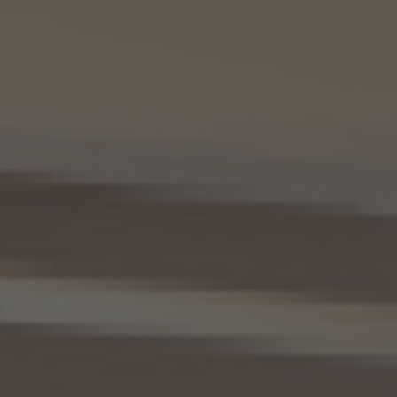
が所属する加盟店以外のKW加盟店を含む全KW加盟店との間で、下記の通り、個人情報
を共同利用します。
(1) 共同して利用される個人情報の項目
KWエージェントに関する、氏名、生年月日、性別、電話番号、電子メールアドレス、顔写真
等の情報
(2) 利用する者の利用目的
業務上又は緊急時の連絡（物件の問い合わせを含みます。）、金銭の支払い、法令上要求
される諸手続きへの対応、会社案内等への掲出、その他これらの事項に付随する目的
(3) 上記個人情報の管理について責任を有する者の氏名又は名称、住所、代表者名等
本人が所属する各KW加盟店の個人情報保護方針に記載の通り。
10. 個人情報の開示
10.1 当社は、本人から、個人情報保護法の定めに基づき個人情報の開示を求められたと
きは、本人ご自身からのご請求であることを確認の上で、本人に対し、遅滞なく開示を行
います（当該個人情報が存在しないときにはその旨を通知いたします。）。但し、個人情報
保護法その他の法令により、当社が開示の義務を負わない場合は、この限りではありま
せん。
10.2 前項の定めは、本人が識別される個人情報にかかる、第8.4項に基づき作成した第
三者への提供にかかる記録及び第8.5項に基づき作成した第三者からの提供にかかる
記録について準用するものとします。
11. 個人情報の訂正等
当社は、本人から、個人情報が真実でないという理由によって、個人情報保護法の定めに
基づきその内容の訂正、追加又は削除（以下「訂正等」といいます。）を求められた場合に