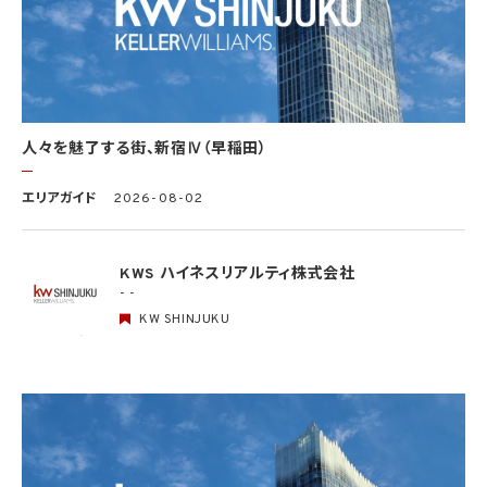
(3) 当該要配慮個人情報が、本人、国の機関、地方公共団体、学術研究機関等、個人情報
保護法第57条第1項各号に掲げる者その他個人情報保護委員会規則で定める者により
公開されている場合
(4) 本人を目視し、又は撮影することにより、その外形上明らかな要配慮個人情報を取得
する場合
(5) 第三者から要配慮個人情報の提供を受ける場合であって、当該第三者による当該提
供が第8.1項各号のいずれかに該当するとき
人々を魅了する街、新宿Ⅳ（早稲田）
5.3 当社は、第三者から個人情報の提供を受けるに際しては、個人情報保護委員会規則
で定めるところにより、次に掲げる事項の確認を行います。ただし、当該第三者による当
エリアガイド
2026-08-02
該個人情報の提供が第4.1項各号のいずれかに該当する場合又は第8.1項各号のいずれ
かに該当する場合を除きます。
(1) 当該第三者の氏名又は名称及び住所、並びに法人の場合はその代表者（法人でない
団体で代表者又は管理人の定めのあるものの場合は、その代表者又は管理人）の氏名
KWS ハイネスリアルティ株式会社
(2) 当該第三者による当該個人情報の取得の経緯
- -
KW SHINJUKU
6. 個人情報の安全管理
当社は、個人情報の紛失、破壊、改ざん及び漏洩などのリスクに対して、個人情報の安全
管理が図られるよう、当社の従業員に対し、必要かつ適切な監督を行います。また、当社
は、個人情報の取扱いの全部又は一部を委託する場合は、委託先において個人情報の安
全管理が図られるよう、必要かつ適切な監督を行います。当社の保有個人データに関す
る具体的な安全管理措置の内容は、以下のとおりです。
基本方針の策定
個人データの適正な取扱いの確保のため、「関係法令・ガイドライン等の遵守」、「質問及