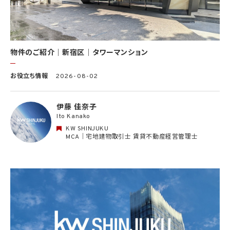
向けに公開される場合を含みます。）上に掲載するため
(11) 株主管理、会社法その他法令上の手続対応のため（株主、新株予約権者等の個人情
報について）
(12) 当社のサービスを通じて実施された不動産に関する取引の実績について、個人を識
別できない形式に加工した統計データを作成するため
(13) その他、上記利用目的に付随する目的のため
物件のご紹介｜新宿区｜タワーマンション
2.2 第2.1項第7号に基づいて個人情報の提供を受けた第三者は、当社サービスに関連す
お役立ち情報
2026-08-02
る運営、サービスの利用状況等を分析した情報を用いたシステムの改善及び開発並びに
マーケティング、宣伝又は広告等を行う目的で、個人情報を利用いたします。但し、個人情
報の主体である個人（以下「本人」といいます。）が、これらの利用目的で個人情報を利用
伊藤 佳奈子
することについて同意を撤回し又は異議を述べた場合には、当社はただちにその旨を当
Ito Kanako
該第三者に通知するものとします。
KW SHINJUKU
3. 個人情報利用目的の変更
MCA｜宅地建物取引士 賃貸不動産経営管理士
当社は、個人情報の利用目的を関連性を有すると合理的に認められる範囲内において
変更することがあり、変更した場合には本人に通知し又は公表します。
4. 個人情報利用の制限
4.1 当社は、個人情報保護法その他の法令により許容される場合を除き、本人の同意を得
ず、利用目的の達成に必要な範囲を超えて個人情報を取り扱いません。但し、次の場合は
この限りではありません。
(1) 法令に基づく場合
(2) 人の生命、身体又は財産の保護のために必要がある場合であって、本人の同意を得
ることが困難であるとき