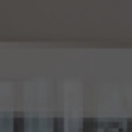
ものとします。
14.4 当社は、仮名加工情報（個人情報であるものを除く。以下本第14.4項において同じ。）
について、以下の定めに従います。
(1) 当社は、法令に基づく場合を除くほか、仮名加工情報を第三者に提供しません。但
し、第8.1項各号に掲げる場合は上記に定める第三者への提供には該当しません。
(2) 当社は、仮名加工情報の漏洩などのリスクに対して、仮名加工情報の安全管理が
図られるよう、当社の従業員に対し、必要かつ適切な監督を行います。また、当社は、仮名
加工情報の取扱いの全部又は一部を委託する場合は、委託先において個人情報の安全
管理が図られるよう、必要かつ適切な監督を行います。
(3) 当社は、仮名加工情報を取り扱うに当たっては、当該仮名加工情報の作成に用いら
れた個人情報に係る本人を識別するために、削除情報等を取得し、又は当該仮名加工情
報を他の情報と照合しないものとします。
(4) 当社は、仮名加工情報を取り扱うにあたっては、電話をかけ、郵便若しくは信書便に
より送付し、電報を送達し、ファックス若しくは電磁的方法を用いて送信し、又は住居を訪
問するために、当該仮名加工情報に含まれる連絡先その他の情報を利用しないものとし
ます。
15. 匿名加工情報の取扱い
15.1 当社は、匿名加工情報（個人情報保護法第2条第6項に定めるものを意味し、同法第
16条第6項に定める匿名加工情報データベース等を構成するものに限ります。以下同
じ。）を作成するときは、個人情報保護委員会規則で定める基準に従い、個人情報を加工
するものとします。
15.2 当社は、匿名加工情報を作成したときは、個人情報保護委員会規則で定める基準に