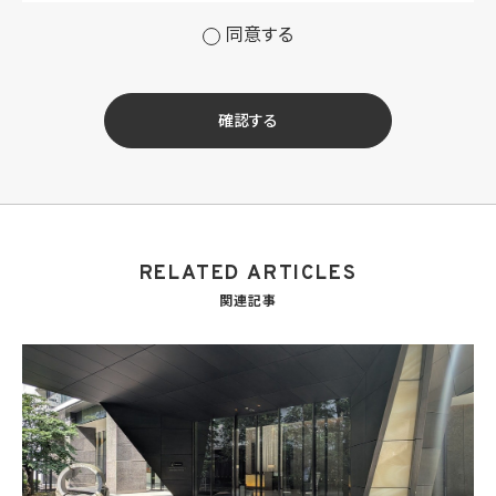
るサービスその他の当社が運営するサービス（以下総称して「当社サービス」といいます。）
の提供のため
同意する
(2) 当社サービス及び当社がKWブランドのライセンスを行う対象となる事業者（サブラ
イセンシー。以下「KW加盟店」といいます。）におけるサービスに関するご案内、お問い合
せ等への対応のため
(3) 当社の商品、サービス等のご案内のため
確認する
(4) 当社サービスに関する当社の規約、ポリシー等（以下「規約等」といいます。）に違反す
る行為に対する対応のため
(5) 当社サービスに関する規約等の変更などを通知するため
(6) サービス利用の状況等に関する情報を分析して当社のサービスの改善、新サービス
の開発等に役立てるため
(7) ①KWブランドのライセンサー（以下「KWライセンサー」といいます。）、②KWブランド
を使用する第三者及び③KWブランドを使用するサービスの管理に関わる第三者（いずれ
RELATED ARTICLES
も外国に所在する場合を含みます。）に対し個人情報（(i)当社サービスにおける顧客に関
する情報、(ii)物件情報、及び(iii)KWエージェントに関する情報を含みます。）を提供する
関連記事
ため。なお、KWエージェントとは、KW加盟店の業務に従事する個人を意味します。また、
顧客に関する情報は、当該顧客に関する情報のうち、物件情報を除く部分を意味します。
(8) 当社サービスを介して販売等が行われる物件に関する情報について、当社、KWライ
センサー、その他KWブランドを利用して事業を行う事業者のポータルサイト、ウェブ広
告、その他インターネット上において公開するため
(9) 雇用管理及び社内手続のため（役職員の個人情報について）、並びに人材採用活動
における選考及び連絡のため（応募者の個人情報について）
(10) KWエージェント並びに当社及びKW加盟店の役職員に関する情報に関して、当該
情報を当社又はKWライセンサーが運営するウェブサイト（当社又はKWライセンサーか
ら委託を受けた第三者によって運営されるウェブサイトを含み、当該ウェブサイトが一般