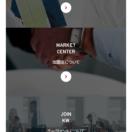
で指定される基準に適合する体制を整備している者を除きます。）に個人情報を提供する
場合には、あらかじめ外国にある第三者への提供を認める旨の本人の同意を得るもの
とします。
8.3 第8.2項に基づき外国にある第三者への提供につき本人の同意を得る場合、以下の
事項について本人に情報を提供するものとします。但し、第1号の事項が特定できない場
合、第1号及び第2号の事項に代えて、第1号の事項が特定できない旨及びその理由、並び
に当該事項に代わる本人に参考となるべき情報があれば当該情報を提供するものとし
MARKET
ます。
CENTER
(1) 当該外国の名称
(2) 当該外国における個人情報の保護に関する制度に関する情報
加盟店について
(3) 当該第三者が講じる個人情報の保護のための措置に関する情報（当該情報を提供
できない場合は、その旨及びその理由）
8.4 当社は、個人情報を第三者に提供したときは、個人情報保護法第29条に従い、記録
の作成及び保存を行います。
8.5 当社は、第三者から個人情報の提供を受けるに際しては、個人情報保護法第30条
に従い、必要な確認を行い、当該確認にかかる記録の作成及び保存を行うものとします。
8.6 当社は、個人情報を第三者に提供した第三者から、個人情報の第三者提供及び提
JOIN
供された個人情報の利用方法について本人の同意を取得したことを証する記録を提出
KW
するように求められた場合、当該第三者に対し当該記録を提出することがあります。
エージェントについて