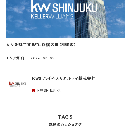
び苦情処理の窓口」等についての基本方針として、本プライバシーポリシーを策定
個人データの取扱いに係る規律の整備
取得、利用、保存、提供、削除・廃棄等の段階ごとに、取扱方法、責任者・担当者及びその
任務等について個人データの取扱規程を策定
組織的安全管理措置
1）個人データの取扱いに関する責任者を設置するとともに、個人データを取り扱う従業
者及び当該従業者が取り扱う個人データの範囲を明確化し、法や取扱規程に違反してい
人々を魅了する街、新宿区Ⅲ（神楽坂）
る事実又は兆候を把握した場合の責任者への報告連絡体制を整備
2）個人データの取扱状況について、定期的に自己点検を実施するとともに、他部署や外
エリアガイド
2026-08-02
部の者による監査を実施
人的安全管理措置
1）個人データの取扱いに関する留意事項について、従業者に定期的な研修を実施
KWS ハイネスリアルティ株式会社
2）個人データについての秘密保持に関する事項を就業規則に記載
- -
KW SHINJUKU
物理的安全管理措置
1）個人データを取り扱う区域において、従業者の入退室管理及び持ち込む機器等の制限
を行うとともに、権限を有しない者による個人データの閲覧を防止する措置を実施
2）個人データを取り扱う機器、電子媒体及び書類等の盗難又は紛失等を防止するため
の措置を講じるとともに、事業所内の移動を含め、当該機器、電子媒体等を持ち運ぶ場
TAGS
合、容易に個人データが判明しないよう措置を実施
話題のハッシュタグ
技術的安全管理措置