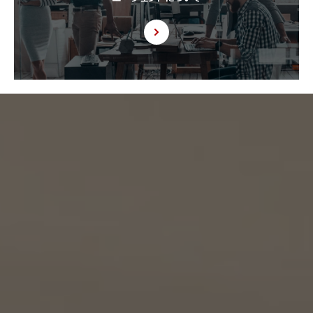
9. 共同利用
9.1 当社が運営するウェブサイトの問合せフォームから当社に連絡を行ったお客様から取
得した情報に関して、当社は、KW加盟店との間で、下記の通り、個人情報を共同利用しま
す。以下、KW加盟店は、当社が運営する下記のウェブサイト上で、KW加盟店として掲載さ
れている事業者を意味するものとします。
https://kellerwilliams.jp/kamei-ten/
(1) 共同して利用される個人情報の項目
(i) 当社が運営するウェブサイトの問合せフォームから当社に連絡を行ったお客様の氏
名、メールアドレス、その他当該連絡に含まれる個人情報
(ii) お客様が当社サービスを介して売買又は賃貸借することを希望される物件（物件の
持分も含む。）についての情報
(2) 利用する者の利用目的
(i) 前号(i)の情報については、当社又はKW加盟店（KWエージェント及びKW加盟店の役
職員を含みます。）から前号(i)に定めるお客様に対して連絡を行うこと。
(ii) 前号(ii)の情報については、KW加盟店（KWエージェント及びKW加盟店の役職員を
含みます。）において、物件についての営業活動、及び売買又は賃貸借に向けた仲介業務
を行うこと。
(3) 上記個人情報の管理について責任を有する者の名称、住所及び代表者氏名
エージェント・グロース株式会社（但し、KW加盟店（KWエージェント及びKW加盟店の役
職員を含みます。）がお客様に対して連絡を行った場合は、当該KW加盟店が責任を有す
るものとする。）
東京都港区虎ノ門一丁目17番1号
代表取締役 山本豪
9.2 当社は、KWエージェント及びKW加盟店の役職員に関する情報に関して、当該個人