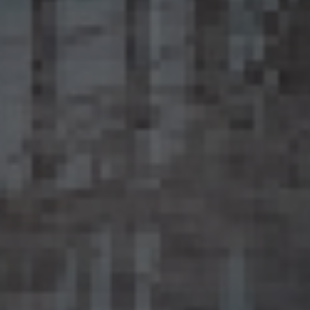
従い、安全管理のための措置を講じます。
15.3 当社は、匿名加工情報を作成したときは、個人情報保護委員会規則で定めるところ
により、当該匿名加工情報に含まれる個人に関する情報の項目を公表します。
15.4 当社は、匿名加工情報（当社が作成したもの及び第三者から提供を受けたものを含
みます。以下別段の定めがない限り同様とします。）を第三者に提供するときは、個人情報
保護委員会規則で定めるところにより、あらかじめ、 第三者に提供される匿名加工情報
に含まれる個人に関する情報の項目及びその提供の方法について公表するとともに、当
該第三者に対して、当該提供に係る情報が匿名加工情報である旨を明示します。
15.5 当社は、匿名加工情報を取り扱うに当たっては、匿名加工情報の作成に用いられた
個人情報に係る本人を識別するために、(1)匿名加工情報を他の情報と照合すること、及
び(2)当該個人情報から削除された記述等若しくは個人識別符号又は個人情報保護法
第43条第1項の規定により行われた加工の方法に関する情報を取得すること（(2)は第
三者から提供を受けた当該匿名加工情報についてのみ）を行わないものとします。
15.6 当社は、匿名加工情報の安全管理のために必要かつ適切な措置、匿名加工情報の
作成その他の取扱いに関する苦情の処理その他の匿名加工情報の適正な取扱いを確保
するために 必要な措置を自ら講じ、かつ、当該措置の内容を公表するよう努めるものと
します。
16. Cookie（クッキー）その他の技術の利用
当社のサービスは、Cookie及びこれに類する技術を利用することがあります。これらの技
術は、当社による当社のサービスの利用状況等の把握に役立ち、サービス向上に資する