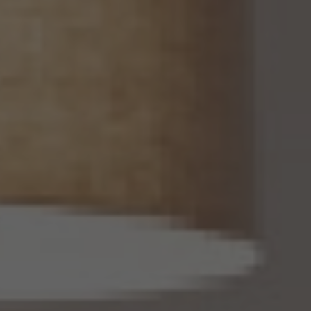
し、同法第16条第7項に定める個人関連情報データベース等を構成するものに限ります。
以下同じ。）を個人データとして取得することが想定されるときは、第4.1項各号に掲げる
場合を除くほか、次に掲げる事項について、あらかじめ個人情報保護委員会規則で定め
るところにより確認することをしないで、当該個人関連情報を当該第三者に提供しませ
ん。
(1) 当該第三者が当社から個人関連情報の提供を受けて本人が識別される個人データ
として取得することを認める旨の本人の同意が得られていること。
(2) 外国にある第三者への提供にあっては、前号の本人の同意を得ようとする場合にお
いて、個人情報保護委員会規則で定めるところにより、あらかじめ、当該外国における個
人情報の保護に関する制度、当該第三者が講ずる個人情報の保護のための措置その他
本人に参考となるべき情報が本人に提供されていること。
13.2 当社は、個人関連情報を第三者に提供したときは、個人情報保護法第31条に従い、
記録の作成及び保存を行います。
13.3 当社は、第三者から個人関連情報の提供を受けるに際しては、個人情報保護法第31
条に従い、必要な確認を行い、当該確認にかかる記録の作成及び保存を行うものとしま
す。
14. 仮名加工情報の取扱い
14.1 当社は、仮名加工情報（個人情報保護法第2条第5項に定めるものを意味し、同法第
16条第5項に定める仮名加工情報データベース等を構成するものに限ります。以下同
じ。）を作成するときは、個人情報保護委員会規則で定める基準に従い、個人情報を加工
するものとします。