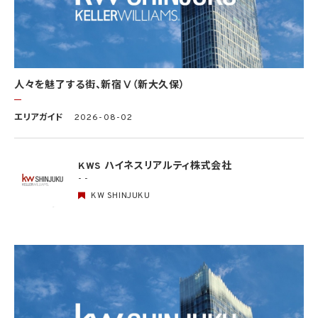
(3) 公衆衛生の向上又は児童の健全な育成の推進のために特に必要がある場合であっ
て、本人の同意を得ることが困難であるとき
(4) 国の機関もしくは地方公共団体又はその委託を受けた者が法令の定める事務を遂
行することに対して協力する必要がある場合であって、本人の同意を得ることにより当該
事務の遂行に支障を及ぼすおそれがあるとき
(5) 学術研究機関等に個人データを提供する場合であって、当該学術研究機関等が当該
人々を魅了する街、新宿Ⅴ（新大久保）
個人データを学術研究目的で取り扱う必要があるとき（当該個人データを取り扱う目的
の一部が学術研究目的である場合を含み、個人の権利利益を不当に侵害するおそれが
ある場合を除きます。）。
エリアガイド
2026-08-02
4.2 当社は、違法又は不当な行為を助長し、又は誘発するおそれがある方法により個人
情報を利用しません。
KWS ハイネスリアルティ株式会社
- -
5. 個人情報の適正な取得
5.1 当社は、適正に個人情報を取得し、偽りその他不正の手段により取得しません。
KW SHINJUKU
5.2 当社は、次の場合を除き、あらかじめ本人の同意を得ないで、要配慮個人情報（個人
情報保護法第2条第3項に定義されるものを意味します。）を取得しません。
(1) 第4.1項第1号から第4号までのいずれかに該当する場合
(2) 学術研究機関等から要配慮個人情報を取得する場合であって、当該要配慮個人情報
を学術研究目的で取得する必要があるとき（当該要配慮個人情報を取得する目的の一
部が学術研究目的である場合を含み、個人の権利利益を不当に侵害するおそれがある
場合を除きます。）（当該個人情報取扱事業者と当該学術研究機関等が共同して学術研
究を行う場合に限ります。）