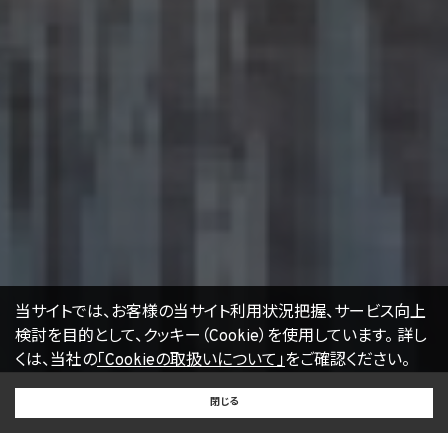
ものです。Cookieを無効化されたいユーザーは、ウェブブラウザの設定を変更することに
よりCookieを無効化することができます。但し、Cookieを無効化すると、当社のサービス
の一部の機能をご利用いただけなくなる場合があります。
17. お問い合わせ
開示等のお申出、ご意見、ご質問、苦情のお申出その他個人情報の取扱いに関するお問
い合わせは、下記の窓口までお願い致します。
個人情報取扱事業者の名称、住所及び代表者氏名
〒105-0001 東京都港区虎ノ門一丁目17番1号
エージェント・グロース株式会社
代表取締役社長 山本豪
個人情報お問合せ担当
E-mail：
kwjapan@kwj.jp
（なお、受付時間は、平日9時から17時までとさせていただきます。）
18. 継続的改善
当社は、個人情報の取扱いに関する運用状況を適宜見直し、継続的な改善に努めるもの
当サイトでは、お客様の当サイト利用状況把握、サービス向上
とし、必要に応じて、本プライバシーポリシーを変更することがあります。
検討を目的として、クッキー（Cookie）を使用しています。
詳し
くは、当社の
「Cookieの取扱いについて」
をご確認ください。
【2022年4月1日改訂】
BUY
SELL
RENT
閉じる
買いたい
売りたい
借りたい