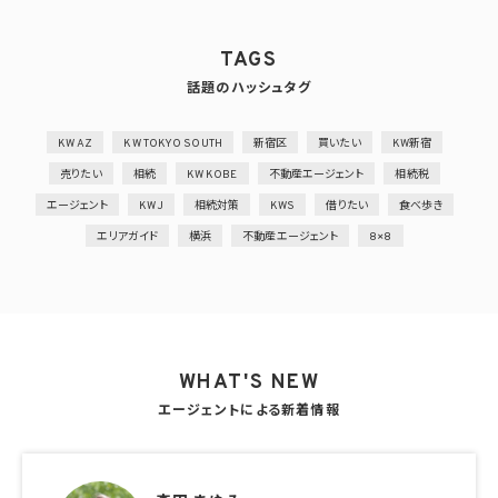
TAGS
話題のハッシュタグ
KW AZ
KW TOKYO SOUTH
新宿区
買いたい
KW新宿
売りたい
相続
KW KOBE
不動産エージェント
相続税
エージェント
KWJ
相続対策
KWS
借りたい
食べ歩き
エリアガイド
横浜
不動産エージェント
8×8
WHAT'S NEW
エージェントによる新着情報