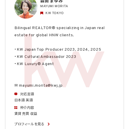
森田 まゆみ
MAYUMI MORITA
KW TOKYO
Bilingual REALTOR® specializing in Japan real
estate for global HNW clients.
・KW Japan Top Producer 2023, 2024, 2025
・KW Cultural Ambassador 2023
・KW Luxury® Agent
✉ mayumi.morita@kwj.jp
対応言語
日本語 英語
仲介内容
賃貸 売買 収益
プロフィールを見る